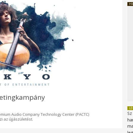
HI
rketingkampány
L
Sz
remium Audio Company Technology Center (PACTC)
 az újjászületést.
ha
ma
le