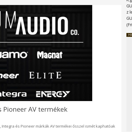
G
z 
G
(Fr
HI
és Pioneer AV termékek
 Integra és Pioneer márkák AV termékei ősszel ismét kaphatóak