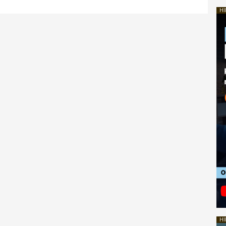
HI
HI