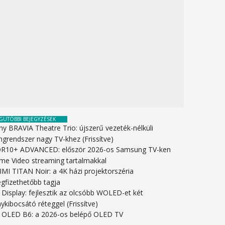
GUTÓBBI BEJEGYZÉSEK
ny BRAVIA Theatre Trio: újszerű vezeték-nélküli
ngrendszer nagy TV-khez (Frissítve)
R10+ ADVANCED: először 2026-os Samsung TV-ken
ime Video streaming tartalmakkal
IMI TITAN Noir: a 4K házi projektorszéria
gfizethetőbb tagja
 Display: fejlesztik az olcsóbb WOLED-et két
ykibocsátó réteggel (Frissítve)
 OLED B6: a 2026-os belépő OLED TV