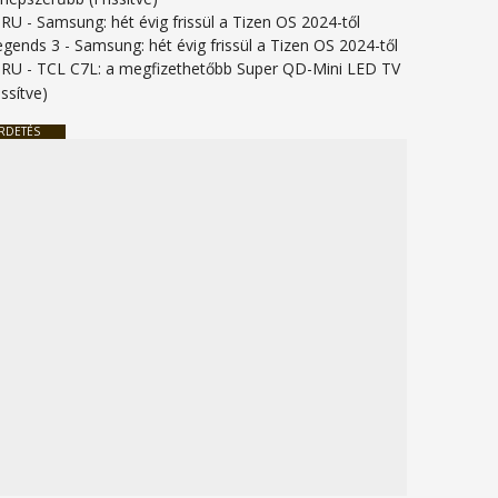
URU
-
Samsung: hét évig frissül a Tizen OS 2024-től
legends 3
-
Samsung: hét évig frissül a Tizen OS 2024-től
URU
-
TCL C7L: a megfizethetőbb Super QD-Mini LED TV
issítve)
RDETÉS