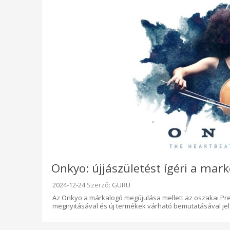
Onkyo: újjászületést ígéri a ma
Beküldve:
2024-12-24
Szerző:
GURU
Az Onkyo a márkalogó megújulása mellett az oszakai P
megnyitásával és új termékek várható bemutatásával jelzi