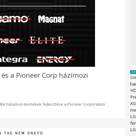
LE
és a Pioneer Corp házimozi
So
ha
HD
Pr
XG
ite házimozi-termékek fejlesztése a Pioneer Corporation
me
LG
fén
LG