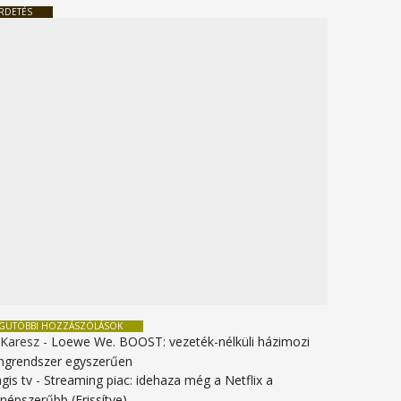
RDETÉS
EGUTÓBBI HOZZÁSZÓLÁSOK
 Karesz
-
Loewe We. BOOST: vezeték-nélküli házimozi
ngrendszer egyszerűen
gis tv
-
Streaming piac: idehaza még a Netflix a
gnépszerűbb (Frissítve)