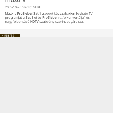
Beküldve:
2005-10-26
Szerző:
GURU
Mától a
ProSiebenSat.1
csoport két szabadon fogható TV
programját a
Sat.1
-et és
ProSieben
-t „felkonvertálja” és
nagyfelbontású
HDTV
szabvány szerint sugározza.
HIRDETÉS