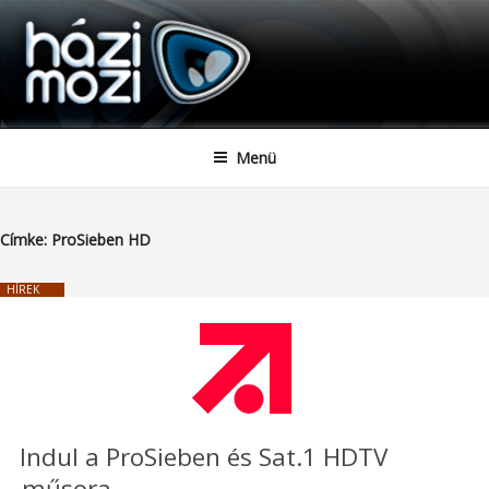
HAZIMOZI
Tartalomhoz
Menü
Címke:
ProSieben HD
HÍREK
Indul a ProSieben és Sat.1 HDTV
műsora