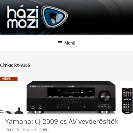
HAZIMOZI
Tartalomhoz
Menü
Címke:
RX-V365
HÍREK
Yamaha: új 2009-es AV vevőerősítők
Beküldve:
2009-05-18
Szerző:
GURU