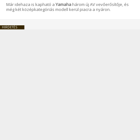
Már idehaza is kapható a
Yamaha
három új AV vevőerősítője, és
még két középkategóriás modell kerül piacra a nyáron.
HIRDETÉS