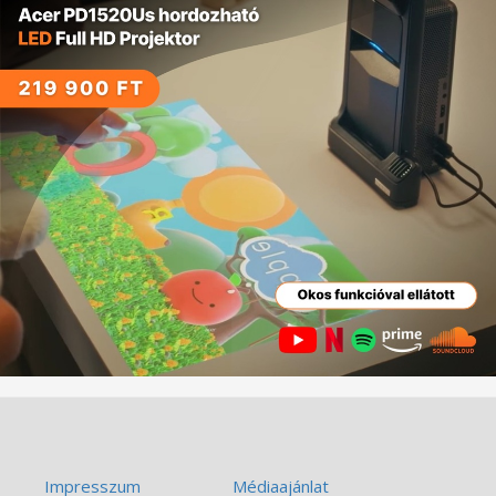
Impresszum
Médiaajánlat