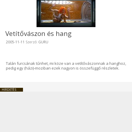
Vetítővászon és hang
Beküldve:
2005-11-11
Szerző:
GURU
Talán furcsának tűnhet, mi köze van a vetítővászonnak a hanghoz,
pedig egy (házi)-moziban ezek nagyon is összefüggő részletek.
HIRDETÉS