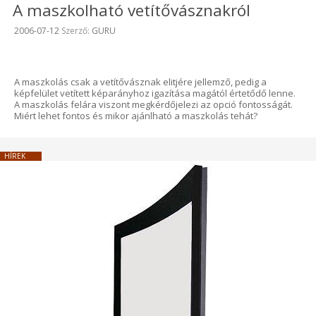
A maszkolható vetítővásznakról
Beküldve:
2006-07-12
Szerző:
GURU
A maszkolás csak a vetítővásznak elitjére jellemző, pedig a
képfelület vetített képarányhoz igazítása magától értetődő lenne.
A maszkolás felára viszont megkérdőjelezi az opció fontosságát.
Miért lehet fontos és mikor ajánlható a maszkolás tehát?
HÍREK