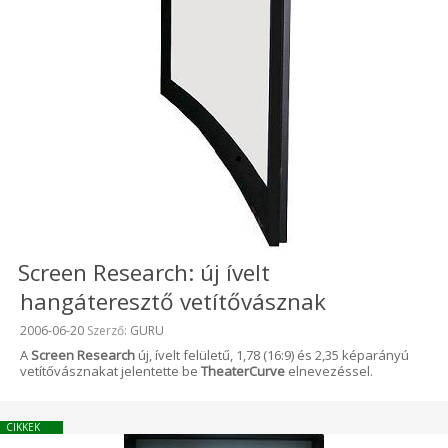
Screen Research: új ívelt
hangáteresztő vetítővásznak
Beküldve:
2006-06-20
Szerző:
GURU
A
Screen Research
új, ívelt felületű, 1,78 (16:9) és 2,35 képarányú
vetítővásznakat jelentette be
TheaterCurve
elnevezéssel.
CIKKEK