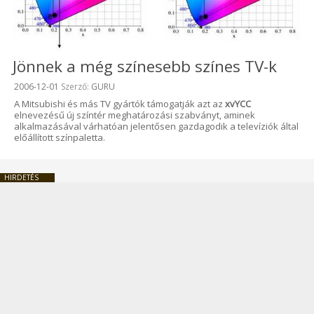
Jönnek a még színesebb színes TV-k
Beküldve:
2006-12-01
Szerző:
GURU
A Mitsubishi és más TV gyártók támogatják azt az
xvYCC
elnevezésű új színtér meghatározási szabványt, aminek
alkalmazásával várhatóan jelentősen gazdagodik a televíziók által
előállított színpaletta.
HIRDETÉS