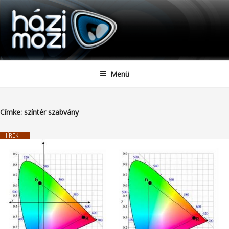
HAZIMOZI
Tartalomhoz
Menü
Címke:
színtér szabvány
HÍREK