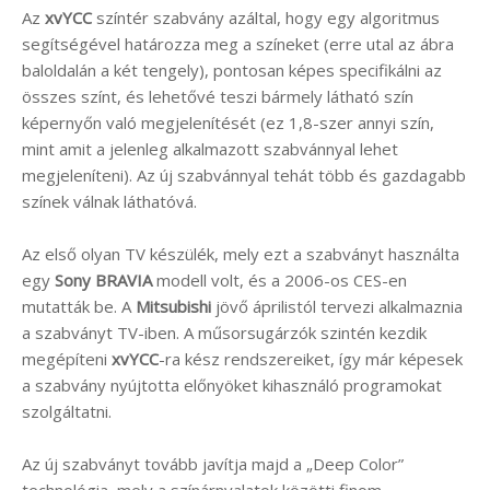
Az
xvYCC
színtér szabvány azáltal, hogy egy algoritmus
segítségével határozza meg a színeket (erre utal az ábra
baloldalán a két tengely), pontosan képes specifikálni az
összes színt, és lehetővé teszi bármely látható szín
képernyőn való megjelenítését (ez 1,8-szer annyi szín,
mint amit a jelenleg alkalmazott szabvánnyal lehet
megjeleníteni). Az új szabvánnyal tehát több és gazdagabb
színek válnak láthatóvá.
Az első olyan TV készülék, mely ezt a szabványt használta
egy
Sony BRAVIA
modell volt, és a 2006-os CES-en
mutatták be. A
Mitsubishi
jövő áprilistól tervezi alkalmaznia
a szabványt TV-iben. A műsorsugárzók szintén kezdik
megépíteni
xvYCC
-ra kész rendszereiket, így már képesek
a szabvány nyújtotta előnyöket kihasználó programokat
szolgáltatni.
Az új szabványt tovább javítja majd a „Deep Color”