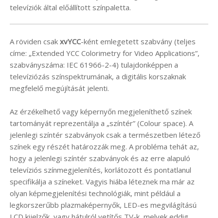
televíziók által előállított színpaletta.
A röviden csak
xvYCC
-ként emlegetett szabvány (teljes
címe: „Extended YCC Colorimetry for Video Applications”,
szabványszáma: IEC 61966-2-4) tulajdonképpen a
televíziózás színspektrumának, a digitális korszaknak
megfelelő megújítását jelenti.
Az érzékelhető vagy képernyőn megjeleníthető színek
tartományát reprezentálja a „színtér” (Colour space). A
jelenlegi színtér szabványok csak a természetben létező
színek egy részét határozzák meg. A probléma tehát az,
hogy a jelenlegi színtér szabványok és az erre alapuló
televíziós színmegjelenítés, korlátozott és pontatlanul
specifikálja a színeket. Vagyis hiába léteznek ma már az
olyan képmegjelenítési technológiák, mint például a
legkorszerűbb plazmaképernyők, LED-es megvilágítású
LCD kijelzők, vagy hátulról vetítős TV-k, melyek eddig