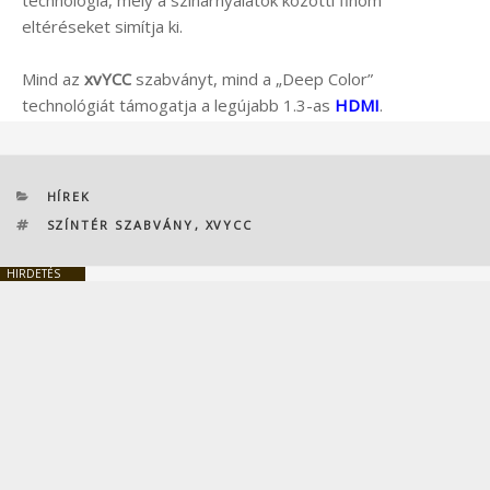
technológia, mely a színárnyalatok közötti finom
eltéréseket simítja ki.
Mind az
xvYCC
szabványt, mind a „Deep Color”
technológiát támogatja a legújabb 1.3-as
HDMI
.
KATEGÓRIÁK
HÍREK
CÍMKÉK
SZÍNTÉR SZABVÁNY
,
XVYCC
HIRDETÉS