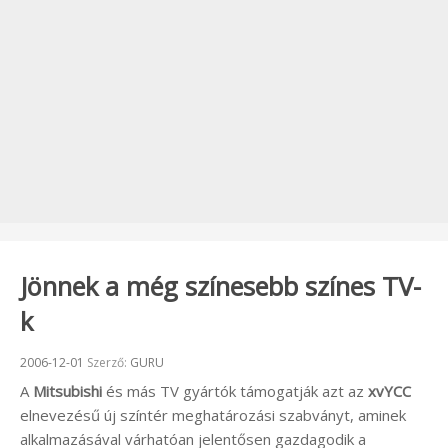
Jönnek a még színesebb színes TV-
k
Beküldve:
2006-12-01
Szerző:
GURU
A
Mitsubishi
és más TV gyártók támogatják azt az
xvYCC
elnevezésű új színtér meghatározási szabványt, aminek
alkalmazásával várhatóan jelentősen gazdagodik a