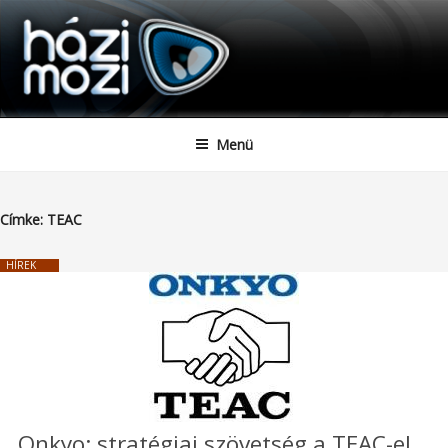
HAZIMOZI
Tartalomhoz
Menü
Címke:
TEAC
HÍREK
Onkyo: stratégiai szövetség a TEAC-el