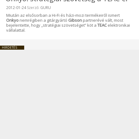
Beküldve:
2012-01-24
Szerző:
GURU
Miután az elsősorban a Hi-Fi és házi-mozi termékeiről ismert
Onkyo
nemrégiben a gitárgyártó
Gibson
partnerévé vált, most
bejelentette, hogy „stratégiai szövetséget” köt a
TEAC
elektronikai
vállalattal.
HIRDETÉS