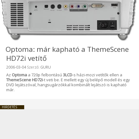
Optoma: már kapható a ThemeScene
HD72i vetítő
Beküldve:
2006-03-04
Szerző:
GURU
Az
Optoma
a 720p felbontású
3LCD
-s házi-mozi vetítők ellen a
ThemeScene HD72i
-t veti be. E mellett egy új belépő modell és egy
DVD lejátszóval, hangsugárzókkal kombinált lejátszó is kapható
már.
HIRDETÉS