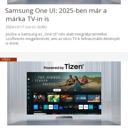
Samsung One UI: 2025-ben már a
márka TV-in is
Beküldve:
2024-10-17
Szerző:
GURU
Jövőre a Samsung az „One UI” név alatt integrálja termékei
szoftveres megjelenését, ami az okos TV-k felhasználói élményét
is érinti.
HÍREK