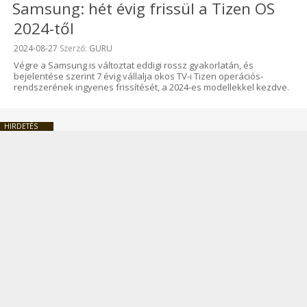
Samsung: hét évig frissül a Tizen OS
2024-től
Beküldve:
2024-08-27
Szerző:
GURU
Végre a Samsung is változtat eddigi rossz gyakorlatán, és
bejelentése szerint 7 évig vállalja okos TV-i Tizen operációs-
rendszerének ingyenes frissítését, a 2024-es modellekkel kezdve.
HIRDETÉS