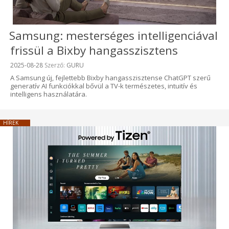
Samsung: mesterséges intelligenciával
frissül a Bixby hangasszisztens
Beküldve:
2025-08-28
Szerző:
GURU
A Samsung új, fejlettebb Bixby hangasszisztense ChatGPT szerű
generatív AI funkciókkal bővül a TV-k természetes, intuitív és
intelligens használatára.
HÍREK