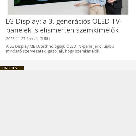
LG Display: a 3. generációs OLED TV-
panelek is elismerten szemkímélők
Beküldve:
2023-11-27
Szerző:
GURU
A LG Display META technológiájú OLED TV-paneljeiről újabb
minősítő szervezetek igazolják, hogy szemkímélők.
HIRDETÉS