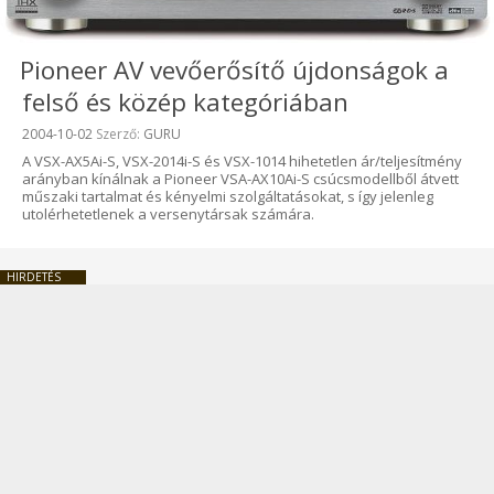
Pioneer AV vevőerősítő újdonságok a
felső és közép kategóriában
Beküldve:
2004-10-02
Szerző:
GURU
A VSX-AX5Ai-S, VSX-2014i-S és VSX-1014 hihetetlen ár/teljesítmény
arányban kínálnak a Pioneer VSA-AX10Ai-S csúcsmodellből átvett
műszaki tartalmat és kényelmi szolgáltatásokat, s így jelenleg
utolérhetetlenek a versenytársak számára.
HIRDETÉS