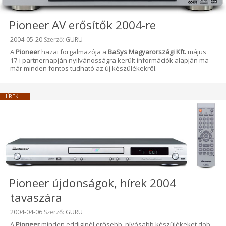
Pioneer AV erősítők 2004-re
Beküldve:
2004-05-20
Szerző:
GURU
A
Pioneer
hazai forgalmazója a
BaSys Magyarországi Kft.
május
17-i partnernapján nyilvánosságra került információk alapján ma
már minden fontos tudható az új készülékekről.
HÍREK
Pioneer újdonságok, hírek 2004
tavaszára
Beküldve:
2004-04-06
Szerző:
GURU
A
Pioneer
minden eddiginél erősebb, nívósabb készülékeket dob