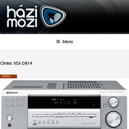
HAZIMOZI
Tartalomhoz
Menü
Címke:
VSX-D814
HÍREK