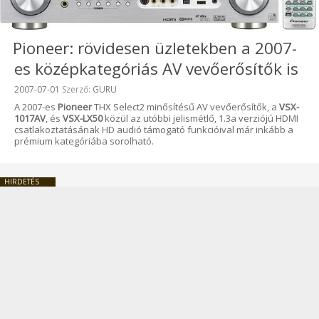
Pioneer: rövidesen üzletekben a 2007-
es középkategóriás AV vevőerősítők is
Beküldve:
2007-07-01
Szerző:
GURU
A 2007-es
Pioneer
THX Select2 minősítésű AV vevőerősítők, a
VSX-
1017AV
, és
VSX-LX50
közül az utóbbi jelismétlő, 1.3a verziójú HDMI
csatlakoztatásának HD audió támogató funkcióival már inkább a
prémium kategóriába sorolható.
HIRDETÉS