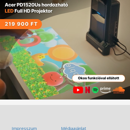
Impresszum
Médiaajánlat