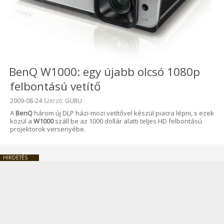
BenQ W1000: egy újabb olcsó 1080p
felbontású vetítő
Beküldve:
2009-08-24
Szerző:
GURU
A
BenQ
három új DLP házi-mozi vetítővel készül piacra lépni, s ezek
közül a
W1000
száll be az 1000 dollár alatti teljes HD felbontású
projektorok versenyébe.
HIRDETÉS