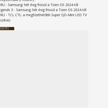
URU
-
Samsung: hét évig frissül a Tizen OS 2024-től
legends 3
-
Samsung: hét évig frissül a Tizen OS 2024-től
URU
-
TCL C7L: a megfizethetőbb Super QD-Mini LED TV
issítve)
RDETÉS