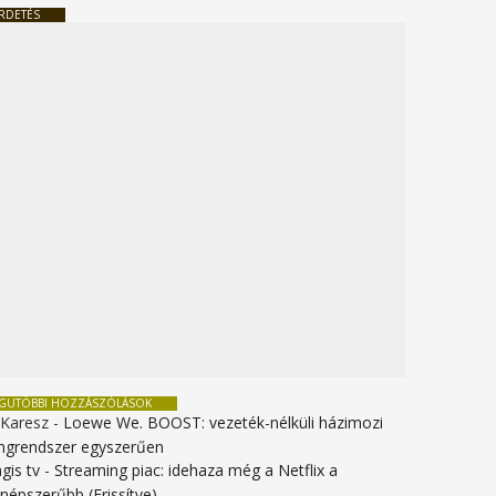
RDETÉS
EGUTÓBBI HOZZÁSZÓLÁSOK
 Karesz
-
Loewe We. BOOST: vezeték-nélküli házimozi
ngrendszer egyszerűen
gis tv
-
Streaming piac: idehaza még a Netflix a
gnépszerűbb (Frissítve)