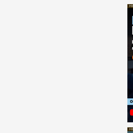
HI
HI