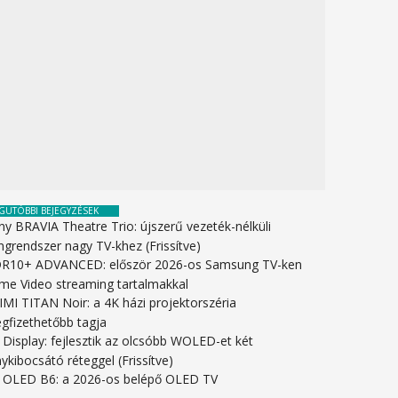
GUTÓBBI BEJEGYZÉSEK
ny BRAVIA Theatre Trio: újszerű vezeték-nélküli
ngrendszer nagy TV-khez (Frissítve)
R10+ ADVANCED: először 2026-os Samsung TV-ken
ime Video streaming tartalmakkal
IMI TITAN Noir: a 4K házi projektorszéria
gfizethetőbb tagja
 Display: fejlesztik az olcsóbb WOLED-et két
ykibocsátó réteggel (Frissítve)
 OLED B6: a 2026-os belépő OLED TV