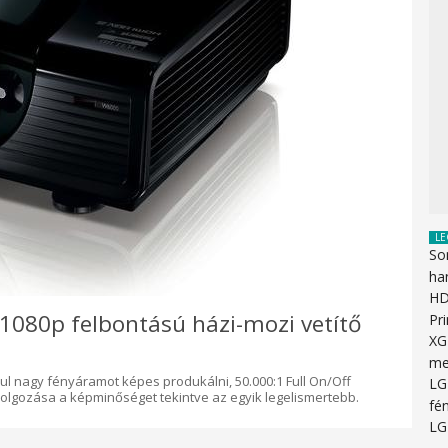
LE
So
ha
HD
1080p felbontású házi-mozi vetítő
Pr
XG
me
l nagy fényáramot képes produkálni, 50.000:1 Full On/Off
LG
olgozása a képminőséget tekintve az egyik legelismertebb.
fén
LG