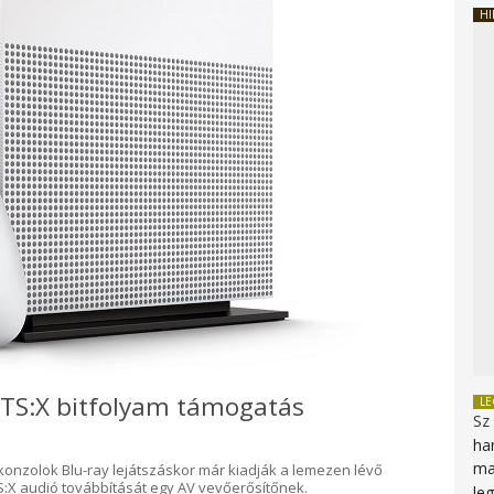
HI
DTS:X bitfolyam támogatás
L
Sz
ha
ma
konzolok Blu-ray lejátszáskor már kiadják a lemezen lévő
S:X audió továbbítását egy AV vevőerősítőnek.
le