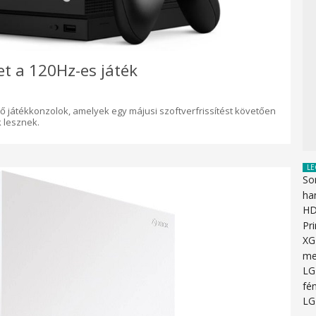
et a 120Hz-es játék
ő játékkonzolok, amelyek egy májusi szoftverfrissítést követően
 lesznek.
LE
So
ha
HD
Pr
XG
me
LG
fén
LG