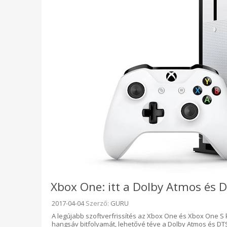
Xbox One: itt a Dolby Atmos és 
Beküldve:
2017-04-04
Szerző:
GURU
A legújabb szoftverfrissítés az Xbox One és Xbox One S 
hangsáv bitfolyamát, lehetővé téve a Dolby Atmos és DT