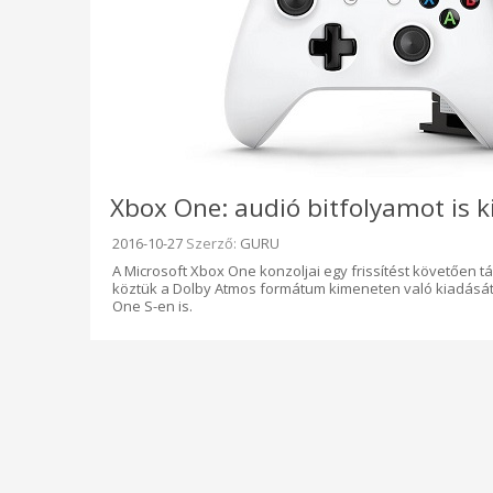
Xbox One: audió bitfolyamot is ki
Beküldve:
2016-10-27
Szerző:
GURU
A Microsoft Xbox One konzoljai egy frissítést követően t
köztük a Dolby Atmos formátum kimeneten való kiadását is
One S-en is.