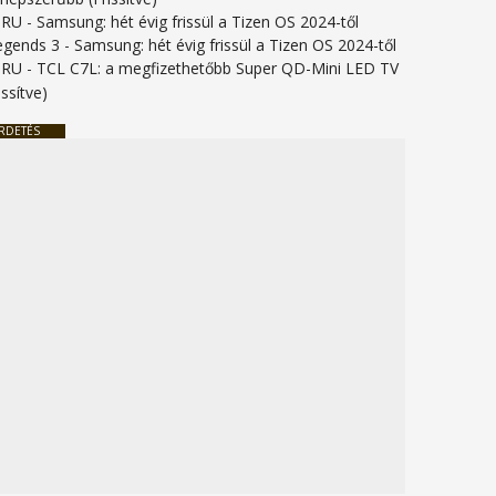
URU
-
Samsung: hét évig frissül a Tizen OS 2024-től
legends 3
-
Samsung: hét évig frissül a Tizen OS 2024-től
URU
-
TCL C7L: a megfizethetőbb Super QD-Mini LED TV
issítve)
RDETÉS