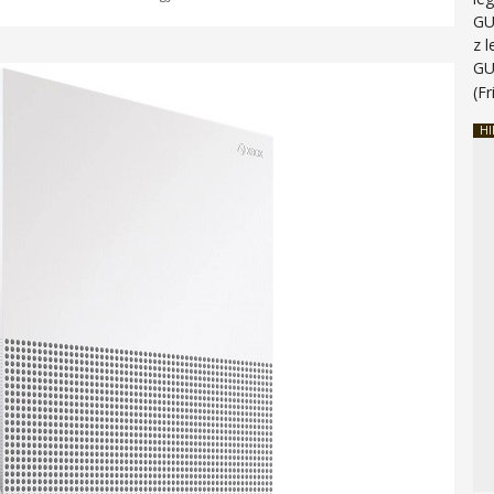
G
z 
G
(Fr
HI