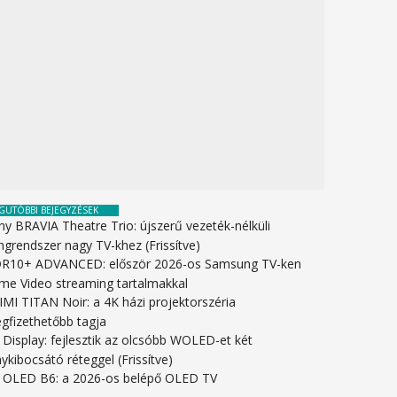
GUTÓBBI BEJEGYZÉSEK
ny BRAVIA Theatre Trio: újszerű vezeték-nélküli
ngrendszer nagy TV-khez (Frissítve)
R10+ ADVANCED: először 2026-os Samsung TV-ken
ime Video streaming tartalmakkal
IMI TITAN Noir: a 4K házi projektorszéria
gfizethetőbb tagja
 Display: fejlesztik az olcsóbb WOLED-et két
ykibocsátó réteggel (Frissítve)
 OLED B6: a 2026-os belépő OLED TV