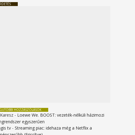
RDETÉS
EGUTÓBBI HOZZÁSZÓLÁSOK
 Karesz
-
Loewe We. BOOST: vezeték-nélküli házimozi
ngrendszer egyszerűen
gis tv
-
Streaming piac: idehaza még a Netflix a
gnépszerűbb (Frissítve)