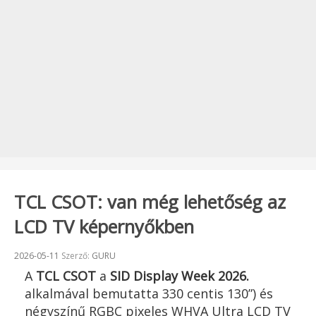
TCL CSOT: van még lehetőség az
LCD TV képernyőkben
Beküldve:
2026-05-11
Szerző:
GURU
A
TCL CSOT
a
SID Display Week 2026.
alkalmával bemutatta 330 centis 130”) és
négyszínű RGBC pixeles WHVA Ultra LCD TV