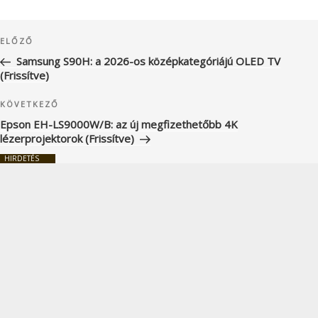
Bejegyzés
Korábbi
ELŐZŐ
navigáció
bejegyzés
Samsung S90H: a 2026-os középkategóriájú OLED TV
(Frissítve)
Következő
KÖVETKEZŐ
bejegyzés
Epson EH-LS9000W/B: az új megfizethetőbb 4K
lézerprojektorok (Frissítve)
HIRDETÉS