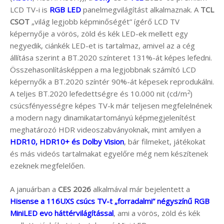
LCD TV-i is
RGB LED
panelmegvilágítást alkalmaznak. A
TCL
CSOT
„világ legjobb képminőségét” ígérő LCD TV
képernyője a vörös, zöld és kék LED-ek mellett egy
negyedik, ciánkék LED-et is tartalmaz, amivel az a cég
állítása szerint a BT.2020 színteret 131%-át képes lefedni.
Összehasonlításképpen a ma legjobbnak számító LCD
képernyők a BT.2020 színtér 90%-át képesek reprodukálni.
2
A teljes BT.2020 lefedettségre és 10.000 nit (cd/m
)
csúcsfényességre képes TV-k már teljesen megfelelnének
a modern nagy dinamikatartományú képmegjelenítést
meghatározó HDR videoszabványoknak, mint amilyen a
HDR10, HDR10+ és Dolby Vision
, bár filmeket, játékokat
és más videós tartalmakat egyelőre még nem készítenek
ezeknek megfelelően.
A januárban a
CES 2026
alkalmával már bejelentett a
Hisense a 116UXS csúcs TV-t „forradalmi” négyszínű RGB
MiniLED evo háttérvilágítással
, ami a vörös, zöld és kék