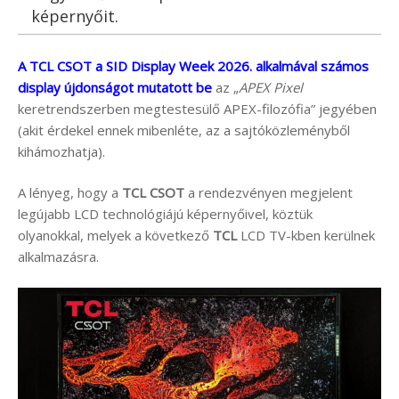
képernyőit.
A TCL CSOT a SID Display Week 2026. alkalmával számos
display újdonságot mutatott be
az „
APEX Pixel
keretrendszerben megtestesülő APEX-filozófia” jegyében
(akit érdekel ennek mibenléte, az a sajtóközleményből
kihámozhatja).
A lényeg, hogy a
TCL CSOT
a rendezvényen megjelent
legújabb LCD technológiájú képernyőivel, köztük
olyanokkal, melyek a következő
TCL
LCD TV-kben kerülnek
alkalmazásra.