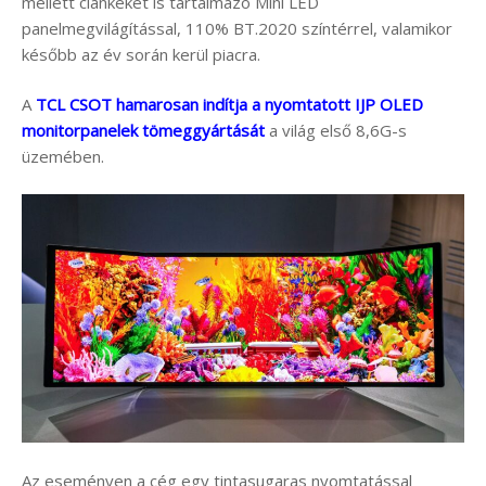
mellett ciánkéket is tartalmazó Mini LED
panelmegvilágítással, 110% BT.2020 színtérrel, valamikor
később az év során kerül piacra.
A
TCL CSOT hamarosan indítja a nyomtatott IJP OLED
monitorpanelek tömeggyártását
a világ első 8,6G-s
üzemében.
Az eseményen a cég egy tintasugaras nyomtatással