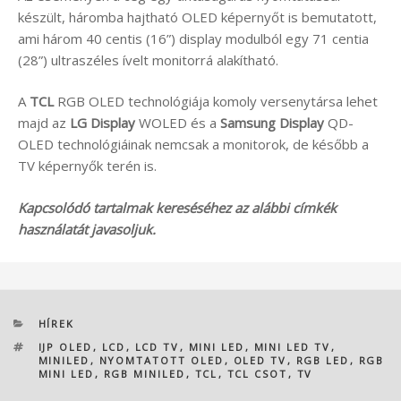
készült, háromba hajtható OLED képernyőt is bemutatott,
ami három 40 centis (16”) display modulból egy 71 centia
(28”) ultraszéles ívelt monitorrá alakítható.
A
TCL
RGB OLED technológiája komoly versenytársa lehet
majd az
LG Display
WOLED és a
Samsung Display
QD-
OLED technológiáinak nemcsak a monitorok, de később a
TV képernyők terén is.
Kapcsolódó tartalmak kereséséhez az alábbi címkék
használatát javasoljuk.
KATEGÓRIÁK
HÍREK
CÍMKÉK
IJP OLED
,
LCD
,
LCD TV
,
MINI LED
,
MINI LED TV
,
MINILED
,
NYOMTATOTT OLED
,
OLED TV
,
RGB LED
,
RGB
MINI LED
,
RGB MINILED
,
TCL
,
TCL CSOT
,
TV