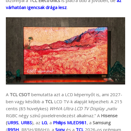
bizonnyal a
TCL Electronics
is piacra dob a jövőben, de
az
várhatóan igencsak drága lesz
.
A
TCL CSOT
bemutatta azt a LCD képernyőt is, ami 2027-
ben vagy később a
TCL
LCD TV-k alapját képezheti. A 215
centis (85 hüvelykes)
WHVA Ultra LCD TV Display
„natív
RGBC négy színű pixelelrendezést alkalmaz.” A
Hisense
(
UR9S
,
UR8S
), az
LG
, a
Philips MLED981
, a
Samsung
(
R95H
, R85H/R86H)), a
Sony
és a
TCL
2026-os prémium