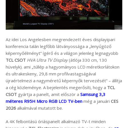
Az idei Los Angelesben megrendezett éves displayipari
konferencia talán legfőbb látványossága a „lenyűgöző
képernyőélményt” ígérő és a világon jelenleg legnagyobb
TCL CSOT
HVA Ultra TV Display
(átlója 330 cm, 130
hüvelyk). ami „túllép a hagyományos LCD méretkorlátokon
és ultrakeskeny, 29,8 mm profilvastagságával
újraértelmezi a nagyméretű képernyők tervezését” – állítja
a cég közleménye. A bejelentés megerősíti, hogy a
TCL
CSOT
gyártja a panelt, amit először a
Samsung 3,3
méteres R95H Micro RGB LCD TV-ben
még a januári
CES
2026
alkalmával mutatott be.
A 4K felbontású óriáspanelt alkalmazó TV-t minden