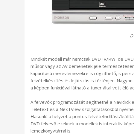
D
Mindkét modell már nemcsak DVD+R/RW, de DVD-R
műsor vagy az AV bemenetek jele természetesen
kapacitású merevlemezekre is rögzíthető, s pers
felvételkészítés és lejátszás is történjen. Nagy
a képben funkcióval látható a tuner által vett élő a
A felvevők programozását segíthetné a Naviclick e
Teletext és a NexTView szolgáltatásokból nyerhetn
Hasonló a helyzet a pontos felvételindítást/leállí
DVD felvevő ezeknek a modellek is interaktív kép
lemezkönyvtárral is.