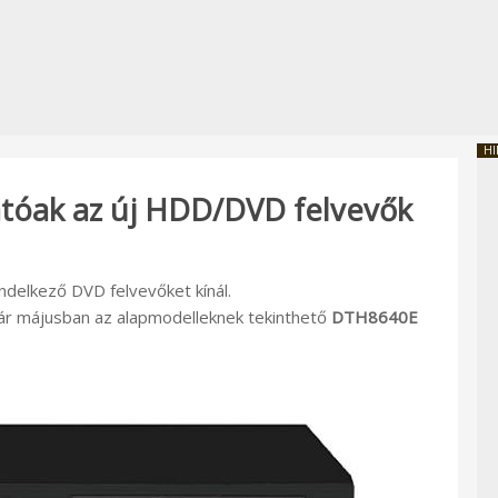
HI
tóak az új HDD/DVD felvevők
elkező DVD felvevőket kínál.
ár májusban az alapmodelleknek tekinthető
DTH8640E