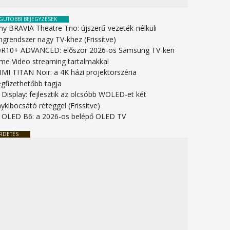
GUTÓBBI BEJEGYZÉSEK
ny BRAVIA Theatre Trio: újszerű vezeték-nélküli
ngrendszer nagy TV-khez (Frissítve)
R10+ ADVANCED: először 2026-os Samsung TV-ken
ime Video streaming tartalmakkal
IMI TITAN Noir: a 4K házi projektorszéria
gfizethetőbb tagja
 Display: fejlesztik az olcsóbb WOLED-et két
ykibocsátó réteggel (Frissítve)
 OLED B6: a 2026-os belépő OLED TV
RDETÉS