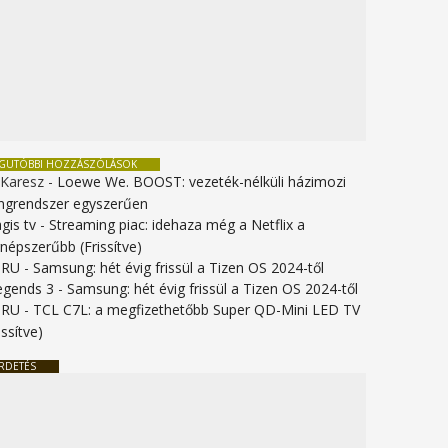
EGUTÓBBI HOZZÁSZÓLÁSOK
 Karesz
-
Loewe We. BOOST: vezeték-nélküli házimozi
ngrendszer egyszerűen
gis tv
-
Streaming piac: idehaza még a Netflix a
gnépszerűbb (Frissítve)
URU
-
Samsung: hét évig frissül a Tizen OS 2024-től
legends 3
-
Samsung: hét évig frissül a Tizen OS 2024-től
URU
-
TCL C7L: a megfizethetőbb Super QD-Mini LED TV
issítve)
RDETÉS