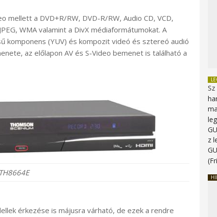
deo mellett a DVD+R/RW, DVD-R/RW, Audio CD, VCD,
PEG, WMA valamint a DivX médiaformátumokat. A
tésű komponens (YUV) és kompozit videó és sztereó audió
nete, az előlapon AV és S-Video bemenet is található a
L
Sz
ha
ma
le
G
z 
G
(Fr
TH8664E
HI
llek érkezése is májusra várható, de ezek a rendre