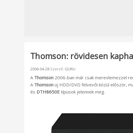
Thomson: rövidesen kapha
Beküldve:
2006-04-28
Szerző:
GURU
A
Thomson
2006-ban már csak merevlemezzel rend
A
Thomson
új HDD/DVD felvevői közül először, m
és
DTH8650E
típusok jelennek meg.