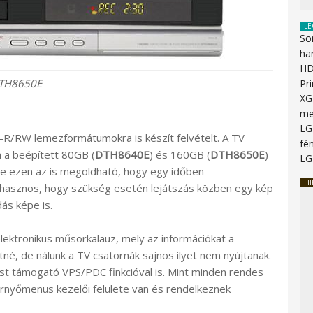
LE
So
ha
HD
TH8650E
Pr
XG
me
LG
/RW lemezformátumokra is készít felvételt. A TV
fén
 a beépített 80GB (
DTH8640E
) és 160GB (
DTH8650E
)
LG
ze ezen az is megoldható, hogy egy időben
HI
on hasznos, hogy szükség esetén lejátszás közben egy kép
dás képe is.
lektronikus műsorkalauz, mely az információkat a
é, de nálunk a TV csatornák sajnos ilyet nem nyújtanak.
tást támogató VPS/PDC finkcióval is. Mint minden rendes
ernyőmenüs kezelői felülete van és rendelkeznek