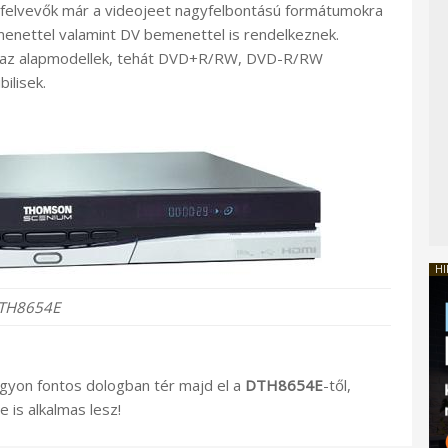
elvevők már a videojeet nagyfelbontású formátumokra
menettel valamint DV bemenettel is rendelkeznek.
t az alapmodellek, tehát DVD+R/RW, DVD-R/RW
ilisek.
HI
TH8654E
gyon fontos dologban tér majd el a
DTH8654E
-től,
 is alkalmas lesz!