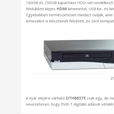
160GB és 250GB kapacitású HDD-vel rendelkező f
felskálázni képes
HDMI
kimenettel, USB be- és ki
Egyebekben természetesen mindazt tudják, ami
lemezekre is készítenek felvételt, és DivX kompatib
D
A nyár elejére várható
DTH8657E
csak egy, de na
nevezetesen, hogy DVB-T digitális adások vételére