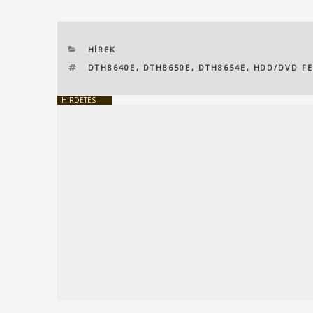
KATEGÓRIÁK
HÍREK
CÍMKÉK
DTH8640E
,
DTH8650E
,
DTH8654E
,
HDD/DVD F
HIRDETÉS