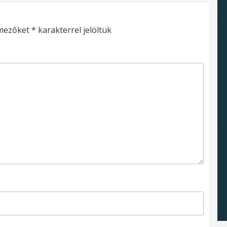
 mezőket
*
karakterrel jelöltük