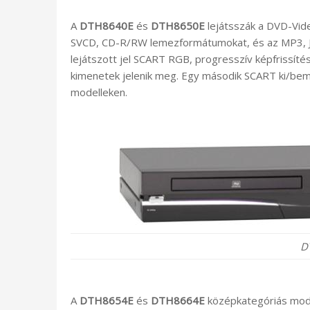
A
DTH8640E
és
DTH8650E
lejátsszák a DVD-Vi
SVCD, CD-R/RW lemezformátumokat, és az MP3, J
lejátszott jel SCART RGB, progresszív képfrissí
kimenetek jelenik meg. Egy második SCART ki/beme
modelleken.
D
A
DTH8654E
és
DTH8664E
középkategóriás mode