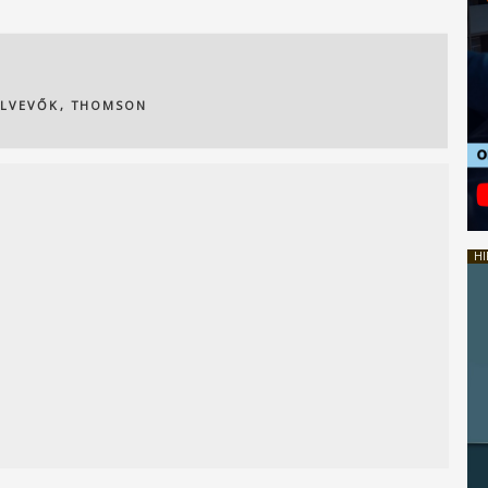
ELVEVŐK
,
THOMSON
HI