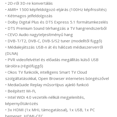
• 2D-ről 3D-re konvertálás
• AMR+ 1500 képfeldolgozó eljárás (100Hz képfrissítés)
• Kétmagos jelfeldolgozás
• Dolby Digital Plus és DTS Express 5.1 formátumkezelés
• DTS Premium Sound térhangzás a TV hangrendszerből
• CEVO Audio nagyteljesítményű hang
• DVB-T/T2, DVB-C, DVB-S/S2 tuner (modelltől függő)
• Médialejátszás USB-n át és hálózati médiaszerverről
(DLNA)
• PVR videofelvétel és előadás megállítás külső USB
tárolóra (régiófüggő)
• Okos TV funkciók, intelligens Smart TV Cloud
szolgáltatásokkal, Open Browser internetes böngészővel
• MediaGuide Replay műsortípus ajánló funkció
• Beépített Wi-Fi,
• Intel WiDi 4.0 vezeték-nélküli megjelenítés,
képernyőtükrözés
• 3x HDMI (1x MHL támogatással), 1x USB, 1x PC
bemenet, HDMI-CEC