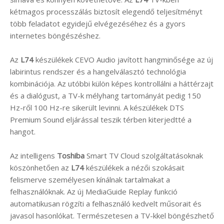
kétmagos processzálás biztosít elegendő teljesítményt
több feladatot egyidejű elvégezéséhez és a gyors
internetes böngészéshez.
Az
L74
készülékek CEVO Audio javított hangminősége az új
labirintus rendszer és a hangelválasztó technológia
kombinációja. Az utóbbi külön képes kontrollálni a háttérzajt
és a dialógust, a TV-k mélyhang tartományát pedig 150
Hz-ről 100 Hz-re sikerült levinni. A készülékek DTS
Premium Sound eljárással teszik térben kiterjedtté a
hangot.
Az intelligens
Toshiba
Smart TV Cloud szolgáltatásoknak
köszönhetően az
L74
készülékek a nézői szokásait
felismerve személyesen kínálnak tartalmakat a
felhasználóknak. Az új MediaGuide Replay funkció
automatikusan rögzíti a felhasználó kedvelt műsorait és
javasol hasonlókat. Természetesen a TV-kkel böngészhető