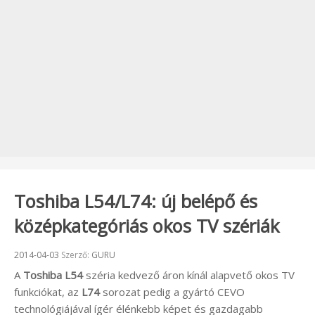
Toshiba L54/L74: új belépő és
középkategóriás okos TV szériák
Beküldve:
2014-04-03
Szerző:
GURU
A
Toshiba L54
széria kedvező áron kínál alapvető okos TV
funkciókat, az
L74
sorozat pedig a gyártó CEVO
technológiájával ígér élénkebb képet és gazdagabb