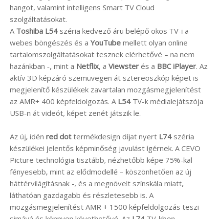
hangot, valamint intelligens Smart TV Cloud
szolgáltatásokat.
A
Toshiba L54
széria kedvező áru belépő okos TV-i a
webes böngészés és a
YouTube
mellett olyan online
tartalomszolgáltatásokat tesznek elérhetővé – na nem
hazánkban -, mint a
Netflix
, a
Viewster
és a
BBC iPlayer
. Az
aktív 3D képzáró szemüvegen át sztereoszkóp képet is
megjelenítő készülékek zavartalan mozgásmegjelenítést
az AMR+ 400 képfeldolgozás. A
L54
TV-k médialejátszója
USB-n át videót, képet zenét játszik le.
Az új, idén
red dot
termékdesign díjat nyert
L74
széria
készülékei jelentős képminőség javulást ígérnek. A CEVO
Picture technológia tisztább, nézhetőbb képe 75%-kal
fényesebb, mint az elődmodellé – köszönhetően az új
háttérvilágításnak -, és a megnövelt színskála miatt,
láthatóan gazdagabb és részletesebb is. A
mozgásmegjelenítést AMR + 1500 képfeldolgozás teszi
simává és könnyen követhetővé. Az
L74
TV-kben