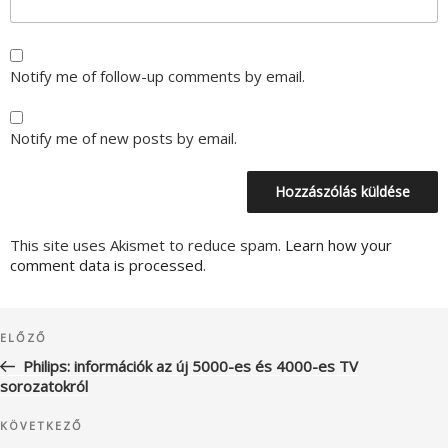
Notify me of follow-up comments by email.
Notify me of new posts by email.
This site uses Akismet to reduce spam.
Learn how your
comment data is processed.
Bejegyzés
Korábbi
ELŐZŐ
navigáció
bejegyzés
Philips: információk az új 5000-es és 4000-es TV
sorozatokról
Következő
KÖVETKEZŐ
bejegyzés