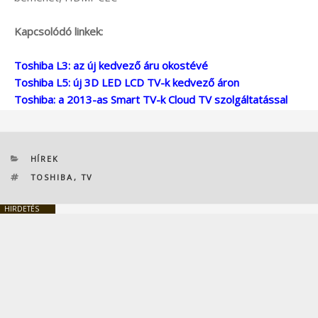
Kapcsolódó linkek:
Toshiba L3: az új kedvező áru okostévé
Toshiba L5: új 3D LED LCD TV-k kedvező áron
Toshiba: a 2013-as Smart TV-k Cloud TV szolgáltatással
KATEGÓRIÁK
HÍREK
CÍMKÉK
TOSHIBA
,
TV
HIRDETÉS