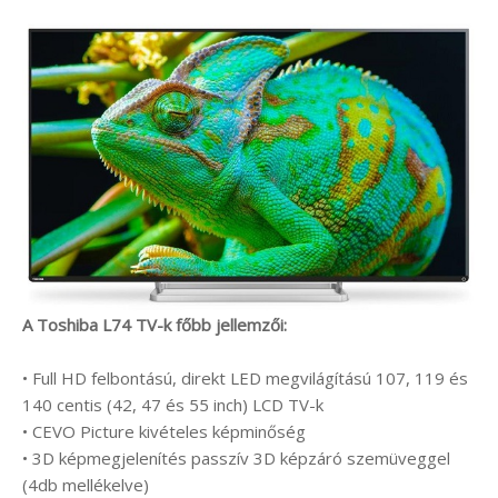
A Toshiba L74 TV-k főbb jellemzői:
• Full HD felbontású, direkt LED megvilágítású 107, 119 és
140 centis (42, 47 és 55 inch) LCD TV-k
• CEVO Picture kivételes képminőség
• 3D képmegjelenítés passzív 3D képzáró szemüveggel
(4db mellékelve)