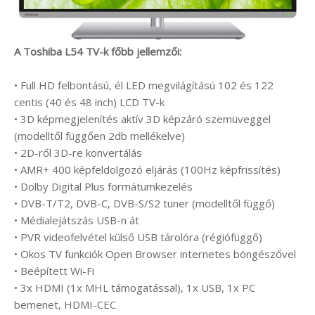
A Toshiba L54 TV-k főbb jellemzői:
• Full HD felbontású, él LED megvilágítású 102 és 122
centis (40 és 48 inch) LCD TV-k
• 3D képmegjelenítés aktív 3D képzáró szemüveggel
(modelltől függően 2db mellékelve)
• 2D-ről 3D-re konvertálás
• AMR+ 400 képfeldolgozó eljárás (100Hz képfrissítés)
• Dolby Digital Plus formátumkezelés
• DVB-T/T2, DVB-C, DVB-S/S2 tuner (modelltől függő)
• Médialejátszás USB-n át
• PVR videofelvétel külső USB tárolóra (régiófüggő)
• Okos TV funkciók Open Browser internetes böngészővel
• Beépített Wi-Fi
• 3x HDMI (1x MHL támogatással), 1x USB, 1x PC
bemenet, HDMI-CEC