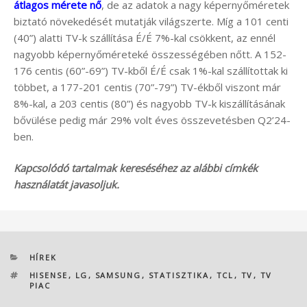
átlagos mérete nő
, de az adatok a nagy képernyőméretek
biztató növekedését mutatják világszerte. Míg a 101 centi
(40”) alatti TV-k szállítása É/É 7%-kal csökkent, az ennél
nagyobb képernyőméreteké összességében nőtt. A 152-
176 centis (60”-69”) TV-kből É/É csak 1%-kal szállítottak ki
többet, a 177-201 centis (70”-79”) TV-ékből viszont már
8%-kal, a 203 centis (80”) és nagyobb TV-k kiszállításának
bővülése pedig már 29% volt éves összevetésben Q2’24-
ben.
Kapcsolódó tartalmak kereséséhez az alábbi címkék
használatát javasoljuk.
KATEGÓRIÁK
HÍREK
CÍMKÉK
HISENSE
,
LG
,
SAMSUNG
,
STATISZTIKA
,
TCL
,
TV
,
TV
PIAC