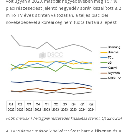
volt ugyan a 2023. második negyedévében még 15,1%
piaci részesedést jelentő negyedév során kiszállított 8,2
millió TV éves szinten változatlan, a teljes piac idei
növekedésével a koreai cég nem tudta tartani a lépést.
Főbb márkák TV-világpiai részesedés kiszállítás szerint, Q1’22 Q2’24
A TV világpiac második helyért vívott harc a
Hisense
és a