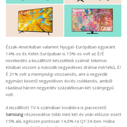
Észak-Amerikában valamint Nyugat-Európában egyaránt
14%-os és Kelet-Európában is 15%-os volt az É/É
növekedés a kiszállított készülékek számát tekintve.
Kínában viszont a második negyedéves drámai mértékű, É/
É 21% volt a mennyiségi visszaesés, ami a negyedik
egymást követő negyedéves év/év csökkenés, amiből
ráadásul három negyedév százalékosan két számjegyű
volt.
A kiszállított TV-k számában továbbra is piacvezető
Samsung
részesedése több mint két év után először esett
15% alá, egészen pontosan 14,6%-ra Q1’24-ben. Hiába