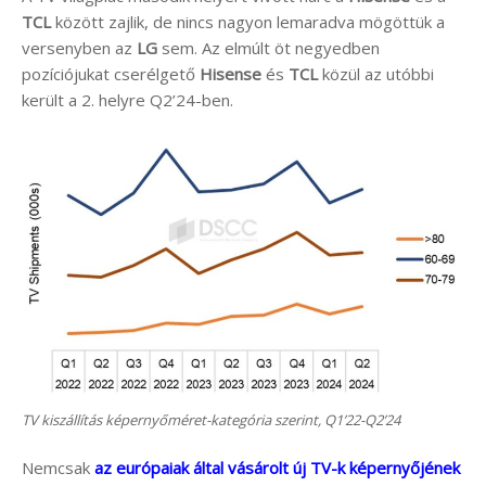
TCL
között zajlik, de nincs nagyon lemaradva mögöttük a
versenyben az
LG
sem. Az elmúlt öt negyedben
pozíciójukat cserélgető
Hisense
és
TCL
közül az utóbbi
került a 2. helyre Q2’24-ben.
TV kiszállítás képernyőméret-kategória szerint, Q1’22-Q2’24
Nemcsak
az európaiak által vásárolt új TV-k képernyőjének