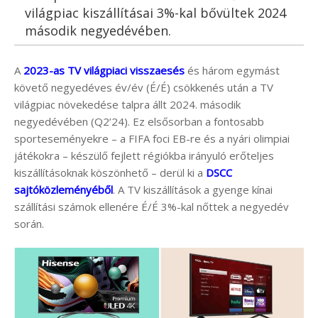
világpiac kiszállításai 3%-kal bővültek 2024
második negyedévében.
A
2023-as TV világpiaci visszaesés
és három egymást
követő negyedéves év/év (É/É) csökkenés után a TV
világpiac növekedése talpra állt 2024. második
negyedévében (Q2’24). Ez elsősorban a fontosabb
sporteseményekre – a FIFA foci EB-re és a nyári olimpiai
játékokra – készülő fejlett régiókba irányuló erőteljes
kiszállításoknak köszönhető – derül ki a
DSCC
sajtóközleményéből
. A TV kiszállítások a gyenge kínai
szállítási számok ellenére É/É 3%-kal nőttek a negyedév
során.