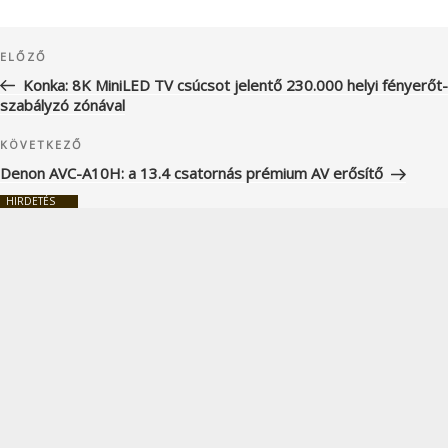
Bejegyzés
Korábbi
ELŐZŐ
navigáció
bejegyzés
Konka: 8K MiniLED TV csúcsot jelentő 230.000 helyi fényerőt-
szabályzó zónával
Következő
KÖVETKEZŐ
bejegyzés
Denon AVC-A10H: a 13.4 csatornás prémium AV erősítő
HIRDETÉS