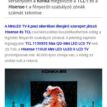
versenyben a
Konka
megelőzte a
TCL
-t és a
Hisense
-t a fényerőt-szabályzó zónák
számát tekintve.
A MiniLED TV-k piaci sikerében élenjáró szerepet játszó
Hisense és TCL
csúcskészülékei büszkélkedhettek eddig a
legtöbb fényerőt-szabályzó zónával. A jelenleg kapható
legnagyobb
TCL 115X955 Max QD-Mini LED LCD TV
-nek
20.736, a
Hisense 110UX Mini LED ULED X LCD TV
prototípusnak már 40.000 ilyen zónája van, s eddig ez
utóbbi volt a rekord.