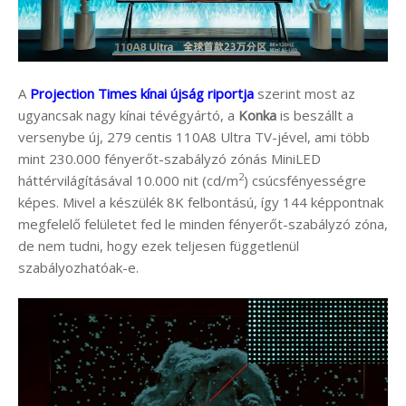
A
Projection Times kínai újság riportja
szerint most az
ugyancsak nagy kínai tévégyártó, a
Konka
is beszállt a
versenybe új, 279 centis 110A8 Ultra TV-jével, ami több
mint 230.000 fényerőt-szabályzó zónás MiniLED
2
háttérvilágításával 10.000 nit (cd/m
) csúcsfényességre
képes. Mivel a készülék 8K felbontású, így 144 képpontnak
megfelelő felületet fed le minden fényerőt-szabályzó zóna,
de nem tudni, hogy ezek teljesen függetlenül
szabályozhatóak-e.