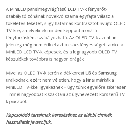
A MiniLED panelmegvilágítású LCD TV-k fényerőt-
szabályzó zónáinak növekvő száma egyfajta válasz a
tökéletes feketét, s így hatalmas kontrasztot nyújtó OLED
TV-kre, amelyeknek minden képpontja önálló
fényforrásként szabályozható. Az OLED TV-k azonban
jelenleg még nem érik el azt a csúcsfényességet, amire a
MiniLED LCD TV-k képesek, és a legnagyobb OLED TV
készülékek továbbra is nagyon drágák.
Mivel az OLED TV-k terén a dél-koreai
LG
és
Samsung
uralkodnak, ezért nem véletlen, hogy a kínai márkák a
MiniLED TV-kkel igyekeznek – úgy tűnik egyelőre sikeresen
– minél nagyobbat kiszakítani az úgynevezett korszerű TV-
k piacából.
Kapcsolódó tartalmak kereséséhez az alábbi címkék
használatát javasoljuk.