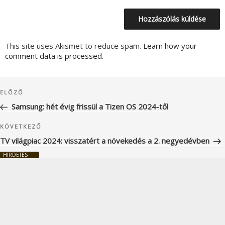
This site uses Akismet to reduce spam.
Learn how your
comment data is processed.
Bejegyzés
Korábbi
ELŐZŐ
navigáció
bejegyzés
Samsung: hét évig frissül a Tizen OS 2024-től
Következő
KÖVETKEZŐ
bejegyzés
TV világpiac 2024: visszatért a növekedés a 2. negyedévben
HIRDETÉS