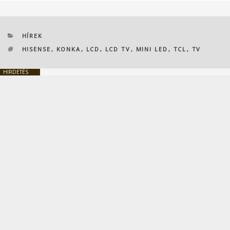
KATEGÓRIÁK
HÍREK
CÍMKÉK
HISENSE
,
KONKA
,
LCD
,
LCD TV
,
MINI LED
,
TCL
,
TV
HIRDETÉS