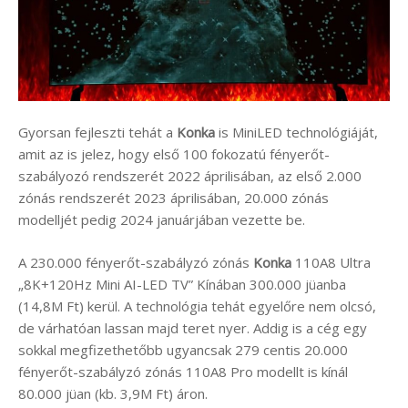
Gyorsan fejleszti tehát a
Konka
is MiniLED technológiáját,
amit az is jelez, hogy első 100 fokozatú fényerőt-
szabályozó rendszerét 2022 áprilisában, az első 2.000
zónás rendszerét 2023 áprilisában, 20.000 zónás
modelljét pedig 2024 januárjában vezette be.
A 230.000 fényerőt-szabályzó zónás
Konka
110A8 Ultra
„8K+120Hz Mini AI-LED TV” Kínában 300.000 jüanba
(14,8M Ft) kerül. A technológia tehát egyelőre nem olcsó,
de várhatóan lassan majd teret nyer. Addig is a cég egy
sokkal megfizethetőbb ugyancsak 279 centis 20.000
fényerőt-szabályzó zónás 110A8 Pro modellt is kínál
80.000 jüan (kb. 3,9M Ft) áron.