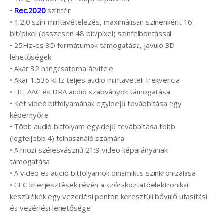
•
Rec.2020
színtér
• 4:2:0 szín-mintavételezés, maximálisan színenként 16
bit/pixel (összesen 48 bit/pixel) színfelbontással
• 25Hz-es 3D formátumok támogatása, javuló 3D
lehetőségek
• Akár 32 hangcsatorna átvitele
• Akár 1.536 kHz teljes audio mintavételi frekvencia
• HE-AAC és DRA audió szabványok támogatása
• Két videó bitfolyamának egyidejű továbbítása egy
képernyőre
• Több audió bitfolyam egyidejű továbbítása több
(legfeljebb 4) felhasználó számára
• A mozi szélesvásznú 21:9 video képarányának
támogatása
• A videó és audió bitfolyamok dinamikus szinkronizálása
• CEC kiterjesztések révén a szórakoztatóelektronikai
készülékek egy vezérlési ponton keresztüli bővülő utasítási
és vezérlési lehetősége