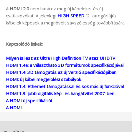
A
HDMI 2.0
nem határoz meg új kábeleket és új
csatlakozókat. A jelenlegi
HIGH SPEED
(2. kategóriájú)
kábelek képesek a megnövelt sávszélesség továbbítására.
Kapcsolódó linkek:
Milyen is lesz az Ultra High Definition TV azaz UHDTV
HDMI 1.4a: a választható 3D formátumok specifikációjával
HDMI 1.4: 3D támogatás az új verzió specifikációjában
HDMI: új kábel megjelölési szabályok
HDMI 1.4: Ethernet támogatással és sok más új funkcióval
HDMI 1.3: jobb digitális kép- és hangátvitel 2007-ben
A HDMI új specifikációi
A HDMI
KATEGÓRIÁK