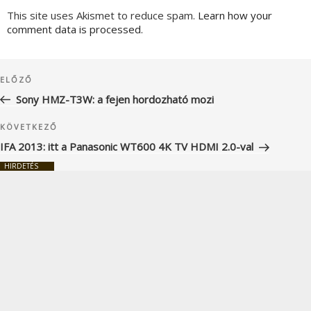
This site uses Akismet to reduce spam.
Learn how your
comment data is processed.
Bejegyzés
Korábbi
ELŐZŐ
navigáció
bejegyzés
Sony HMZ-T3W: a fejen hordozható mozi
Következő
KÖVETKEZŐ
bejegyzés
IFA 2013: itt a Panasonic WT600 4K TV HDMI 2.0-val
HIRDETÉS