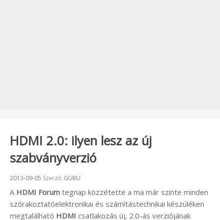
HDMI 2.0: ilyen lesz az új
szabványverzió
Beküldve:
2013-09-05
Szerző:
GURU
A
HDMI Forum
tegnap közzétette a ma már szinte minden
szórakoztatóelektronikai és számítástechnikai készüléken
megtalálható
HDMI
csatlakozás új, 2.0-ás verziójának