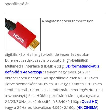
specifikációját.
A nagyfelbontású tömörítetlen
digitális kép- és hangátvitelt, de vezérlést és akár
Ethernet csatlakozást is biztosító
High-Definition
Multimedia Interface (HDMI)
eddigi
3D formátumokat is
definiáló 1.4a verziója
csaknem négy éves. (A 2011
októberében kiadott 1.4b specifikáció csak a 120Hz-es
illetve szemenként 60Hz-es 3D vagyis szintén 120Hz-es
képfrissítésű 1080p120 videoformátummal egészítette ki
a szabványt.) Ez a
HDMI
specifikáció támogatja ugyan a
24/25/30Hz-es képfrissítésű 3.840×2.160p (
Quad HD
)
vagy a 24Hz-es képváltású 4.096×2.160p (
4K CINEMA
)