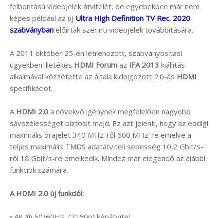
felbontású videojelek átvitelét, de egyebekben már nem
képes például az új
Ultra High Definition TV Rec. 2020
szabványban
előírtak szerinti videojelek továbbítására.
A 2011 október 25-én létrehozott, szabványosítási
ügyekben illetékes
HDMI Forum
az
IFA 2013
kiállítás
alkalmával közzétette az általa kidolgozott 2.0-ás
HDMI
specifikációt.
A
HDMI 2.0
a növekvő igénynek megfelelően nagyobb
sávszélességet biztosít majd. Ez azt jelenti, hogy az eddigi
maximális órajelet 340 MHz-ről 600 MHz-re emelve a
teljes maximális TMDS adatátviteli sebesség 10,2 Gbit/s-
ről 18 Gbit/s-re emelkedik. Mindez már elegendő az alábbi
funkciók számára.
A HDMI 2.0 új funkciói:
• 4K @ 50/60Hz, (2160p) képátvitel