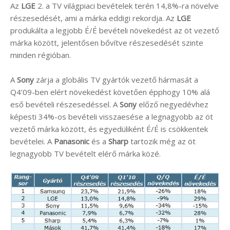
Az
LGE
2. a TV világpiaci bevételek terén 14,8%-ra növelve
részesedését, ami a márka eddigi rekordja. Az
LGE
produkálta a legjobb É/É bevételi növekedést az öt vezető
márka között, jelentősen bővítve részesedését szinte
minden régióban.
A
Sony
zárja a globális TV gyártók vezető hármasát a
Q4’09-ben elért növekedést követően épphogy 10% alá
eső bevételi részesedéssel. A
Sony
előző negyedévhez
képesti 34%-os bevételi visszaesése a legnagyobb az öt
vezető márka között, és egyedüliként É/É is csökkentek
bevételei. A
Panasonic
és a
Sharp
tartozik még az öt
legnagyobb TV bevételt elérő márka közé.