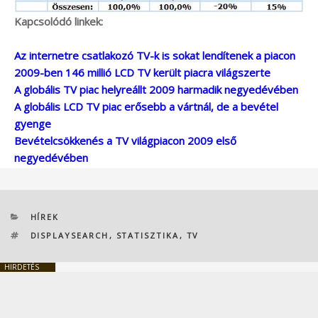
Kapcsolódó linkek:
Az internetre csatlakozó TV-k is sokat lendítenek a piacon
2009-ben 146 millió LCD TV került piacra világszerte
A globális TV piac helyreállt 2009 harmadik negyedévében
A globális LCD TV piac erősebb a vártnál, de a bevétel
gyenge
Bevételcsökkenés a TV világpiacon 2009 első
negyedévében
KATEGÓRIÁK
HÍREK
CÍMKÉK
DISPLAYSEARCH
,
STATISZTIKA
,
TV
HIRDETÉS