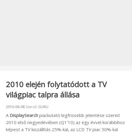
2010 elején folytatódott a TV
világpiac talpra állása
Beküldve:
2010-06-08
Szerző:
GURU
A
DisplaySearch
piackutató legfrissebb jelentése szerint
2010 első negyedévében (Q1’10) az egy évvel korábbihoz
képest a TV kiszállítás 25%-kal, az LCD TV piac 50%-kal