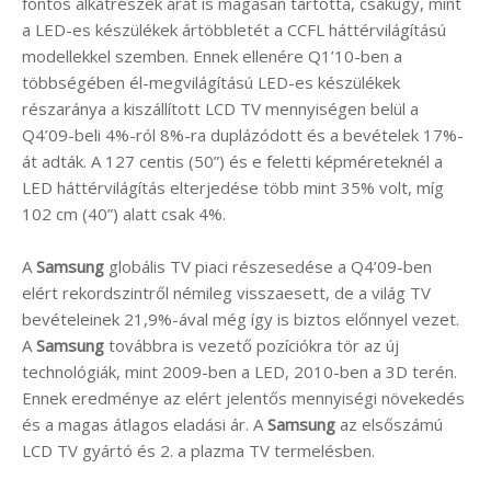
fontos alkatrészek árát is magasan tartotta, csakúgy, mint
a LED-es készülékek ártöbbletét a CCFL háttérvilágítású
modellekkel szemben. Ennek ellenére Q1’10-ben a
többségében él-megvilágítású LED-es készülékek
részaránya a kiszállított LCD TV mennyiségen belül a
Q4’09-beli 4%-ról 8%-ra duplázódott és a bevételek 17%-
át adták. A 127 centis (50”) és e feletti képméreteknél a
LED háttérvilágítás elterjedése több mint 35% volt, míg
102 cm (40”) alatt csak 4%.
A
Samsung
globális TV piaci részesedése a Q4’09-ben
elért rekordszintről némileg visszaesett, de a világ TV
bevételeinek 21,9%-ával még így is biztos előnnyel vezet.
A
Samsung
továbbra is vezető pozíciókra tör az új
technológiák, mint 2009-ben a LED, 2010-ben a 3D terén.
Ennek eredménye az elért jelentős mennyiségi növekedés
és a magas átlagos eladási ár. A
Samsung
az elsőszámú
LCD TV gyártó és 2. a plazma TV termelésben.