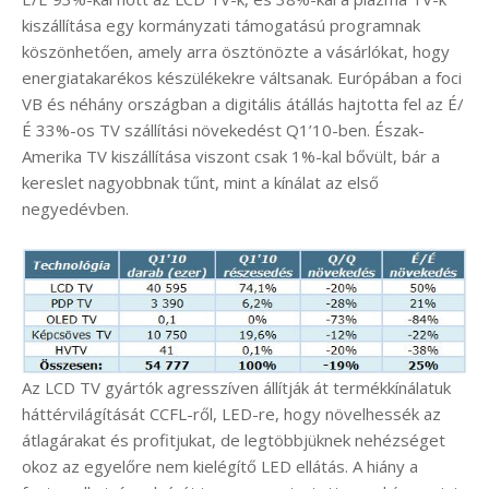
kiszállítása egy kormányzati támogatású programnak
köszönhetően, amely arra ösztönözte a vásárlókat, hogy
energiatakarékos készülékekre váltsanak. Európában a foci
VB és néhány országban a digitális átállás hajtotta fel az É/
É 33%-os TV szállítási növekedést Q1’10-ben. Észak-
Amerika TV kiszállítása viszont csak 1%-kal bővült, bár a
kereslet nagyobbnak tűnt, mint a kínálat az első
negyedévben.
Az LCD TV gyártók agresszíven állítják át termékkínálatuk
háttérvilágítását CCFL-ről, LED-re, hogy növelhessék az
átlagárakat és profitjukat, de legtöbbjüknek nehézséget
okoz az egyelőre nem kielégítő LED ellátás. A hiány a