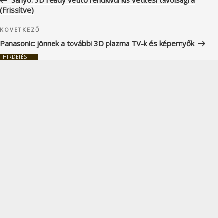
Sanyo: 3D ready vetítő rendkívül kis vetítési távolságra
(Frissítve)
Következő
KÖVETKEZŐ
bejegyzés
Panasonic: jönnek a további 3D plazma TV-k és képernyők
HIRDETÉS