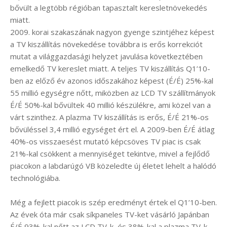
bővült a legtöbb régióban tapasztalt keresletnövekedés
miatt.
2009. korai szakaszának nagyon gyenge szintjéhez képest
a TV kiszállítás növekedése továbbra is erős korrekciót
mutat a világgazdasági helyzet javulása következtében
emelkedő TV kereslet miatt. A teljes TV kiszállítás Q1’10-
ben az előző év azonos időszakához képest (É/É) 25%-kal
55 millió egységre nőtt, miközben az LCD TV szállítmányok
É/É 50%-kal bővültek 40 millió készülékre, ami közel van a
várt szinthez. A plazma TV kiszállítás is erős, É/É 21%-os
bővüléssel 3,4 millió egységet ért el. A 2009-ben É/É átlag
40%-os visszaesést mutató képcsöves TV piac is csak
21%-kal csökkent a mennyiséget tekintve, mivel a fejlődő
piacokon a labdarúgó VB közeledte új életet lehelt a halódó
technológiába.
Még a fejlett piacok is szép eredményt értek el Q1’10-ben.
Az évek óta már csak síkpaneles TV-ket vásárló Japánban
É/É 93%-kal nőtt az LCD TV-k, és 38%-kal a plazma TV-k