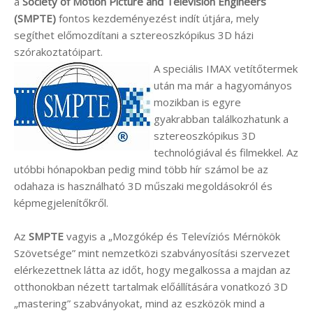
a
Society of Motion Picture and Television Engineers
(SMPTE)
fontos kezdeményezést indít útjára, mely
segíthet előmozdítani a sztereoszkópikus 3D házi
szórakoztatóipart.
A speciális IMAX vetítőtermek
után ma már a hagyományos
mozikban is egyre
gyakrabban találkozhatunk a
sztereoszkópikus 3D
technológiával és filmekkel. Az
utóbbi hónapokban pedig mind több hír számol be az
odahaza is használható 3D műszaki megoldásokról és
képmegjelenítőkről.
Az
SMPTE
vagyis a „Mozgókép és Televíziós Mérnökök
Szövetsége” mint nemzetközi szabványosítási szervezet
elérkezettnek látta az időt, hogy megalkossa a majdan az
otthonokban nézett tartalmak előállítására vonatkozó 3D
„mastering” szabványokat, mind az eszközök mind a