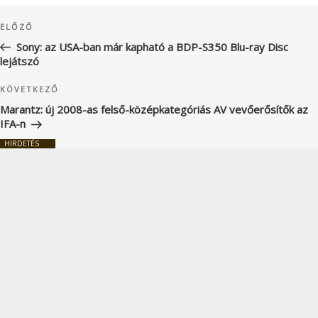
Bejegyzés
Korábbi
ELŐZŐ
navigáció
bejegyzés
Sony: az USA-ban már kapható a BDP-S350 Blu-ray Disc
lejátszó
Következő
KÖVETKEZŐ
bejegyzés
Marantz: új 2008-as felső-középkategóriás AV vevőerősítők az
IFA-n
HIRDETÉS