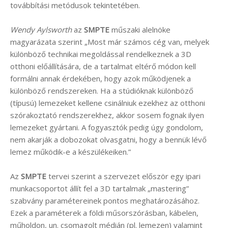
továbbítási metódusok tekintetében.
Wendy Aylsworth
az
SMPTE
műszaki alelnöke
magyarázata szerint „Most már számos cég van, melyek
különböző technikai megoldással rendelkeznek a 3D
otthoni előállítására, de a tartalmat eltérő módon kell
formálni annak érdekében, hogy azok működjenek a
különböző rendszereken. Ha a stúdióknak különböző
(típusú) lemezeket kellene csinálniuk ezekhez az otthoni
szórakoztató rendszerekhez, akkor sosem fognak ilyen
lemezeket gyártani. A fogyasztók pedig úgy gondolom,
nem akarják a dobozokat olvasgatni, hogy a bennük lévő
lemez működik-e a készülékeiken.”
Az
SMPTE
tervei szerint a szervezet először egy ipari
munkacsoportot állít fel a 3D tartalmak „mastering”
szabvány paramétereinek pontos meghatározásához.
Ezek a paraméterek a földi műsorszórásban, kábelen,
műholdon, un. csomagolt médián (pl. lemezen) valamint