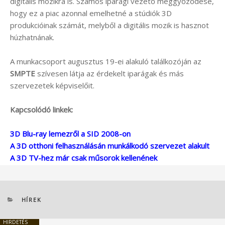
digitális mozikra is. Számos iparági vezető meggyőződése,
hogy ez a piac azonnal emelhetné a stúdiók 3D
produkcióinak számát, melyből a digitális mozik is hasznot
húzhatnának.
A munkacsoport augusztus 19-ei alakuló találkozóján az
SMPTE
szívesen látja az érdekelt iparágak és más
szervezetek képviselőit.
Kapcsolódó linkek:
3D Blu-ray lemezről a SID 2008-on
A 3D otthoni felhasználásán munkálkodó szervezet alakult
A 3D TV-hez már csak műsorok kellenének
KATEGÓRIÁK
HÍREK
HIRDETÉS