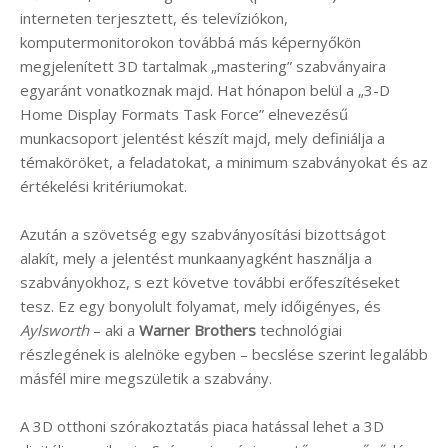
interneten terjesztett, és televíziókon,
komputermonitorokon továbbá más képernyőkön
megjelenített 3D tartalmak „mastering” szabványaira
egyaránt vonatkoznak majd. Hat hónapon belül a „3-D
Home Display Formats Task Force” elnevezésű
munkacsoport jelentést készít majd, mely definiálja a
témaköröket, a feladatokat, a minimum szabványokat és az
értékelési kritériumokat.
Azután a szövetség egy szabványosítási bizottságot
alakít, mely a jelentést munkaanyagként használja a
szabványokhoz, s ezt követve további erőfeszítéseket
tesz. Ez egy bonyolult folyamat, mely időigényes, és
Aylsworth
– aki a
Warner Brothers
technológiai
részlegének is alelnöke egyben – becslése szerint legalább
másfél mire megszületik a szabvány.
A 3D otthoni szórakoztatás piaca hatással lehet a 3D