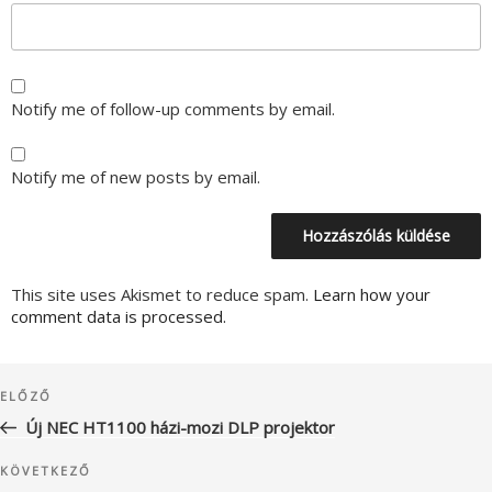
Notify me of follow-up comments by email.
Notify me of new posts by email.
This site uses Akismet to reduce spam.
Learn how your
comment data is processed.
Bejegyzés
Korábbi
ELŐZŐ
navigáció
bejegyzés
Új NEC HT1100 házi-mozi DLP projektor
Következő
KÖVETKEZŐ