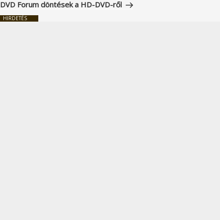
bejegyzés
DVD Forum döntések a HD-DVD-ről
HIRDETÉS