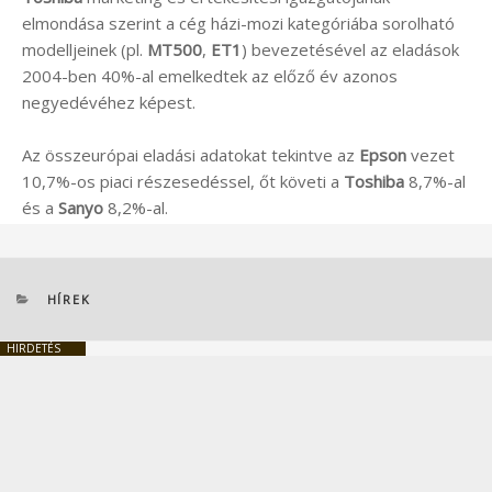
elmondása szerint a cég házi-mozi kategóriába sorolható
modelljeinek (pl.
MT500
,
ET1
) bevezetésével az eladások
2004-ben 40%-al emelkedtek az előző év azonos
negyedévéhez képest.
Az összeurópai eladási adatokat tekintve az
Epson
vezet
10,7%-os piaci részesedéssel, őt követi a
Toshiba
8,7%-al
és a
Sanyo
8,2%-al.
KATEGÓRIÁK
HÍREK
HIRDETÉS