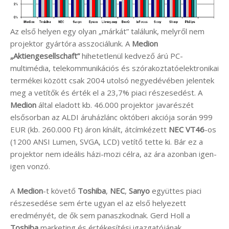
Az első helyen egy olyan „márkát” találunk, melyről nem
projektor gyártóra asszociálunk. A
Medion
„Aktiengesellschaft”
hihetetlenül kedvező árú PC-
multimédia, telekommunikációs és szórakoztatóelektronikai
termékei között csak 2004 utolsó negyedévében jelentek
meg a vetítők és érték el a 23,7% piaci részesedést. A
Medion
által eladott kb. 46.000 projektor javarészét
elsősorban az ALDI áruházlánc októberi akciója során 999
EUR (kb. 260.000 Ft) áron kínált, átcímkézett
NEC VT46
-os
(1200 ANSI Lumen, SVGA, LCD) vetítő tette ki. Bár ez a
projektor nem ideális házi-mozi célra, az ára azonban igen-
igen vonzó.
A
Medion
-t követő
Toshiba
,
NEC
,
Sanyo
együttes piaci
részesedése sem érte ugyan el az első helyezett
eredményét, de ők sem panaszkodnak. Gerd Holl a
Toshiba
marketing és értékesítési igazgatójának