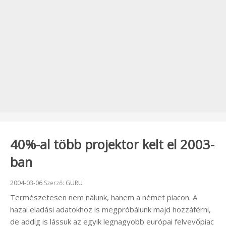
40%-al több projektor kelt el 2003-
ban
Beküldve:
2004-03-06
Szerző:
GURU
Természetesen nem nálunk, hanem a német piacon. A
hazai eladási adatokhoz is megpróbálunk majd hozzáférni,
de addig is lássuk az egyik legnagyobb európai felvevőpiac