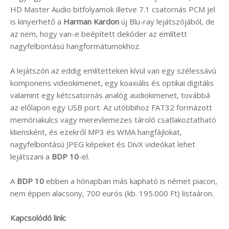
HD Master Audio bitfolyamok illetve 7.1 csatornás PCM jel
is kinyerhető a
Harman Kardon
új Blu-ray lejátszójából, de
az nem, hogy van-e beépített dekóder az említett
nagyfelbontású hangformátumokhoz.
A lejátszón az eddig említetteken kívül van egy szélessávú
komponens videokimenet, egy koaxiális és optikai digitális
valamint egy kétcsatornás analóg audiokimenet, továbbá
az előlapon egy USB port. Az utóbbihoz FAT32 formázott
memóriakulcs vagy merevlemezes tároló csatlakoztatható
kliensként, és ezekről MP3 és WMA hangfájlokat,
nagyfelbontású JPEG képeket és DivX videókat lehet
lejátszani a
BDP 10
-el.
A
BDP 10
ebben a hónapban más kapható is német piacon,
nem éppen alacsony, 700 eurós (kb. 195.000 Ft) listaáron.
Kapcsolódó link: