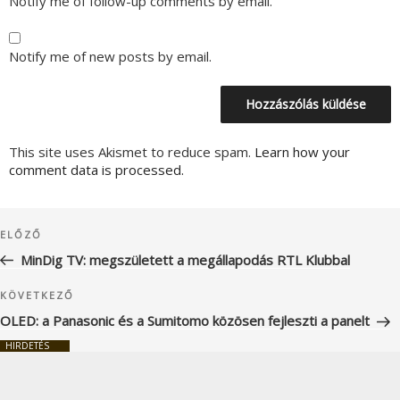
Notify me of follow-up comments by email.
Notify me of new posts by email.
This site uses Akismet to reduce spam.
Learn how your
comment data is processed.
Bejegyzés
Korábbi
ELŐZŐ
navigáció
bejegyzés
MinDig TV: megszületett a megállapodás RTL Klubbal
Következő
KÖVETKEZŐ
bejegyzés
OLED: a Panasonic és a Sumitomo közösen fejleszti a panelt
HIRDETÉS