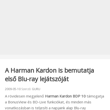
A Harman Kardon is bemutatja
első Blu-ray lejátszóját
Beküldve:
2009-05-10
Szerző:
GURU
A rövidesen megjelenő
Harman Kardon BDP 10
támogatja
a BonusView és BD-Live funkciókat, és minden más
vonatkozásban is teljesíti a napjaink alap Blu-ray