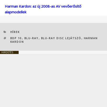
Harman Kardon: az új 2008-as AV vevőerősítő
alapmodellek
KATEGÓRIÁK
HÍREK
CÍMKÉK
BDP 10
,
BLU-RAY
,
BLU-RAY DISC LEJÁTSZÓ
,
HARMAN
KARDON
HIRDETÉS