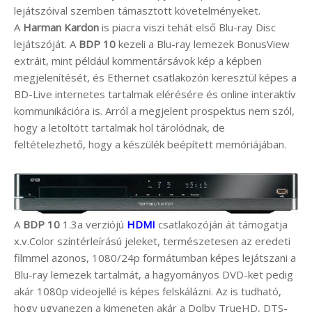
lejátszóival szemben támasztott követelményeket.
A
Harman Kardon
is piacra viszi tehát első Blu-ray Disc
lejátszóját. A
BDP 10
kezeli a Blu-ray lemezek BonusView
extráit, mint például kommentársávok kép a képben
megjelenítését, és Ethernet csatlakozón keresztül képes a
BD-Live internetes tartalmak elérésére és online interaktív
kommunikációra is. Arról a megjelent prospektus nem szól,
hogy a letöltött tartalmak hol tárolódnak, de
feltételezhető, hogy a készülék beépített memóriájában.
A
BDP 10
1.3a verziójú
HDMI
csatlakozóján át támogatja
x.v.Color színtérleírású jeleket, természetesen az eredeti
filmmel azonos, 1080/24p formátumban képes lejátszani a
Blu-ray lemezek tartalmát, a hagyományos DVD-ket pedig
akár 1080p videojellé is képes felskálázni. Az is tudható,
hogy ugyanezen a kimeneten akár a Dolby TrueHD, DTS-