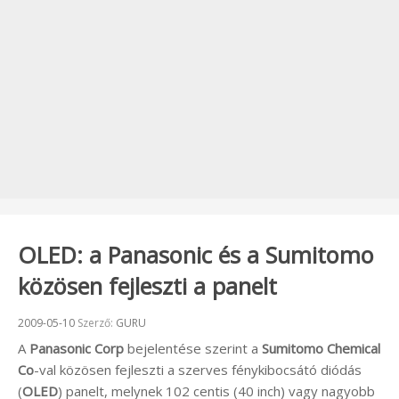
OLED: a Panasonic és a Sumitomo
közösen fejleszti a panelt
Beküldve:
2009-05-10
Szerző:
GURU
A
Panasonic Corp
bejelentése szerint a
Sumitomo Chemical
Co
-val közösen fejleszti a szerves fénykibocsátó diódás
(
OLED
) panelt, melynek 102 centis (40 inch) vagy nagyobb