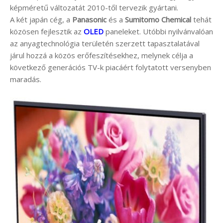
képméretű változatát 2010-től tervezik gyártani.
A két japán cég, a
Panasonic
és a
Sumitomo Chemical
tehát
közösen fejlesztik az
OLED
paneleket. Utóbbi nyilvánvalóan
az anyagtechnológia területén szerzett tapasztalatával
járul hozzá a közös erőfeszítésekhez, melynek célja a
következő generációs TV-k piacáért folytatott versenyben
maradás.