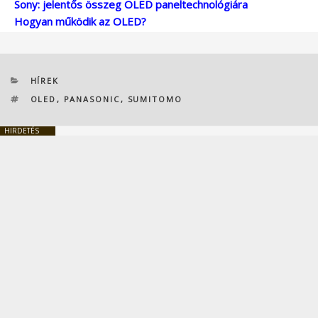
Sony: jelentős összeg OLED paneltechnológiára
Hogyan működik az OLED?
KATEGÓRIÁK
HÍREK
CÍMKÉK
OLED
,
PANASONIC
,
SUMITOMO
HIRDETÉS