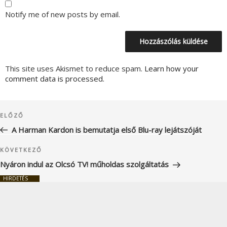
Notify me of new posts by email.
This site uses Akismet to reduce spam.
Learn how your
comment data is processed.
Bejegyzés
Korábbi
ELŐZŐ
navigáció
bejegyzés
A Harman Kardon is bemutatja első Blu-ray lejátszóját
Következő
KÖVETKEZŐ
bejegyzés
Nyáron indul az Olcsó TV! műholdas szolgáltatás
HIRDETÉS