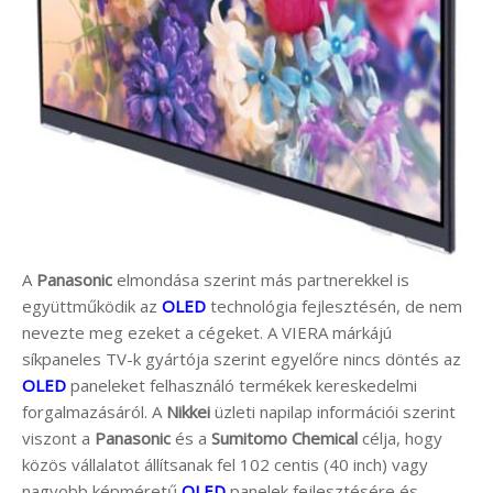
A
Panasonic
elmondása szerint más partnerekkel is
együttműködik az
OLED
technológia fejlesztésén, de nem
nevezte meg ezeket a cégeket. A VIERA márkájú
síkpaneles TV-k gyártója szerint egyelőre nincs döntés az
OLED
paneleket felhasználó termékek kereskedelmi
forgalmazásáról. A
Nikkei
üzleti napilap információi szerint
viszont a
Panasonic
és a
Sumitomo Chemical
célja, hogy
közös vállalatot állítsanak fel 102 centis (40 inch) vagy
nagyobb képméretű
OLED
panelek fejlesztésére és