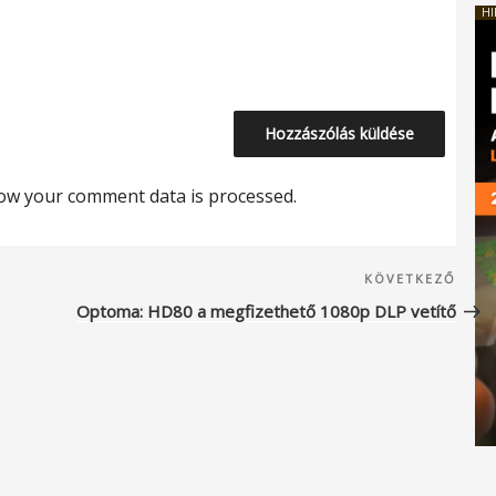
HI
ow your comment data is processed.
Köve
KÖVETKEZŐ
beje
Optoma: HD80 a megfizethető 1080p DLP vetítő