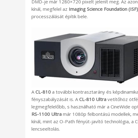
DMD-je már 1280×720 pixelt jelenít meg. Az azo
kínál, megfelel az
Imaging Science Foundation (ISF)
processzálását építik bele.
A
CL-810
a további kontrasztarány és képdinamika
fényszabályzását is. A
CL-810 Ultra
vetítőhöz ötfé
legmegfelelőbb, s használható már a CineWide opti
RS-1100 Ultra
már 1080p felbontású modellek, mel
kínál, mint az O-Path fényút-javító technológia, a
lencseeltolás.