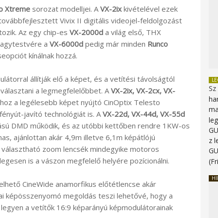
o Xtreme
sorozat modelljei. A
VX-2ix
kivételével ezek
ábbfejlesztett Vivix II digitális videojel-feldolgozást
tozik. Az egy chip-es
VX-2000d
a világ első, THX
 nagytestvére a
VX-6000d
pedig már minden
Runco
eopciót kínálnak hozzá.
orral állítják elő a képet, és a vetítési távolságtól
L
Sz
iválasztani a legmegfelelőbbet. A
VX-2ix
,
VX-2cx
,
VX-
ha
hoz a legélesebb képet nyújtó CinOptix Telesto
ma
fényút-javító technológiát is. A
VX-22d
,
VX-44d
,
VX-55d
le
ású DMD működik, és az utóbbi kettőben rendre 1KW-os
G
as, ajánlottan akár 4,9m illetve 6,1m képátlójú
z 
A választható zoom lencsék mindegyike motoros
G
egesen is a vászon megfelelő helyére pozícionálni.
(Fr
HI
lhető CineWide anamorfikus előtétlencse akár
kai képösszenyomó megoldás teszi lehetővé, hogy a
 legyen a vetítők 16:9 képarányú képmodulátorainak