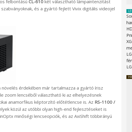
nos felbontású
CL-610
két választható lámpaintenzitást
szabványoknak, és a gyártó fejlett Vivix digitális videojel
LE
So
ha
HD
Pr
XG
me
LG
fén
LG
HI
 növelés érdekében már tartalmazza a gyártó írisz
le zoom lencséből választható ki az elhelyezésnek
kai anamorfikus képtorzító előtétlencse is. Az
RS-1100
/
yek közül az utóbbi olyan high-end fejlesztéseket is
 CinOptx minőségi lencseopciók, és az AxiShift többirányú