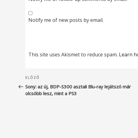
Notify me of new posts by email.
This site uses Akismet to reduce spam.
Learn h
Bejegyzés
Korábbi
ELŐZŐ
navigáció
bejegyzés
Sony: az új, BDP-S300 asztali Blu-ray lejátszó már
olcsóbb lesz, mint a PS3