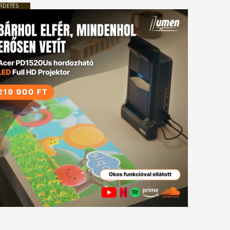
RDETÉS
tkező
gyzés