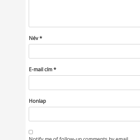
Név
*
E-mail cím
*
Honlap
Notify me of follow-up comments by email.