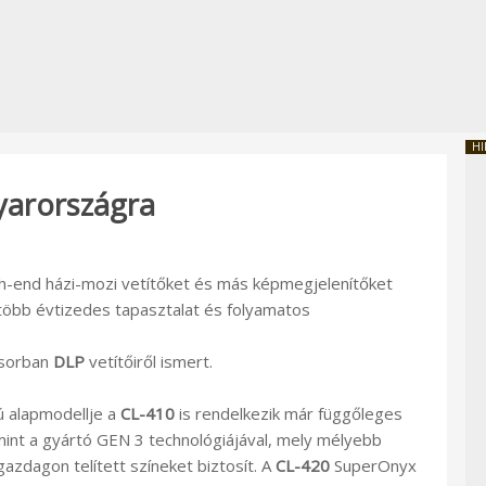
HI
arországra
gh-end házi-mozi vetítőket és más képmegjelenítőket
a több évtizedes tapasztalat és folyamatos
sorban
DLP
vetítőiről ismert.
 alapmodellje a
CL-410
is rendelkezik már függőleges
amint a gyártó GEN 3 technológiájával, mely mélyebb
azdagon telített színeket biztosít. A
CL-420
SuperOnyx