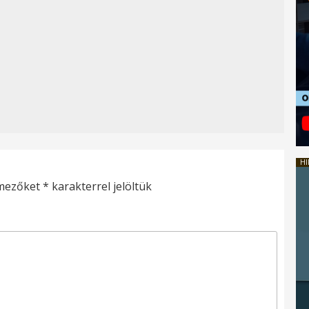
HI
 mezőket
*
karakterrel jelöltük