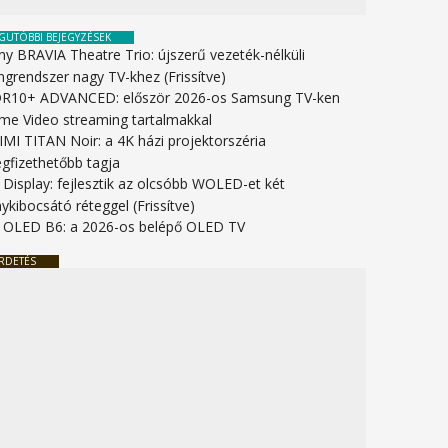
GUTÓBBI BEJEGYZÉSEK
ny BRAVIA Theatre Trio: újszerű vezeték-nélküli
ngrendszer nagy TV-khez (Frissítve)
R10+ ADVANCED: először 2026-os Samsung TV-ken
ime Video streaming tartalmakkal
IMI TITAN Noir: a 4K házi projektorszéria
gfizethetőbb tagja
 Display: fejlesztik az olcsóbb WOLED-et két
ykibocsátó réteggel (Frissítve)
 OLED B6: a 2026-os belépő OLED TV
RDETÉS