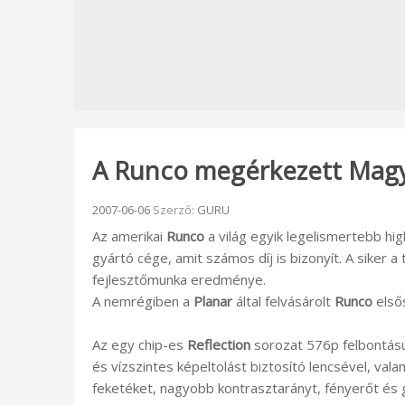
A Runco megérkezett Magy
Beküldve:
2007-06-06
Szerző:
GURU
Az amerikai
Runco
a világ egyik legelismertebb hi
gyártó cége, amit számos díj is bizonyít. A siker 
fejlesztőmunka eredménye.
A nemrégiben a
Planar
által felvásárolt
Runco
első
Az egy chip-es
Reflection
sorozat 576p felbontású
és vízszintes képeltolást biztosító lencsével, val
feketéket, nagyobb kontrasztarányt, fényerőt és g