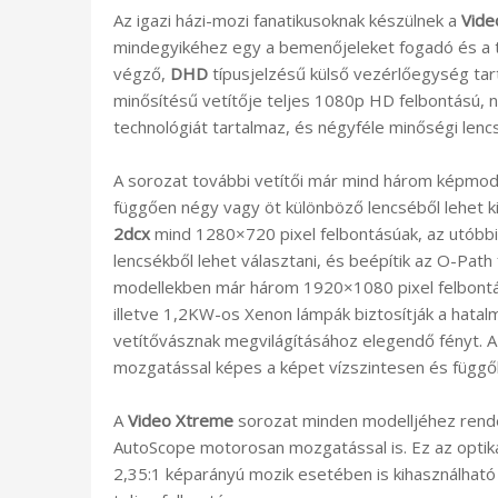
Az igazi házi-mozi fanatikusoknak készülnek a
Vide
mindegyikéhez egy a bemenőjeleket fogadó és a tov
végző,
DHD
típusjelzésű külső vezérlőegység tar
minősítésű vetítője teljes 1080p HD felbontású,
technológiát tartalmaz, és négyféle minőségi lencs
A sorozat további vetítői már mind három képmodulát
függően négy vagy öt különböző lencséből lehet k
2dcx
mind 1280×720 pixel felbontásúak, az utóbbi
lencsékből lehet választani, és beépítik az O-Path 
modellekben már három 1920×1080 pixel felbont
illetve 1,2KW-os Xenon lámpák biztosítják a hatalm
vetítővásznak megvilágításához elegendő fényt. 
mozgatással képes a képet vízszintesen és függől
A
Video Xtreme
sorozat minden modelljéhez rende
AutoScope motorosan mozgatással is. Ez az opti
2,35:1 képarányú mozik esetében is kihasználható