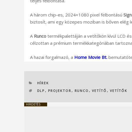
teljes felbontása.
A három chip-es, 2024×1080 pixel felbontású
Sig
biztosít, ami egy közepes moziban is bőven elég l
A
Runco
termékpalettáján a vetítőkön kívül LCD és
célzottan a prémium termékkategóriában tartozna
A hazai forgalmazó, a
Home Movie Bt.
bemutatóte
KATEGÓRIÁK
HÍREK
CÍMKÉK
DLP
,
PROJEKTOR
,
RUNCO
,
VETÍTŐ
,
VETÍTŐK
HIRDETÉS