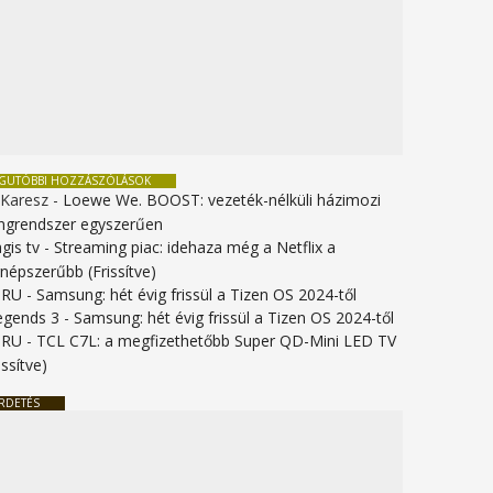
EGUTÓBBI HOZZÁSZÓLÁSOK
 Karesz
-
Loewe We. BOOST: vezeték-nélküli házimozi
ngrendszer egyszerűen
gis tv
-
Streaming piac: idehaza még a Netflix a
gnépszerűbb (Frissítve)
URU
-
Samsung: hét évig frissül a Tizen OS 2024-től
legends 3
-
Samsung: hét évig frissül a Tizen OS 2024-től
URU
-
TCL C7L: a megfizethetőbb Super QD-Mini LED TV
issítve)
RDETÉS