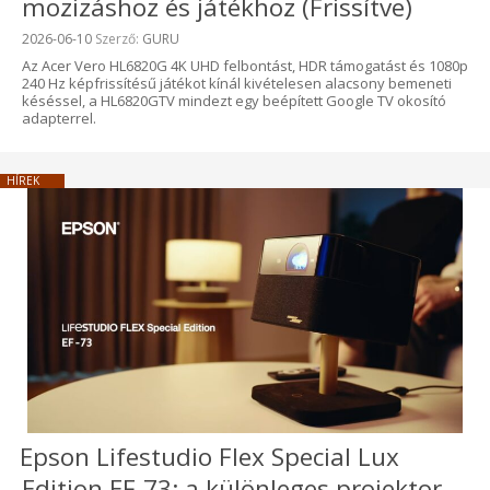
mozizáshoz és játékhoz (Frissítve)
Beküldve:
2026-06-10
Szerző:
GURU
Az Acer Vero HL6820G 4K UHD felbontást, HDR támogatást és 1080p
240 Hz képfrissítésű játékot kínál kivételesen alacsony bemeneti
késéssel, a HL6820GTV mindezt egy beépített Google TV okosító
adapterrel.
HÍREK
Epson Lifestudio Flex Special Lux
Edition EF-73: a különleges projektor