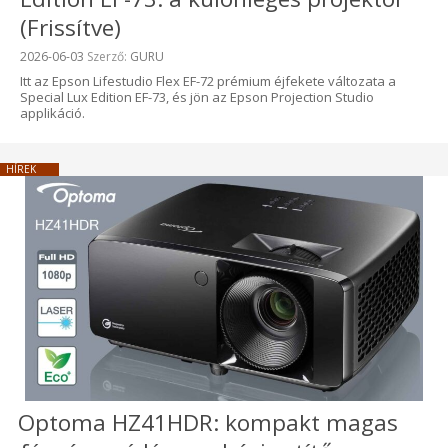
(Frissítve)
Beküldve:
2026-06-03
Szerző:
GURU
Itt az Epson Lifestudio Flex EF-72 prémium éjfekete változata a
Special Lux Edition EF-73, és jön az Epson Projection Studio
applikáció.
HÍREK
Optoma HZ41HDR: kompakt magas