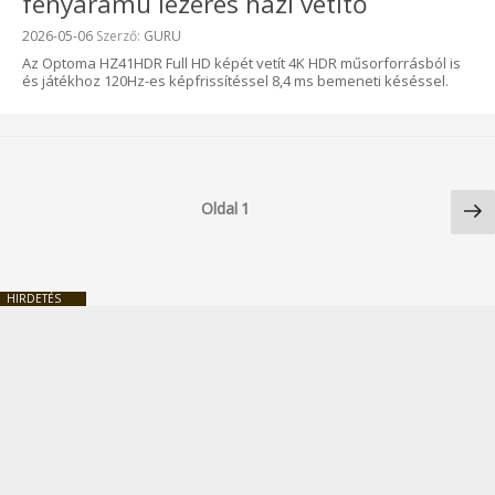
fényáramú lézeres házi vetítő
Beküldve:
2026-05-06
Szerző:
GURU
Az Optoma HZ41HDR Full HD képét vetít 4K HDR műsorforrásból is
és játékhoz 120Hz-es képfrissítéssel 8,4 ms bemeneti késéssel.
Bejegyzések
Kö
lapozása
Oldal
1
ol
HIRDETÉS