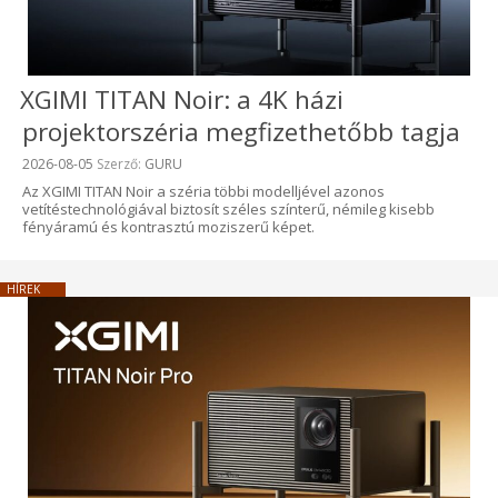
XGIMI TITAN Noir: a 4K házi
projektorszéria megfizethetőbb tagja
Beküldve:
2026-08-05
Szerző:
GURU
Az XGIMI TITAN Noir a széria többi modelljével azonos
vetítéstechnológiával biztosít széles színterű, némileg kisebb
fényáramú és kontrasztú moziszerű képet.
HÍREK