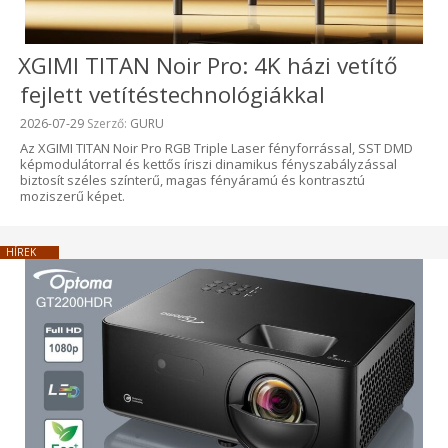
XGIMI TITAN Noir Pro: 4K házi vetítő
fejlett vetítéstechnológiákkal
Beküldve:
2026-07-29
Szerző:
GURU
Az XGIMI TITAN Noir Pro RGB Triple Laser fényforrással, SST DMD
képmodulátorral és kettős íriszi dinamikus fényszabályzással
biztosít széles színterű, magas fényáramú és kontrasztú
moziszerű képet.
HÍREK