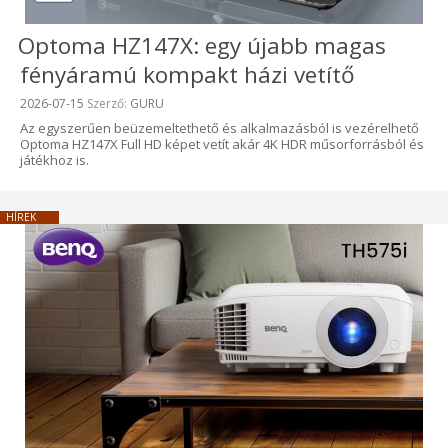
Optoma HZ147X: egy újabb magas
fényáramú kompakt házi vetítő
Beküldve:
2026-07-15
Szerző:
GURU
Az egyszerűen beüzemeltethető és alkalmazásból is vezérelhető
Optoma HZ147X Full HD képet vetít akár 4K HDR műsorforrásból és
játékhoz is.
HÍREK