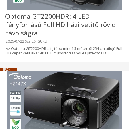
Optoma GT2200HDR: 4 LED
fényforrású Full HD házi vetítő rövid
távolságra
Beküldve:
2026-07-22
Szerző:
GURU
Az Optoma GT2200HDR alig több mint 1,5 méterről 254 cm átlójú Full
HD képet vetít akár 4K HDR műsorforrásból és játékhoz is.
HÍREK