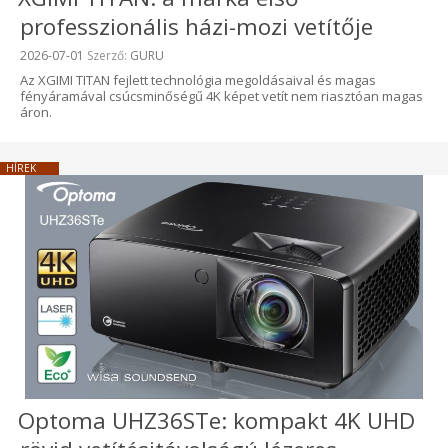
professzionális házi-mozi vetítője
Beküldve:
2026-07-01
Szerző:
GURU
Az XGIMI TITAN fejlett technológia megoldásaival és magas
fényáramával csúcsminőségű 4K képet vetít nem riasztóan magas
áron.
HÍREK
Optoma UHZ36STe: kompakt 4K UHD