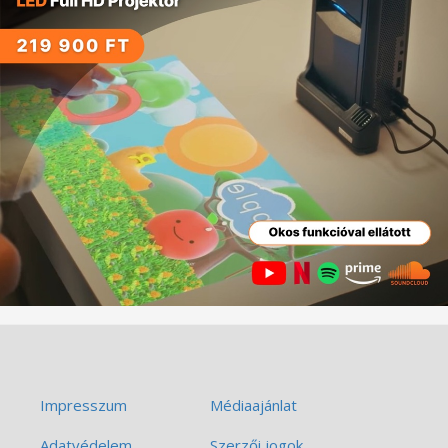
Impresszum
Médiaajánlat
Adatvédelem
Szerzői jogok