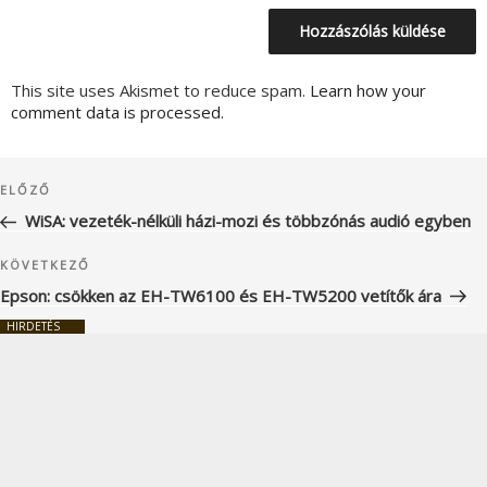
This site uses Akismet to reduce spam.
Learn how your
comment data is processed.
Bejegyzés
Korábbi
ELŐZŐ
navigáció
bejegyzés
WiSA: vezeték-nélküli házi-mozi és többzónás audió egyben
Következő
KÖVETKEZŐ
bejegyzés
Epson: csökken az EH-TW6100 és EH-TW5200 vetítők ára
HIRDETÉS