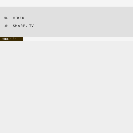
KATEGÓRIÁK
HÍREK
CÍMKÉK
SHARP
,
TV
HIRDETÉS