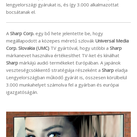
lengyelországi gyárukat is, és így 3.000 alkalmazottat
bocsátanak el.
A
Sharp Corp.
egy bő hete jelentette be, hogy
megállapodott a közepes méretű szlovák
Universal Media
Corp. Slovakia (UMC)
TV gyártóval, hogy utóbbi a
Sharp
márkanevet használva értékesíthet TV-ket és kínálhat
Sharp
márkájú audió termékeket Európában. A japánok
veszteségcsökkentő stratégiája részeként a
Sharp
eladja
Lengyelországban működő gyárát is, összesen körülbelül
3.000 munkahelyet számolva fel a gyárban és európai
igazgatóságán.