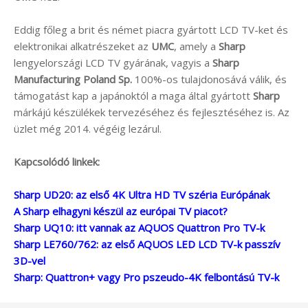
Eddig főleg a brit és német piacra gyártott LCD TV-ket és
elektronikai alkatrészeket az
UMC
, amely a
Sharp
lengyelországi LCD TV gyárának, vagyis a
Sharp
Manufacturing Poland Sp.
100%-os tulajdonosává válik, és
támogatást kap a japánoktól a maga által gyártott
Sharp
márkájú készülékek tervezéséhez és fejlesztéséhez is. Az
üzlet még 2014. végéig lezárul.
Kapcsolódó linkek:
Sharp UD20: az első 4K Ultra HD TV széria Európának
A Sharp elhagyni készül az európai TV piacot?
Sharp UQ10: itt vannak az AQUOS Quattron Pro TV-k
Sharp LE760/762: az első AQUOS LED LCD TV-k passzív
3D-vel
Sharp: Quattron+ vagy Pro pszeudo-4K felbontású TV-k