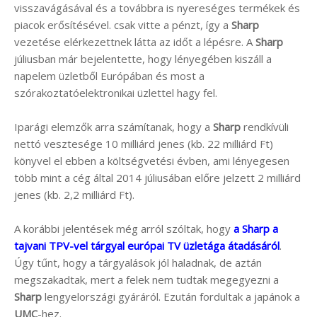
visszavágásával és a továbbra is nyereséges termékek és
piacok erősítésével. csak vitte a pénzt, így a
Sharp
vezetése elérkezettnek látta az időt a lépésre. A
Sharp
júliusban már bejelentette, hogy lényegében kiszáll a
napelem üzletből Európában és most a
szórakoztatóelektronikai üzlettel hagy fel.
Iparági elemzők arra számítanak, hogy a
Sharp
rendkívüli
nettó vesztesége 10 milliárd jenes (kb. 22 milliárd Ft)
könyvel el ebben a költségvetési évben, ami lényegesen
több mint a cég által 2014 júliusában előre jelzett 2 milliárd
jenes (kb. 2,2 milliárd Ft).
A korábbi jelentések még arról szóltak, hogy
a Sharp a
tajvani TPV-vel tárgyal európai TV üzletága átadásáról
.
Úgy tűnt, hogy a tárgyalások jól haladnak, de aztán
megszakadtak, mert a felek nem tudtak megegyezni a
Sharp
lengyelországi gyáráról. Ezután fordultak a japánok a
UMC
-hez.