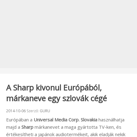
A Sharp kivonul Európából,
márkaneve egy szlovák cégé
Beküldve:
2014-10-06
Szerző:
GURU
Európában a
Universal Media Corp. Slovakia
használhatja
majd a
Sharp
márkanevet a maga gyártotta TV-ken, és
értékesítheti a japánok audiotermékeit, akik eladják nekik