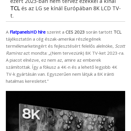
ezért 2023-ban nem tervez ezekkel a kínai
TCL
és az LG se kínál Európában 8K LCD TV-
t.
A
FlatpanelsHD híre
szerint a
CES 2023
során tartott
TCL
tájékoztatón a cég észak-amerikai részlegének
termékmarketingért és fejlesztésért felelős alelnöke,
Scott
Ramirez
azt mondta: „(Nem tervezünk) 8K TV-ket 2023-ra.
A piacot elnézve, ez nem az, amire az emberek
számítottak. Így a fókusz a 4K-n és a lehető legjobb 4K
TV-k gyártásán van. Egyszerűen nem látjuk a 8K iránti
hatalmas keresletet.”