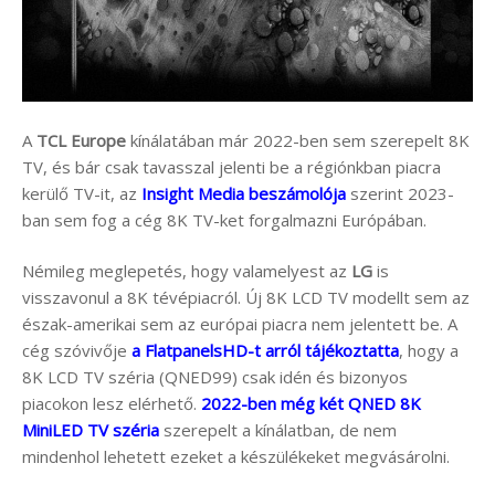
A
TCL Europe
kínálatában már 2022-ben sem szerepelt 8K
TV, és bár csak tavasszal jelenti be a régiónkban piacra
kerülő TV-it, az
Insight Media beszámolója
szerint 2023-
ban sem fog a cég 8K TV-ket forgalmazni Európában.
Némileg meglepetés, hogy valamelyest az
LG
is
visszavonul a 8K tévépiacról. Új 8K LCD TV modellt sem az
észak-amerikai sem az európai piacra nem jelentett be. A
cég szóvivője
a FlatpanelsHD-t arról tájékoztatta
, hogy a
8K LCD TV széria (QNED99) csak idén és bizonyos
piacokon lesz elérhető.
2022-ben még két QNED 8K
MiniLED TV széria
szerepelt a kínálatban, de nem
mindenhol lehetett ezeket a készülékeket megvásárolni.