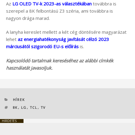
Az
LG OLED TV-k 2023-as választékában
továbbra is
szerepel a 8K felbontású Z3 széria, ami továbbra is
nagyon drága marad.
A lanyha kereslet mellett a két cég döntésére magyarázat
lehet
az energiahatékonyság javítását célzó 2023
márciusától szigorodó EU-s előírás
is.
Kapcsolódó tartalmak kereséséhez az alábbi címkék
használatát javasoljuk.
KATEGÓRIÁK
HÍREK
CÍMKÉK
8K
,
LG
,
TCL
,
TV
HIRDETÉS