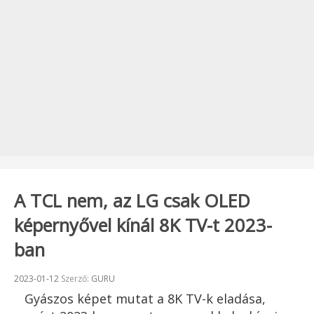
A TCL nem, az LG csak OLED
képernyővel kínál 8K TV-t 2023-
ban
Beküldve:
2023-01-12
Szerző:
GURU
Gyászos képet mutat a 8K TV-k eladása,