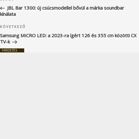
navigáció
bejegyzés
JBL Bar 1300: új csúcsmodellel bővül a márka soundbar
kínálata
Következő
KÖVETKEZŐ
bejegyzés
Samsung MICRO LED: a 2023-ra ígért 126 és 355 cm közötti CX
TV-k
HIRDETÉS