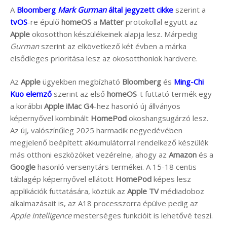
A
Bloomberg
Mark Gurman
által jegyzett cikke
szerint a
tvOS
-re épülő
homeOS
a
Matter
protokollal együtt az
Apple
okosotthon készülékeinek alapja lesz. Márpedig
Gurman
szerint az elkövetkező két évben a márka
elsődleges prioritása lesz az okosotthoniok hardvere.
Az
Apple
ügyekben megbízható
Bloomberg
és
Ming-Chi
Kuo elemző
szerint az első
homeOS
-t futtató termék egy
a korábbi
Apple iMac G4
-hez hasonló új állványos
képernyővel kombinált
HomePod
okoshangsugárzó lesz.
Az új, valószínűleg 2025 harmadik negyedévében
megjelenő beépített akkumulátorral rendelkező készülék
más otthoni eszközöket vezérelne, ahogy az
Amazon
és a
Google
hasonló versenytárs termékei. A 15-18 centis
táblagép képernyővel ellátott
HomePod
képes lesz
applikációk futtatására, köztük az
Apple TV
médiadoboz
alkalmazásait is, az A18 processzorra épülve pedig az
Apple Intelligence
mesterséges funkcióit is lehetővé teszi.