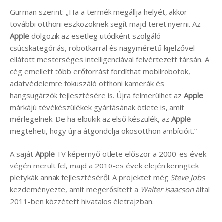
Gurman szerint: „Ha a termék megállja helyét, akkor
további otthoni eszközöknek segít majd teret nyerni. Az
Apple
dolgozik az esetleg utódként szolgáló
csúcskategóriás, robotkarral és nagyméretű kijelzővel
ellátott mesterséges intelligenciával felvértezett társán. A
cég emellett több erőforrást fordíthat mobilrobotok,
adatvédelemre fokuszáló otthoni kamerák és
hangsugárzók fejlesztésére is. Újra felmerülhet az
Apple
márkájú tévékészülékek gyártásának ötlete is, amit
mérlegelnek. De ha elbukik az első készülék, az
Apple
megteheti, hogy újra átgondolja okosotthon ambícióit.”
A saját
Apple
TV képernyő ötlete először a 2000-es évek
végén merült fel, majd a 2010-es évek elején keringtek
pletykák annak fejlesztéséről. A projektet még
Steve Jobs
kezdeményezte, amit megerősített a
Walter Isaacson
által
2011-ben közzétett hivatalos életrajzban.