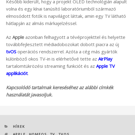
Később kiderült, hogy a projekt OLED technológián alapult
volna és egy kínai tanúsító laboratóriumból származó
elmosódott fotók is napvilágot láttak, amin egy TV látható
hátlapján az almás márkajelzéssel.
Az
Apple
azonban felhagyott a tévéprojekttel és helyette
továbbfejlesztett médiadobozokat dobott piacra az új
tvOS
operációs rendszerrel. Azóta a cég más gyártók
különböző okos TV-in is elérhetővé tette az
AirPlay
tartalomtükrözési streaming funkciót és az
Apple TV
applikációt
.
Kapcsolódó tartalmak kereséséhez az alábbi címkék
használatát javasoljuk.
KATEGÓRIÁK
HÍREK
CÍMKÉK
APPLE
,
HOMEOS
,
TV
,
TVOS