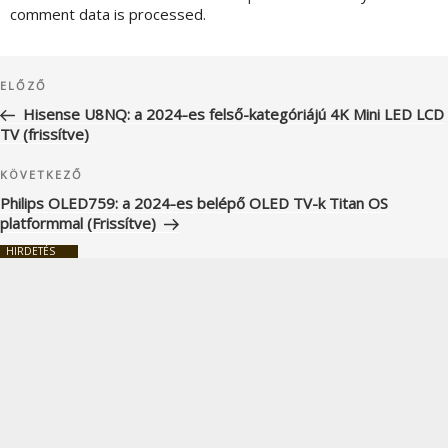
comment data is processed.
Bejegyzés
Korábbi
ELŐZŐ
navigáció
bejegyzés
Hisense U8NQ: a 2024-es felső-kategóriájú 4K Mini LED LCD
TV (frissítve)
Következő
KÖVETKEZŐ
bejegyzés
Philips OLED759: a 2024-es belépő OLED TV-k Titan OS
platformmal (Frissítve)
HIRDETÉS