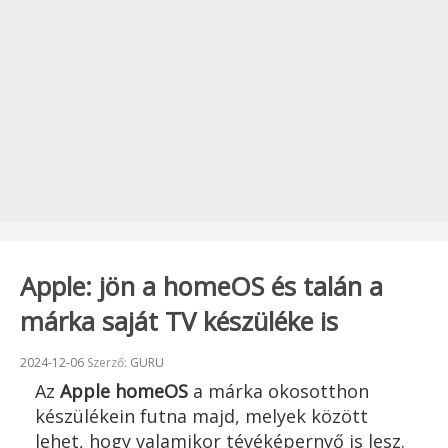
Apple: jön a homeOS és talán a
márka saját TV készüléke is
Beküldve:
2024-12-06
Szerző:
GURU
Az
Apple homeOS
a márka okosotthon
készülékein futna majd, melyek között
lehet, hogy valamikor tévéképernyő is lesz.