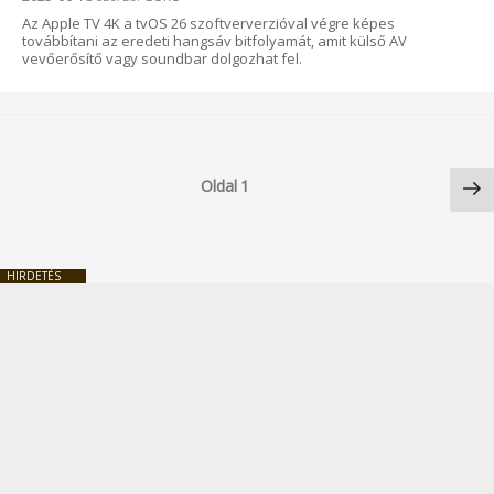
Az Apple TV 4K a tvOS 26 szoftververzióval végre képes
továbbítani az eredeti hangsáv bitfolyamát, amit külső AV
vevőerősítő vagy soundbar dolgozhat fel.
Bejegyzések
Kö
lapozása
Oldal
1
ol
HIRDETÉS