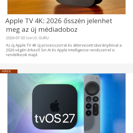
Apple TV 4K: 2026 ősszén jelenhet
meg az új médiadoboz
Beküldve:
2026-07-03
Szerző:
GURU
Az új Apple TV 4K új processzorral és áttervezett távirányítóval a
2026 végén érkező Siri AI és Apple Intelligence rendszerrel is
rendelkezik majd.
HÍREK