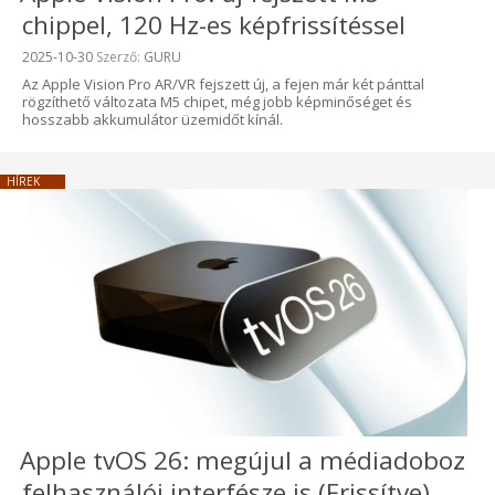
chippel, 120 Hz-es képfrissítéssel
Beküldve:
2025-10-30
Szerző:
GURU
Az Apple Vision Pro AR/VR fejszett új, a fejen már két pánttal
rögzíthető változata M5 chipet, még jobb képminőséget és
hosszabb akkumulátor üzemidőt kínál.
HÍREK
Apple tvOS 26: megújul a médiadoboz
felhasználói interfésze is (Frissítve)