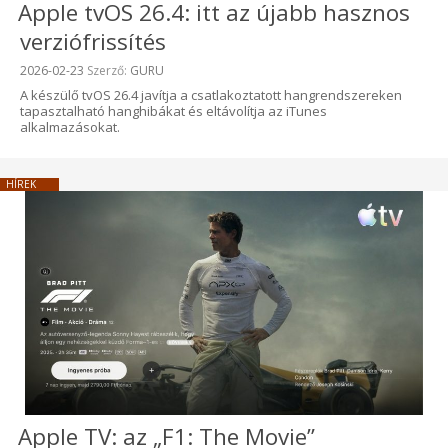
Apple tvOS 26.4: itt az újabb hasznos
verziófrissítés
Beküldve:
2026-02-23
Szerző:
GURU
A készülő tvOS 26.4 javítja a csatlakoztatott hangrendszereken
tapasztalható hanghibákat és eltávolítja az iTunes
alkalmazásokat.
HÍREK
Apple TV: az „F1: The Movie”