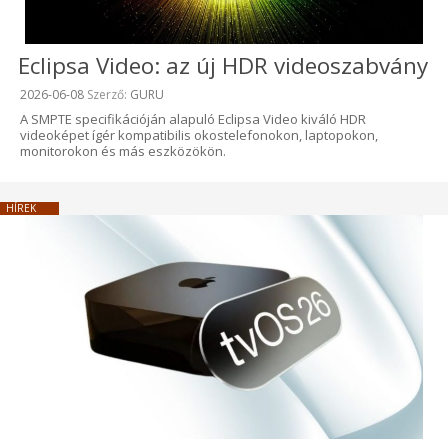
Eclipsa Video: az új HDR videoszabvány
Beküldve:
2026-06-08
Szerző:
GURU
A SMPTE specifikációján alapuló Eclipsa Video kiváló HDR
videoképet ígér kompatibilis okostelefonokon, laptopokon,
monitorokon és más eszközökön.
HÍREK