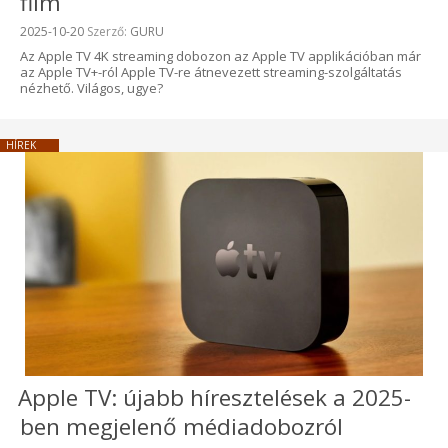
film
Beküldve:
2025-10-20
Szerző:
GURU
Az Apple TV 4K streaming dobozon az Apple TV applikációban már
az Apple TV+-ról Apple TV-re átnevezett streaming-szolgáltatás
nézhető. Világos, ugye?
HÍREK
Apple TV: újabb híresztelések a 2025-
ben megjelenő médiadobozról