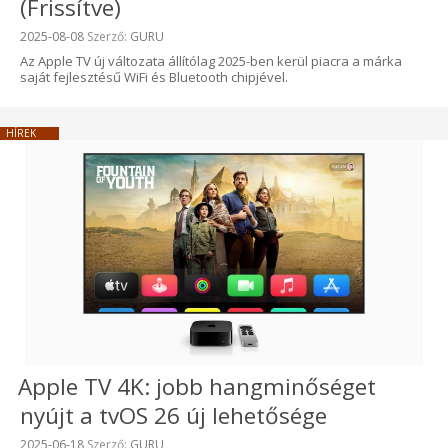
(Frissítve)
Beküldve:
2025-08-08
Szerző:
GURU
Az Apple TV új változata állítólag 2025-ben kerül piacra a márka
saját fejlesztésű WiFi és Bluetooth chipjével.
HÍREK
Apple TV 4K: jobb hangminőséget
nyújt a tvOS 26 új lehetősége
Beküldve:
2025-06-18
Szerző:
GURU