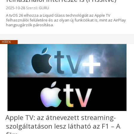
Beküldve:
2025-10-28
Szerző:
GURU
A tvOS 26 elhozza a Liquid Glass technológiát az Apple TV
felhasználói felületére és az olyan új funkciókat is, mint az AirPlay
hangsugárzók párosítása.
HÍREK
Apple TV: az átnevezett streaming-
szolgáltatáson lesz látható az F1 – A