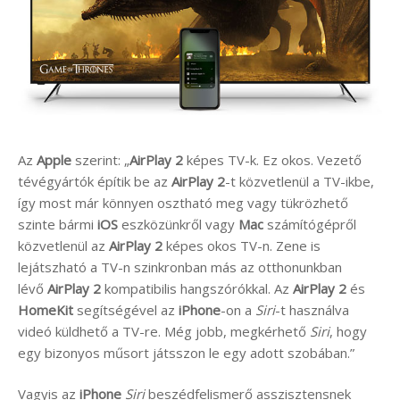
Az
Apple
szerint: „
AirPlay 2
képes TV-k. Ez okos. Vezető
tévégyártók építik be az
AirPlay 2
-t közvetlenül a TV-ikbe,
így most már könnyen osztható meg vagy tükrözhető
szinte bármi
iOS
eszközünkről vagy
Mac
számítógépről
közvetlenül az
AirPlay 2
képes okos TV-n. Zene is
lejátszható a TV-n szinkronban más az otthonunkban
lévő
AirPlay 2
kompatibilis hangszórókkal. Az
AirPlay 2
és
HomeKit
segítségével az
iPhone
-on a
Siri
-t használva
videó küldhető a TV-re. Még jobb, megkérhető
Siri
, hogy
egy bizonyos műsort játsszon le egy adott szobában.”
Vagyis az
iPhone
Siri
beszédfelismerő asszisztensnek