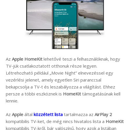
Az
Apple HomeKit
lehetővé teszi a felhasználóknak, hogy
TV-jük csatlakoztatott otthonuk része legyen.
Létrehozható például „Movie Night” elnevezéssel egy
vezérlési jelenet, amely egyetlen Siri paranccsal
bekapcsolja a TV-t és leszabályozza a világítást. Ehhez
persze a többi eszköznek is
HomeKit
támogatásúnak kell
lennie.
Az
Apple
által
közzétett lista
tartalmazza az
AirPlay 2
kompatibilis TV-ket, de még nincs hivatalos lista a
HomeKit
kompatibilis TV-kről, bár valószínű, hogy azok a listában