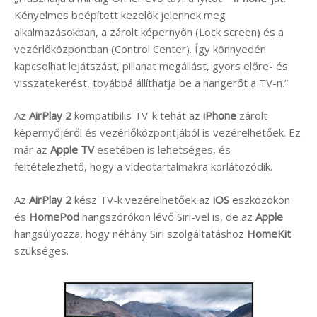
Kényelmes beépített kezelők jelennek meg
alkalmazásokban, a zárolt képernyőn (Lock screen) és a
vezérlőközpontban (Control Center). Így könnyedén
kapcsolhat lejátszást, pillanat megállást, gyors előre- és
visszatekerést, továbbá állíthatja be a hangerőt a TV-n.”
Az
AirPlay 2
kompatibilis TV-k tehát az
iPhone
zárolt
képernyőjéről és vezérlőközpontjából is vezérelhetőek. Ez
már az
Apple TV
esetében is lehetséges, és
feltételezhető, hogy a videotartalmakra korlátozódik.
Az
AirPlay 2
kész TV-k vezérelhetőek az
iOS
eszközökön
és
HomePod
hangszórókon lévő Siri-vel is, de az
Apple
hangsúlyozza, hogy néhány Siri szolgáltatáshoz
HomeKit
szükséges.