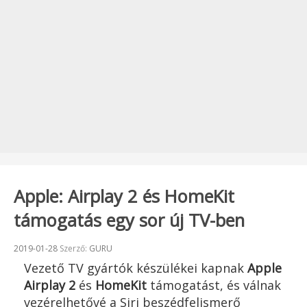
Apple: Airplay 2 és HomeKit
támogatás egy sor új TV-ben
Beküldve:
2019-01-28
Szerző:
GURU
Vezető TV gyártók készülékei kapnak
Apple
Airplay 2
és
HomeKit
támogatást, és válnak
vezérelhetővé a Siri beszédfelismerő