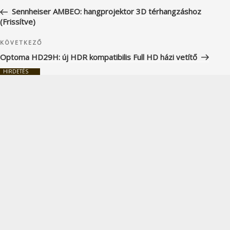
navigáció
bejegyzés
Sennheiser AMBEO: hangprojektor 3D térhangzáshoz
(Frissítve)
Következő
KÖVETKEZŐ
bejegyzés
Optoma HD29H: új HDR kompatibilis Full HD házi vetítő
HIRDETÉS