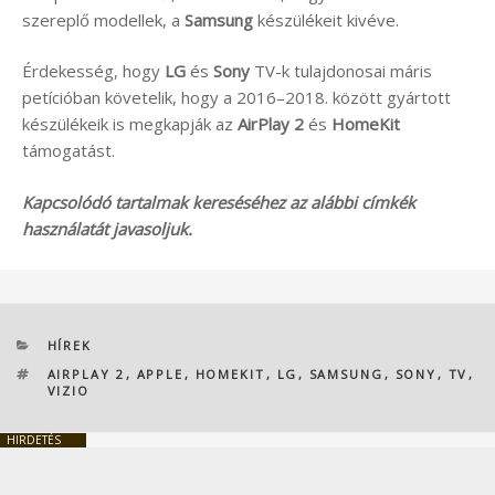
szereplő modellek, a
Samsung
készülékeit kivéve.
Érdekesség, hogy
LG
és
Sony
TV-k tulajdonosai máris
petícióban követelik, hogy a 2016–2018. között gyártott
készülékeik is megkapják az
AirPlay 2
és
HomeKit
támogatást.
Kapcsolódó tartalmak kereséséhez az alábbi címkék
használatát javasoljuk.
KATEGÓRIÁK
HÍREK
CÍMKÉK
AIRPLAY 2
,
APPLE
,
HOMEKIT
,
LG
,
SAMSUNG
,
SONY
,
TV
,
VIZIO
HIRDETÉS