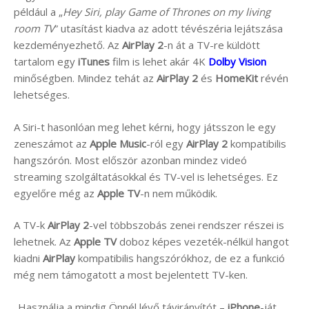
például a „
Hey Siri, play Game of Thrones on my living
room TV
” utasítást kiadva az adott tévészéria lejátszása
kezdeményezhető. Az
AirPlay 2
-n át a TV-re küldött
tartalom egy
iTunes
film is lehet akár 4K
Dolby Vision
minőségben. Mindez tehát az
AirPlay 2
és
HomeKit
révén
lehetséges.
A Siri-t hasonlóan meg lehet kérni, hogy játsszon le egy
zeneszámot az
Apple Music
-ról egy
AirPlay 2
kompatibilis
hangszórón. Most először azonban mindez videó
streaming szolgáltatásokkal és TV-vel is lehetséges. Ez
egyelőre még az
Apple TV
-n nem működik.
A TV-k
AirPlay 2
-vel többszobás zenei rendszer részei is
lehetnek. Az
Apple TV
doboz képes vezeték-nélkül hangot
kiadni
AirPlay
kompatibilis hangszórókhoz, de ez a funkció
még nem támogatott a most bejelentett TV-ken.
„Használja a mindig Önnél lévő távirányítót –
iPhone
-ját.