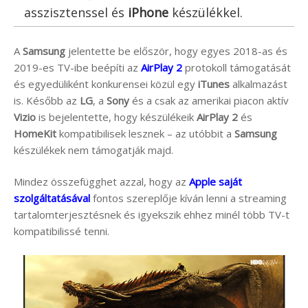
asszisztenssel és
iPhone
készülékkel.
A
Samsung
jelentette be először, hogy egyes 2018-as és
2019-es TV-ibe beépíti az
AirPlay 2
protokoll támogatását
és egyedüliként konkurensei közül egy
iTunes
alkalmazást
is. Később az
LG
, a
Sony
és a csak az amerikai piacon aktív
Vizio
is bejelentette, hogy készülékeik
AirPlay 2
és
HomeKit
kompatibilisek lesznek – az utóbbit a
Samsung
készülékek nem támogatják majd.
Mindez összefügghet azzal, hogy az
Apple saját
szolgáltatásával
fontos szereplője kíván lenni a streaming
tartalomterjesztésnek és igyekszik ehhez minél több TV-t
kompatibilissé tenni.