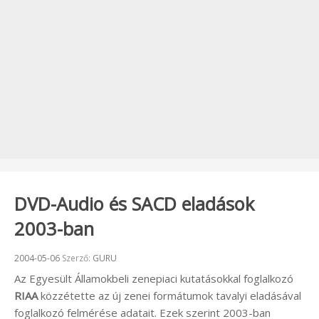
DVD-Audio és SACD eladások
2003-ban
Beküldve:
2004-05-06
Szerző:
GURU
Az Egyesült Államokbeli zenepiaci kutatásokkal foglalkozó
RIAA
közzétette az új zenei formátumok tavalyi eladásával
foglalkozó felmérése adatait. Ezek szerint 2003-ban