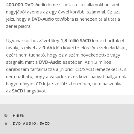
400.000 DVD-Audio
lemezt adtak el az államokban, ami
nagyjából azonos az egy évvel korábbi számmal. Ez azt
jelzi, hogy a
DVD-Audio
továbbra is nehezen talál utat a
zenei piacra.
Ugyanakkor hozzávetőleg
1,3 millió SACD
lemezt adtak el
tavaly, s mivel az
RIAA
idén követte először ezek eladását,
ezért nem tudható, hogy ez a szám növekedett-e vagy
stagnált, mint a
DVD-Audio
esetében. Az 1,3 milliós
darabszám tartalmazza a „hibrid” CD/SACD lemezeket is, s
nem tudható, hogy a vásárlók ezek közül hányat hallgatnak
hagyományos CD lejátszóról sztereóban, nem használva
az
SACD
hangsávot.
KATEGÓRIÁK
HÍREK
CÍMKÉK
DVD-AUDIO
,
SACD