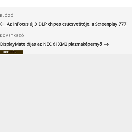
Bejegyzés
Korábbi
ELŐZŐ
navigáció
bejegyzés
Az InFocus új 3 DLP chipes csúcsvetítője, a Screenplay 777
Következő
KÖVETKEZŐ
bejegyzés
DisplayMate díjas az NEC 61XM2 plazmaképernyő
HIRDETÉS