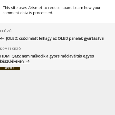
This site uses Akismet to reduce spam.
Learn how your
comment data is processed.
Bejegyzés
Korábbi
ELŐZŐ
navigáció
bejegyzés
JOLED: csőd miatt felhagy az OLED panelek gyártásával
Következő
KÖVETKEZŐ
bejegyzés
HDMI QMS: nem működik a gyors médiaváltás egyes
készülékeken
HIRDETÉS