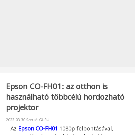
Epson CO-FH01: az otthon is
használható többcélú hordozható
projektor
Beküldve:
2023-03-30
Szerző:
GURU
Az
Epson CO-FH01
1080p felbontásával,