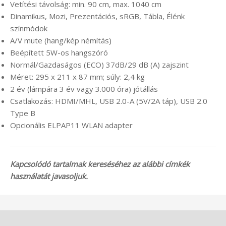
Vetítési távolság: min. 90 cm, max. 1040 cm
Dinamikus, Mozi, Prezentációs, sRGB, Tábla, Élénk
színmódok
A/V mute (hang/kép némítás)
Beépített 5W-os hangszóró
Normál/Gazdaságos (ECO) 37dB/29 dB (A) zajszint
Méret: 295 x 211 x 87 mm; súly: 2,4 kg
2 év (lámpára 3 év vagy 3.000 óra) jótállás
Csatlakozás: HDMI/MHL, USB 2.0-A (5V/2A táp), USB 2.0
Type B
Opcionális ELPAP11 WLAN adapter
Kapcsolódó tartalmak kereséséhez az alábbi címkék
használatát javasoljuk.