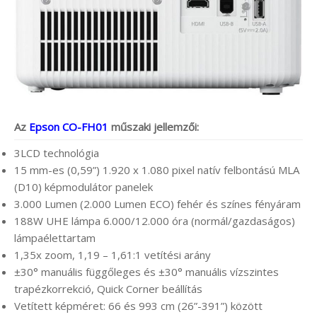
Az
Epson CO-FH01
műszaki jellemzői:
3LCD technológia
15 mm-es (0,59”) 1.920 x 1.080 pixel natív felbontású MLA
(D10) képmodulátor panelek
3.000 Lumen (2.000 Lumen ECO) fehér és színes fényáram
188W UHE lámpa 6.000/12.000 óra (normál/gazdaságos)
lámpaélettartam
1,35x zoom, 1,19 – 1,61:1 vetítési arány
±30° manuális függőleges és ±30° manuális vízszintes
trapézkorrekció, Quick Corner beállítás
Vetített képméret: 66 és 993 cm (26”-391”) között