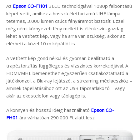
Az
Epson CO-FH01
3LCD technológiával 1080p felbontású
képet vetít, amihez a hosszú élettartamú UHE lámpa
tetemes, 3.000 lumen csúcs fényáramot biztosít. Ezzel
még némi környezeti fény mellett is élénk szín-gazdag
lehet a vetített kép, vagy ha arra van szükség, akkor az
elérheti a közel 10 m képátlót is.
A vetített kép gond nélkül és gyorsan beállítható a
trapéztorzítás függőleges és vízszintes korrekciójával. A
HDMI/MHL bemenethez egyszerűen csatlakoztatható a
játékkonzol, a Blu-ray lejátszó, a streaming médiaeszköz –
aminek tápellátásához ott az USB tápcsatlakozó – vagy
akár az okostelefon vagy táblagép is.
A könnyen és hosszú ideig használható
Epson CO-
FH01
ára várhatóan 290.000 Ft alatt lesz.