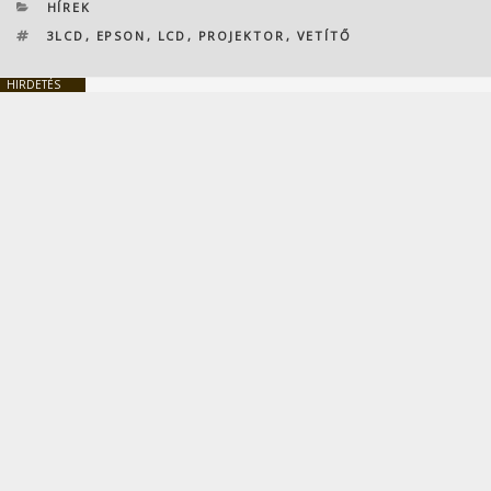
KATEGÓRIÁK
HÍREK
CÍMKÉK
3LCD
,
EPSON
,
LCD
,
PROJEKTOR
,
VETÍTŐ
HIRDETÉS