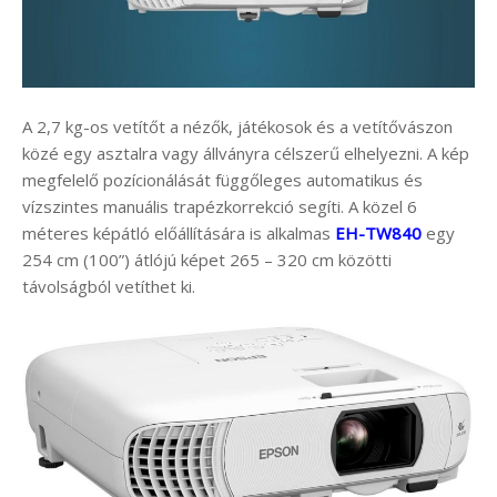
A 2,7 kg-os vetítőt a nézők, játékosok és a vetítővászon
közé egy asztalra vagy állványra célszerű elhelyezni. A kép
megfelelő pozícionálását függőleges automatikus és
vízszintes manuális trapézkorrekció segíti. A közel 6
méteres képátló előállítására is alkalmas
EH-TW840
egy
254 cm (100”) átlójú képet 265 – 320 cm közötti
távolságból vetíthet ki.