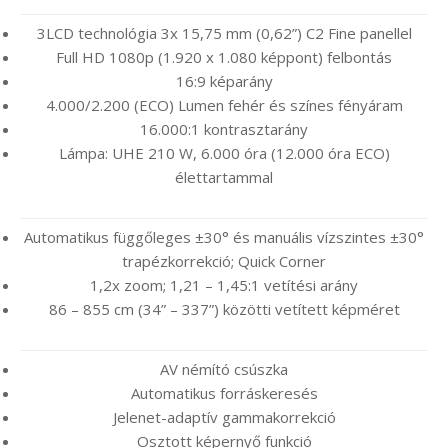
3LCD technológia 3x 15,75 mm (0,62”) C2 Fine panellel
Full HD 1080p (1.920 x 1.080 képpont) felbontás
16:9 képarány
4.000/2.200 (ECO) Lumen fehér és színes fényáram
16.000:1 kontrasztarány
Lámpa: UHE 210 W, 6.000 óra (12.000 óra ECO)
élettartammal
Automatikus függőleges ±30° és manuális vízszintes ±30°
trapézkorrekció; Quick Corner
1,2x zoom; 1,21 – 1,45:1 vetítési arány
86 – 855 cm (34” – 337”) közötti vetített képméret
AV némító csúszka
Automatikus forráskeresés
Jelenet-adaptív gammakorrekció
Osztott képernyő funkció