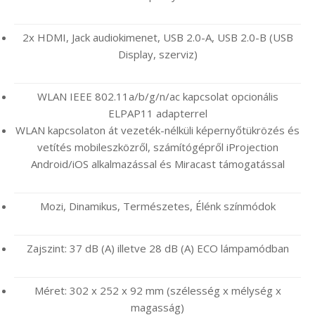
2x HDMI, Jack audiokimenet, USB 2.0-A, USB 2.0-B (USB
Display, szerviz)
WLAN IEEE 802.11a/b/g/n/ac kapcsolat opcionális
ELPAP11 adapterrel
WLAN kapcsolaton át vezeték-nélküli képernyőtükrözés és
vetítés mobileszközről, számítógépről iProjection
Android/iOS alkalmazással és Miracast támogatással
Mozi, Dinamikus, Természetes, Élénk színmódok
Zajszint: 37 dB (A) illetve 28 dB (A) ECO lámpamódban
Méret: 302‎ x 252 x 92 mm (szélesség x mélység x
magasság)