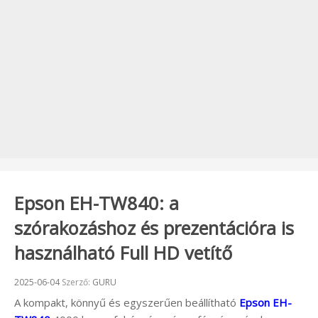
Epson EH-TW840: a
szórakozáshoz és prezentációra is
használható Full HD vetítő
Beküldve:
2025-06-04
Szerző:
GURU
A kompakt, könnyű és egyszerűen beállítható
Epson EH-