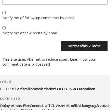
Notify me of follow-up comments by email.
Notify me of new posts by email.
This site uses Akismet to reduce spam.
Learn how your
comment data is processed.
Bejegyzés
Korábbi
ELŐZŐ
navigáció
bejegyzés
LG: túl a tízmilliomodik eladott OLED TV-n Európában
Következő
KÖVETKEZŐ
bejegyzés
Dolby Atmos FlexConnect: a TCL vezeték-nélküli hangsugárzóival