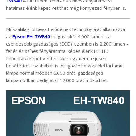
TW840
4000 lumen fehér- és színes-fényáramával
hatalmas élénk képet vetíthet még környezeti fényben is.
Műszakilag jól bevált elődeinek technológiáját alkalmazva
az
Epson EH-TW840
magas, akár 4.000 lumen – a
csendesebb gazdaságos (ECO) üzemben is 2.200 lumen –
fehér és színes fényárammal képes élénk Full HD
felbontású képet vetíteni akár egy nem teljesen
besötétített szobában is. Az igazán hosszú élettartamú
lámpa normál módban 6.000 órát, gazdaságos
lámpamódban pedig akár 12.000 órát működhet.