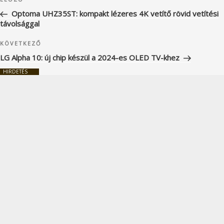
navigáció
bejegyzés
Optoma UHZ35ST: kompakt lézeres 4K vetítő rövid vetítési
távolsággal
Következő
KÖVETKEZŐ
bejegyzés
LG Alpha 10: új chip készül a 2024-es OLED TV-khez
HIRDETÉS