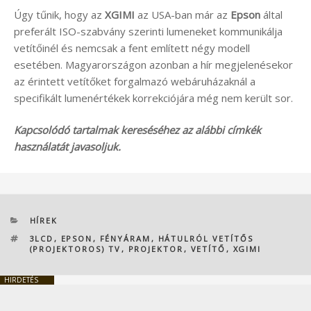
Úgy tűnik, hogy az
XGIMI
az USA-ban már az
Epson
által
preferált ISO-szabvány szerinti lumeneket kommunikálja
vetítőinél és nemcsak a fent említett négy modell
esetében. Magyarországon azonban a hír megjelenésekor
az érintett vetítőket forgalmazó webáruházaknál a
specifikált lumenértékek korrekciójára még nem került sor.
Kapcsolódó tartalmak kereséséhez az alábbi címkék
használatát javasoljuk.
KATEGÓRIÁK
HÍREK
CÍMKÉK
3LCD
,
EPSON
,
FÉNYÁRAM
,
HÁTULRÓL VETÍTŐS
(PROJEKTOROS) TV
,
PROJEKTOR
,
VETÍTŐ
,
XGIMI
HIRDETÉS