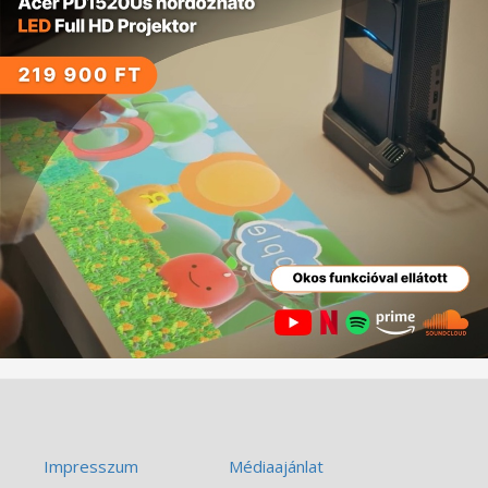
Impresszum
Médiaajánlat