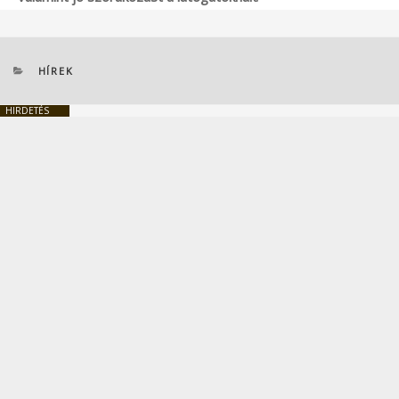
KATEGÓRIÁK
HÍREK
HIRDETÉS