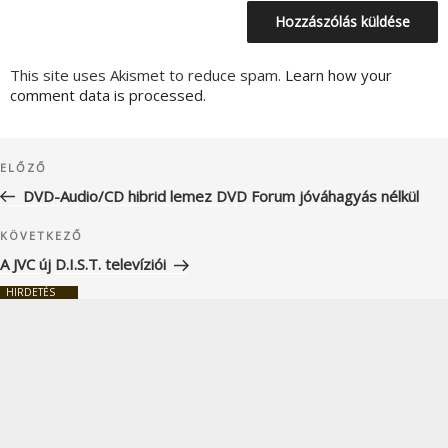
This site uses Akismet to reduce spam.
Learn how your
comment data is processed.
Bejegyzés
Korábbi
ELŐZŐ
navigáció
bejegyzés
DVD-Audio/CD hibrid lemez DVD Forum jóváhagyás nélkül
Következő
KÖVETKEZŐ
bejegyzés
A JVC új D.I.S.T. televíziói
HIRDETÉS