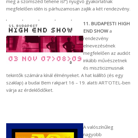
meg a szomszéd tehene is!”) nyugvó gyakorlatnak
megfelelően idén is párhuzamosan zajlik a két rendezvény.
11. BUDAPESTI HIGH
END SHOW
a
rendezvény
elnevezésének
megfelelően az audiót
inkább művészetnek
és miszticizmusnak
tekintők számára kínál élményeket. A hat kiállító (és egy
szaklap) a budai Bem rakpart 16 – 19. alatti ART’OTEL-ben
várja az érdeklődőket.
A valószínűleg
nagyobb