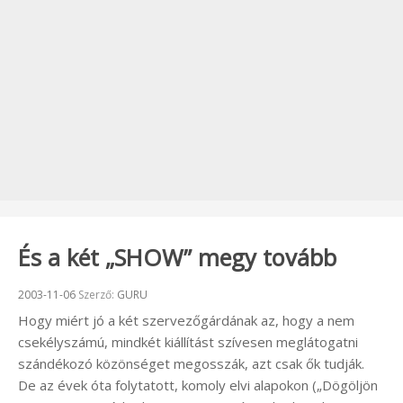
És a két „SHOW” megy tovább
Beküldve:
2003-11-06
Szerző:
GURU
Hogy miért jó a két szervezőgárdának az, hogy a nem
csekélyszámú, mindkét kiállítást szívesen meglátogatni
szándékozó közönséget megosszák, azt csak ők tudják.
De az évek óta folytatott, komoly elvi alapokon („Dögöljön