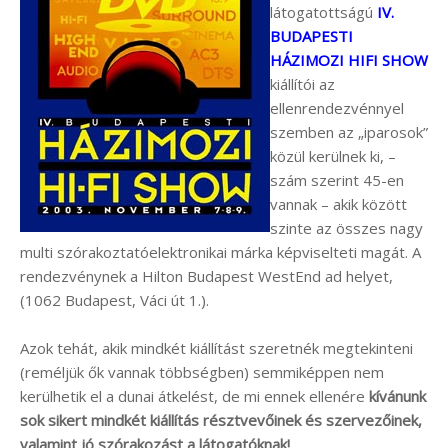
látogatottságú
IV.
BUDAPESTI
HÁZIMOZI HIFI SHOW
kiállítói az
ellenrendezvénnyel
szemben az „iparosok”
közül kerülnek ki, –
szám szerint 45-en
vannak – akik között
szinte az összes nagy
multi szórakoztatóelektronikai márka képviselteti magát. A
rendezvénynek a Hilton Budapest WestEnd ad helyet,
(1062 Budapest, Váci út 1.).
Azok tehát, akik mindkét kiállítást szeretnék megtekinteni
(reméljük ők vannak többségben) semmiképpen nem
kerülhetik el a dunai átkelést, de mi ennek ellenére
kívánunk
sok sikert mindkét kiállítás résztvevőinek és szervezőinek,
valamint jó szórakozást a látogatóknak!