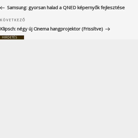
navigáció
bejegyzés
Samsung: gyorsan halad a QNED képernyők fejlesztése
Következő
KÖVETKEZŐ
bejegyzés
Klipsch: négy új Cinema hangprojektor (Frissítve)
HIRDETÉS