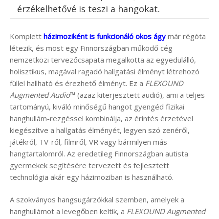
érzékelhetővé is teszi a hangokat.
Komplett
házimoziként is funkcionáló okos ágy
már régóta
létezik, és most egy Finnországban működő cég
nemzetközi tervezőcsapata megalkotta az egyedülálló,
holisztikus, magával ragadó hallgatási élményt létrehozó
füllel hallható és érezhető élményt. Ez a
FLEXOUND
Augmented Audio
™ (azaz kiterjesztett audió), ami a teljes
tartományú, kiváló minőségű hangot gyengéd fizikai
hanghullám-rezgéssel kombinálja, az érintés érzetével
kiegészítve a hallgatás élményét, legyen szó zenéről,
játékról, TV-ről, filmről, VR vagy bármilyen más
hangtartalomról. Az eredetileg Finnországban autista
gyermekek segítésére tervezett és fejlesztett
technológia akár egy házimoziban is használható.
A szokványos hangsugárzókkal szemben, amelyek a
hanghullámot a levegőben keltik, a
FLEXOUND Augmented