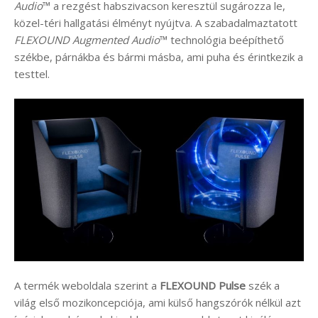
Audio
™ a rezgést habszivacson keresztül sugározza le,
közel-téri hallgatási élményt nyújtva. A szabadalmaztatott
FLEXOUND Augmented Audio
™ technológia beépíthető
székbe, párnákba és bármi másba, ami puha és érintkezik a
testtel.
A termék weboldala szerint a
FLEXOUND Pulse
szék a
világ első mozikoncepciója, ami külső hangszórók nélkül azt