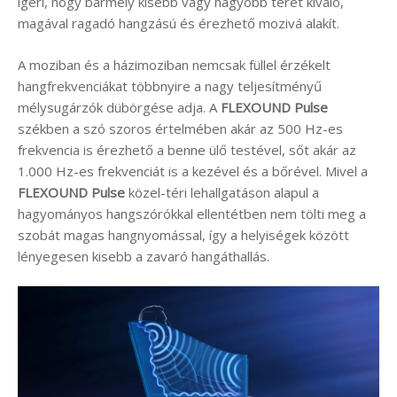
ígéri, hogy bármely kisebb vagy nagyobb teret kiváló,
magával ragadó hangzású és érezhető mozivá alakít.
A moziban és a házimoziban nemcsak füllel érzékelt
hangfrekvenciákat többnyire a nagy teljesítményű
mélysugárzók dübörgése adja. A
FLEXOUND Pulse
székben a szó szoros értelmében akár az 500 Hz-es
frekvencia is érezhető a benne ülő testével, sőt akár az
1.000 Hz-es frekvenciát is a kezével és a bőrével. Mivel a
FLEXOUND Pulse
közel-téri lehallgatáson alapul a
hagyományos hangszórókkal ellentétben nem tölti meg a
szobát magas hangnyomással, így a helyiségek között
lényegesen kisebb a zavaró hangáthallás.