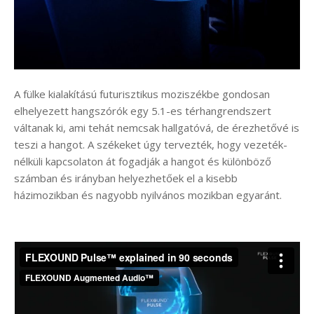
A fülke kialakítású futurisztikus moziszékbe gondosan
elhelyezett hangszórók egy 5.1-es térhangrendszert
váltanak ki, ami tehát nemcsak hallgatóvá, de érezhetővé is
teszi a hangot. A székeket úgy tervezték, hogy vezeték-
nélküli kapcsolaton át fogadják a hangot és különböző
számban és irányban helyezhetőek el a kisebb
házimozikban és nagyobb nyilvános mozikban egyaránt.