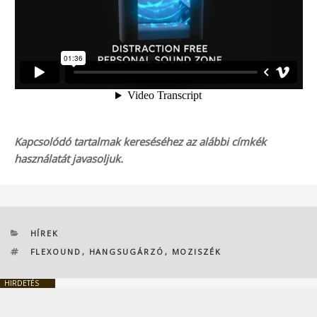
Kapcsolódó tartalmak kereséséhez az alábbi címkék
használatát javasoljuk.
KATEGÓRIÁK
HÍREK
CÍMKÉK
FLEXOUND
,
HANGSUGÁRZÓ
,
MOZISZÉK
HIRDETÉS