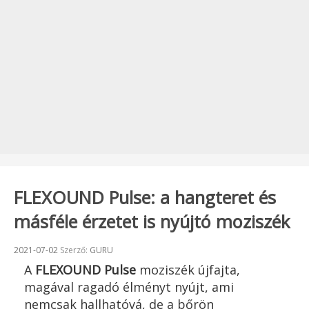
FLEXOUND Pulse: a hangteret és
másféle érzetet is nyújtó moziszék
Beküldve:
2021-07-02
Szerző:
GURU
A
FLEXOUND Pulse
moziszék újfajta,
magával ragadó élményt nyújt, ami
nemcsak hallhatóvá, de a bőrön