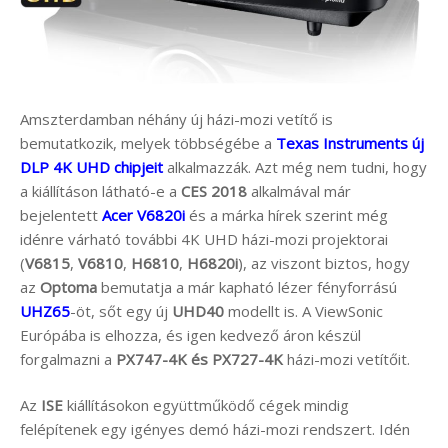
Amszterdamban néhány új házi-mozi vetítő is
bemutatkozik, melyek többségébe a
Texas Instruments új
DLP 4K UHD chipjeit
alkalmazzák. Azt még nem tudni, hogy
a kiállításon látható-e a
CES 2018
alkalmával már
bejelentett
Acer V6820i
és a márka hírek szerint még
idénre várható további 4K UHD házi-mozi projektorai
(
V6815
,
V6810
,
H6810
,
H6820i
), az viszont biztos, hogy
az
Optoma
bemutatja a már kapható lézer fényforrású
UHZ65
-öt, sőt egy új
UHD40
modellt is. A ViewSonic
Európába is elhozza, és igen kedvező áron készül
forgalmazni a
PX747-4K és PX727-4K
házi-mozi vetítőit.
Az
ISE
kiállításokon együttműködő cégek mindig
felépítenek egy igényes demó házi-mozi rendszert. Idén