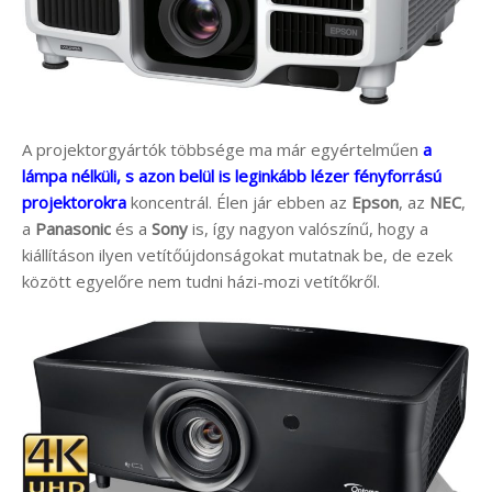
A projektorgyártók többsége ma már egyértelműen
a
lámpa nélküli, s azon belül is leginkább lézer fényforrású
projektorokra
koncentrál. Élen jár ebben az
Epson
, az
NEC
,
a
Panasonic
és a
Sony
is, így nagyon valószínű, hogy a
kiállításon ilyen vetítőújdonságokat mutatnak be, de ezek
között egyelőre nem tudni házi-mozi vetítőkről.