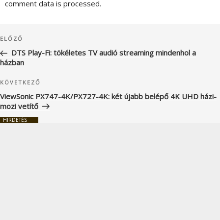
comment data is processed.
Bejegyzés
Korábbi
ELŐZŐ
navigáció
bejegyzés
DTS Play-Fi: tökéletes TV audió streaming mindenhol a
házban
Következő
KÖVETKEZŐ
bejegyzés
ViewSonic PX747-4K/PX727-4K: két újabb belépő 4K UHD házi-
mozi vetítő
HIRDETÉS