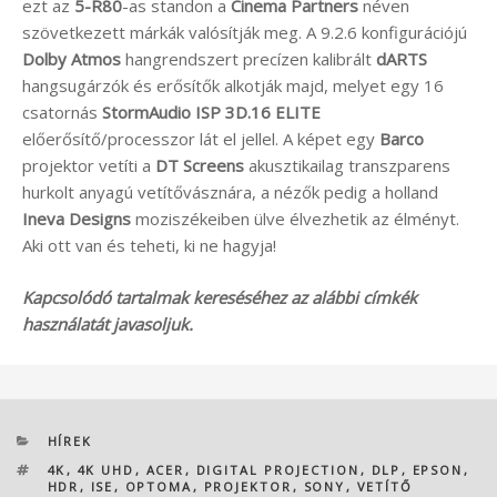
ezt az
5-R80
-as standon a
Cinema Partners
néven
szövetkezett márkák valósítják meg. A 9.2.6 konfigurációjú
Dolby Atmos
hangrendszert precízen kalibrált
dARTS
hangsugárzók és erősítők alkotják majd, melyet egy 16
csatornás
StormAudio ISP 3D.16
ELITE
előerősítő/processzor lát el jellel. A képet egy
Barco
projektor vetíti a
DT Screens
akusztikailag transzparens
hurkolt anyagú vetítővásznára, a nézők pedig a holland
Ineva Designs
moziszékeiben ülve élvezhetik az élményt.
Aki ott van és teheti, ki ne hagyja!
Kapcsolódó tartalmak kereséséhez az alábbi címkék
használatát javasoljuk.
KATEGÓRIÁK
HÍREK
CÍMKÉK
4K
,
4K UHD
,
ACER
,
DIGITAL PROJECTION
,
DLP
,
EPSON
,
HDR
,
ISE
,
OPTOMA
,
PROJEKTOR
,
SONY
,
VETÍTŐ