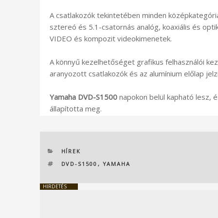
A csatlakozók tekintetében minden középkategóriá
sztereó és 5.1-csatornás analóg, koaxiális és opt
VIDEO és kompozit videokimenetek.
A könnyű kezelhetőséget grafikus felhasználói kezel
aranyozott csatlakozók és az alumínium előlap jelzi
Yamaha DVD-S1500
napokon belül kapható lesz, é
állapította meg.
KATEGÓRIÁK
HÍREK
CÍMKÉK
DVD-S1500
,
YAMAHA
HIRDETÉS