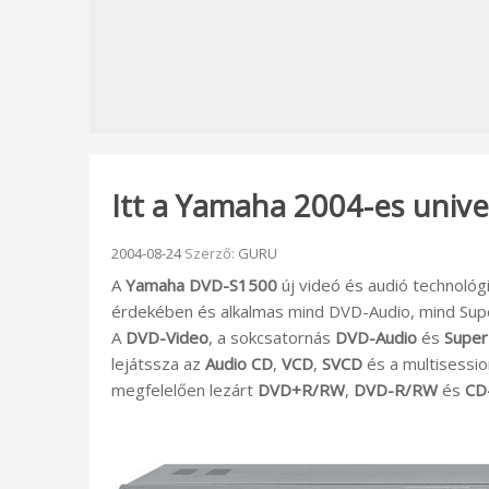
Itt a Yamaha 2004-es univer
Beküldve:
2004-08-24
Szerző:
GURU
A
Yamaha DVD-S1500
új videó és audió technológ
érdekében és alkalmas mind DVD-Audio, mind Supe
A
DVD-Video
, a sokcsatornás
DVD-Audio
és
Super
lejátssza az
Audio CD
,
VCD
,
SVCD
és a multisessi
megfelelően lezárt
DVD+R/RW
,
DVD-R/RW
és
CD