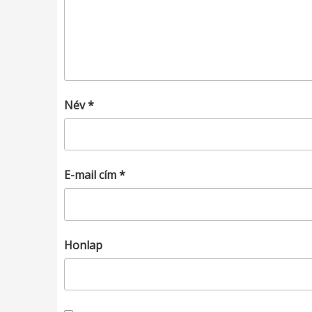
Név
*
E-mail cím
*
Honlap