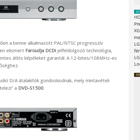
LE
HD
Pr
XG
me
ően a benne alkalmazott PAL/NTSC progresszív
LG
gen elismert
Faroudja DCDi
jelfeldolgozó technológia,
fé
LG
entes átlós képéleket garantál. A 12-bites/108MHz-es
Lo
nőséghez.
HI
dió D/A átalakítók gondoskodnak, mely mintavételi
telezi” a
DVD-S1500
.