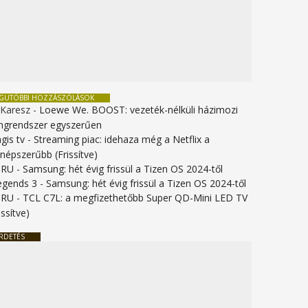
EGUTÓBBI HOZZÁSZÓLÁSOK
 Karesz
-
Loewe We. BOOST: vezeték-nélküli házimozi
ngrendszer egyszerűen
gis tv
-
Streaming piac: idehaza még a Netflix a
gnépszerűbb (Frissítve)
URU
-
Samsung: hét évig frissül a Tizen OS 2024-től
legends 3
-
Samsung: hét évig frissül a Tizen OS 2024-től
URU
-
TCL C7L: a megfizethetőbb Super QD-Mini LED TV
issítve)
RDETÉS