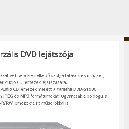
HI
zális DVD lejátszója
iákat vet be a kiemelkedő szolgáltatások és minőség
r Audio CD lemezek lejátszására.
 Audio CD
lemezek mellett a
Yamaha DVD-S1500
on
JPEG
és
MP3
formátumokat. Ugyancsak elboldogul a
-R/RW
lemezekre írt műsorokkal is.