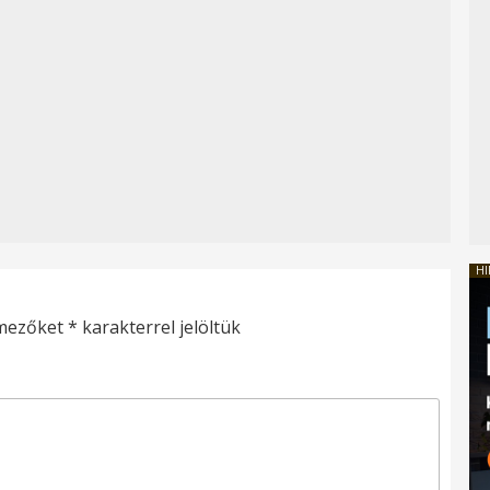
HI
 mezőket
*
karakterrel jelöltük