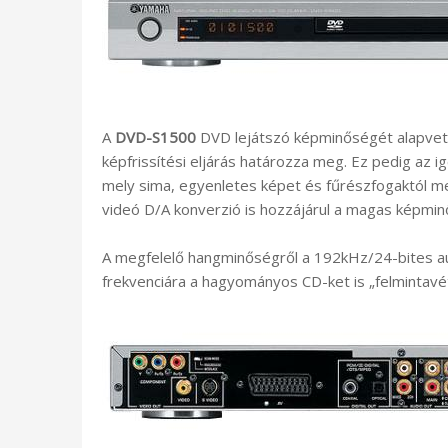
A
DVD-S1500
DVD lejátszó képminőségét alapvet
képfrissítési eljárás határozza meg. Ez pedig az i
mely sima, egyenletes képet és fűrészfogaktól m
videó D/A konverzió is hozzájárul a magas képmi
A megfelelő hangminőségről a 192kHz/24-bites au
frekvenciára a hagyományos CD-ket is „felmintavé