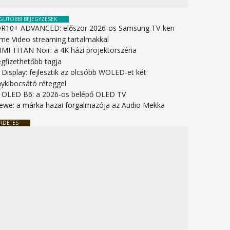
GUTÓBBI BEJEGYZÉSEK
R10+ ADVANCED: először 2026-os Samsung TV-ken
ime Video streaming tartalmakkal
IMI TITAN Noir: a 4K házi projektorszéria
gfizethetőbb tagja
 Display: fejlesztik az olcsóbb WOLED-et két
nykibocsátó réteggel
 OLED B6: a 2026-os belépő OLED TV
ewe: a márka hazai forgalmazója az Audio Mekka
RDETÉS