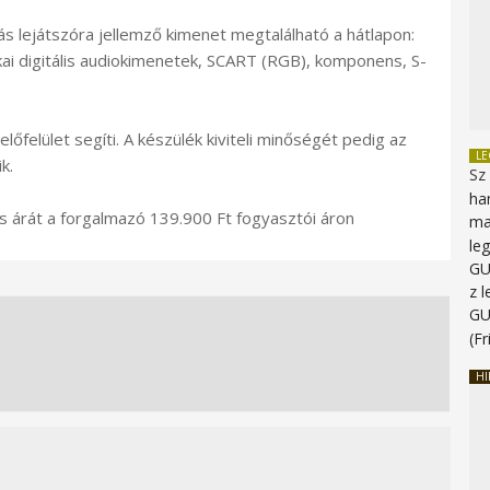
s lejátszóra jellemző kimenet megtalálható a hátlapon:
ikai digitális audiokimenetek, SCART (RGB), komponens, S-
őfelület segíti. A készülék kiviteli minőségét pedig az
L
k.
Sz
ha
s árát a forgalmazó 139.900 Ft fogyasztói áron
ma
le
G
z 
G
(Fr
HI