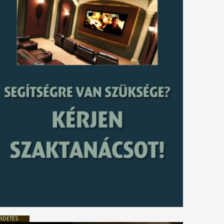
tkező
gyzés
RDETÉS