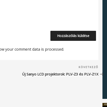
ow your comment data is processed.
Köve
KÖVETKEZŐ
beje
Új Sanyo LCD projektorok: PLV-Z3 és PLV-Z1X
HI