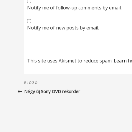
Notify me of follow-up comments by email.
Notify me of new posts by email.
This site uses Akismet to reduce spam.
Learn h
Bejegyzés
Korábbi
ELŐZŐ
navigáció
bejegyzés
Négy új Sony DVD rekorder