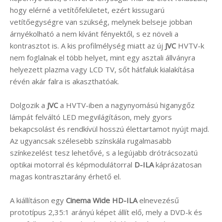
hogy elérné a vetítőfelületet, ezért kissugarú
vetítőegységre van szükség, melynek belseje jobban
árnyékolható a nem kívánt fényektől, s ez növeli a
kontrasztot is. A kis profilmélység miatt az új
JVC
HVTV-k
nem foglalnak el több helyet, mint egy asztali állványra
helyezett plazma vagy LCD TV, sőt hátfaluk kialakítása
révén akár falra is akaszthatóak.
Dolgozik a
JVC
a HVTV-iben a nagynyomású higanygőz
lámpát felváltó LED megvilágításon, mely gyors
bekapcsolást és rendkívül hosszú élettartamot nyújt majd.
Az ugyancsak szélesebb színskála rugalmasabb
színkezelést tesz lehetővé, s a legújabb drótrácsozatú
optikai motorral és képmodulátorral
D-ILA
káprázatosan
magas kontrasztarány érhető el.
A kiállításon egy
Cinema Wide HD-ILA
elnevezésű
prototípus 2,35:1 arányú képet állít elő, mely a DVD-k és