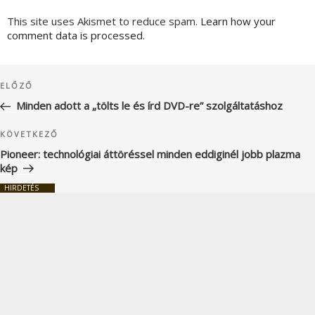
This site uses Akismet to reduce spam.
Learn how your
comment data is processed.
Bejegyzés
Korábbi
ELŐZŐ
navigáció
bejegyzés
Minden adott a „tölts le és írd DVD-re” szolgáltatáshoz
Következő
KÖVETKEZŐ
bejegyzés
Pioneer: technológiai áttöréssel minden eddiginél jobb plazma
kép
HIRDETÉS