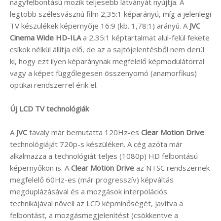
nagyfelbontású mozik teljesebb látványát nyújtja. A
legtöbb szélesvásznú film 2,35:1 képarányú, míg a jelenlegi
TV készülékek képernyője 16:9 (kb. 1,78:1) arányú. A
JVC
Cinema Wide HD-ILA
a 2,35:1 képtartalmat alul-felül fekete
csíkok nélkül állítja elő, de az a sajtójelentésből nem derül
ki, hogy ezt ilyen képaránynak megfelelő képmodulátorral
vagy a képet függőlegesen összenyomó (anamorfikus)
optikai rendszerrel érik el.
Új LCD TV technológiák
A
JVC
tavaly már bemutatta 120Hz-es
Clear Motion Drive
technológiáját 720p-s készüléken. A cég azóta már
alkalmazza a technológiát teljes (1080p) HD felbontású
képernyőkön is. A
Clear Motion Drive
az NTSC rendszernek
megfelelő 60Hz-es (már progresszív) képváltás
megduplázásával és a mozgások interpolációs
technikájával növeli az LCD képminőségét, javítva a
felbontást, a mozgásmegjelenítést (csökkentve a