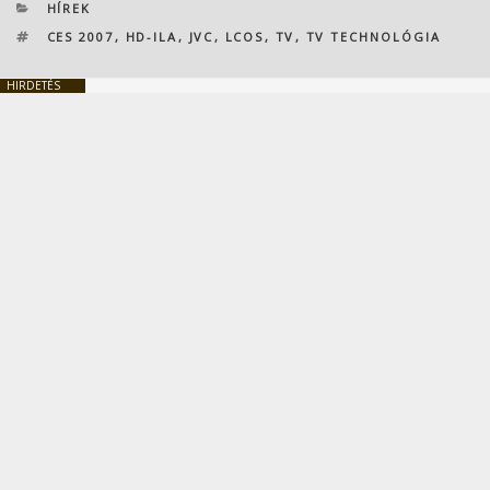
KATEGÓRIÁK
HÍREK
CÍMKÉK
CES 2007
,
HD-ILA
,
JVC
,
LCOS
,
TV
,
TV TECHNOLÓGIA
HIRDETÉS