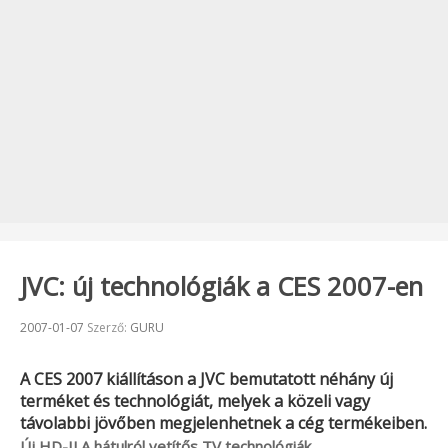
JVC: új technológiák a CES 2007-en
Beküldve:
2007-01-07
Szerző:
GURU
A
CES 2007
kiállításon a
JVC
bemutatott néhány új
terméket és technológiát, melyek a közeli vagy
távolabbi jövőben megjelenhetnek a cég termékeiben.
Új HD-ILA hátulról vetítős TV technológiák