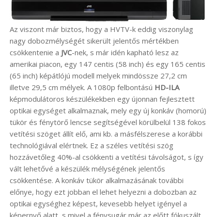
Az viszont már biztos, hogy a HVTV-k eddig viszonylag
nagy dobozmélységét sikerült jelentős mértékben
csökkentenie a
JVC
-nek, s már idén kapható lesz az
amerikai piacon, egy 147 centis (58 inch) és egy 165 centis
(65 inch) képátlójú modell melyek mindössze 27,2 cm
illetve 29,5 cm mélyek. A 1080p felbontású
HD-ILA
képmodulátoros készülékekben egy újonnan fejlesztett
optikai egységet alkalmaznak, mely egy új konkáv (homorú)
tükör és fénytörő lencse segítségével körülbelül 138 fokos
vetítési szöget állít elő, ami kb. a másfélszerese a korábbi
technológiával elértnek. Ez a széles vetítési szög
hozzávetőleg 40%-al csökkenti a vetítési távolságot, s így
vált lehetővé a készülék mélységének jelentős
csökkentése. A konkáv tükör alkalmazásának további
előnye, hogy ezt jobban el lehet helyezni a dobozban az
optikai egységhez képest, kevesebb helyet igényel a
képernyő alatt, s mivel a fénysugár már az előtt fókuszált,