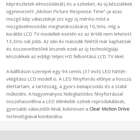
képrészletek elmosódását) és a színeket. Az új készülékek
úgynevezett „Motion Picture Response Time”-ja azaz
mozgó kép válaszideje (ez egy új mérési mód a
mozgáselmosódás meghatározására) 10,5ms, míg a
korábbi LCD TV modellek esetén ez az érték nem lehetett
13,3ms-nál jobb. Az idei év második felétől már kaphatóak
és összevethetőek lesznek ezek az új technológiájú
készülékek az eddigi teljes HD felbontású LCD TV-kkel.
A kiállításon szerepel egy 94 centis (37 inch) LED háttér-
világítású LCD modell is. A LED fényforrás előnye a hosszú
élettartam, a tartósság, a gyors bekapcsolás és a stabil
működés. A hagyományos hidegkatódos fényforrással
összehasonlítva a LED élénkebb színek reprodukálását,
gyorsabb válaszidőt kínál, különösen a
Clear Motion Drive
technológiával kombinálva.