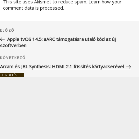
This site uses Akismet to reduce spam.
Learn how your
comment data is processed.
Bejegyzés
Korábbi
ELŐZŐ
navigáció
bejegyzés
Apple tvOS 14.5: aARC támogatásra utaló kód az új
szoftverben
Következő
KÖVETKEZŐ
bejegyzés
Arcam és JBL Synthesis: HDMI 2.1 frissítés kártyacserével
HIRDETÉS