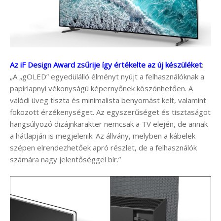
Az iF Design Award zsűrije így értékelte az új készüléket
:
„A „gOLED” egyedülálló élményt nyújt a felhasználóknak a
papírlapnyi vékonyságú képernyőnek köszönhetően. A
valódi üveg tiszta és minimalista benyomást kelt, valamint
fokozott érzékenységet. Az egyszerűséget és tisztaságot
hangsúlyozó dizájnkarakter nemcsak a TV elején, de annak
a hátlapján is megjelenik. Az állvány, melyben a kábelek
szépen elrendezhetőek apró részlet, de a felhasználók
számára nagy jelentőséggel bír.”