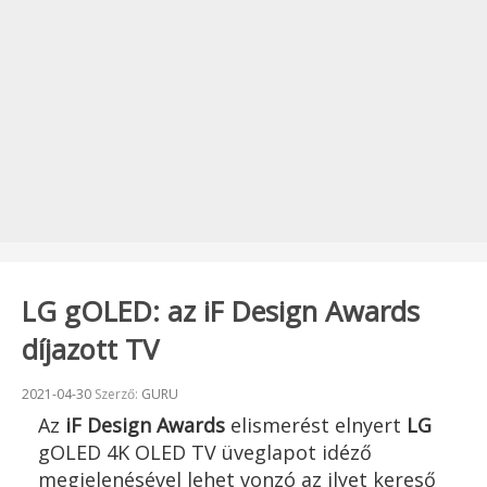
LG gOLED: az iF Design Awards
díjazott TV
Beküldve:
2021-04-30
Szerző:
GURU
Az
iF Design Awards
elismerést elnyert
LG
gOLED 4K OLED TV üveglapot idéző
megjelenésével lehet vonzó az ilyet kereső