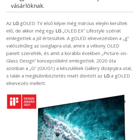
vásárlóknak.
Az
LG
gOLED TV első képei még március elején kerültek
elő, de akkor még egy
LG
„OLED.EX” Lifestyle szériát
emlegettek a jól értesültek. A gOLED elnevezésben a „g”
valószínűleg az üveglapra utal, amire a vékony OLED
panelt szerelték, és amit a korábbi években „Picture-on-
Glass Design” koncepcióként emlegettek. 2020 óta
azonban a „G” (GX/G1) a készülékek Gallery dizájnjára utal,
s talán a megkülönböztetés miatt döntött az
LG
a gOLED
elnevezés mellett.