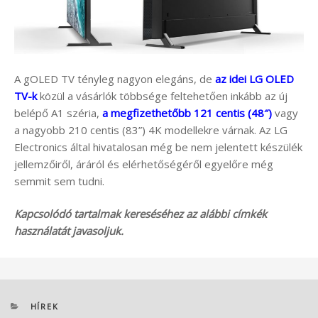
A gOLED TV tényleg nagyon elegáns, de
az idei LG OLED
TV-k
közül a vásárlók többsége feltehetően inkább az új
belépő A1 széria,
a megfizethetőbb 121 centis (48″)
vagy
a nagyobb 210 centis (83”) 4K modellekre várnak. Az LG
Electronics által hivatalosan még be nem jelentett készülék
jellemzőiről, áráról és elérhetőségéről egyelőre még
semmit sem tudni.
Kapcsolódó tartalmak kereséséhez az alábbi címkék
használatát javasoljuk.
KATEGÓRIÁK
HÍREK