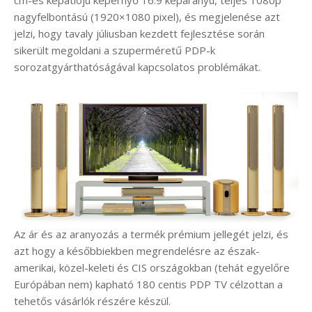
cm-es képátlójú képernyő 16:9 képarányú, teljes 1080p
nagyfelbontású (1920×1080 pixel), és megjelenése azt
jelzi, hogy tavaly júliusban kezdett fejlesztése során
sikerült megoldani a szuperméretű PDP-k
sorozatgyárthatóságával kapcsolatos problémákat.
Az ár és az aranyozás a termék prémium jellegét jelzi, és
azt hogy a későbbiekben megrendelésre az észak-
amerikai, közel-keleti és CIS országokban (tehát egyelőre
Európában nem) kapható 180 centis PDP TV célzottan a
tehetős vásárlók részére készül.