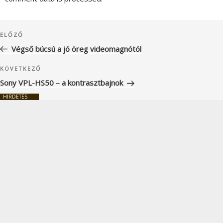
Bejegyzés
Korábbi
ELŐZŐ
navigáció
bejegyzés
Végső búcsú a jó öreg videomagnótól
Következő
KÖVETKEZŐ
bejegyzés
Sony VPL-HS50 – a kontrasztbajnok
HIRDETÉS