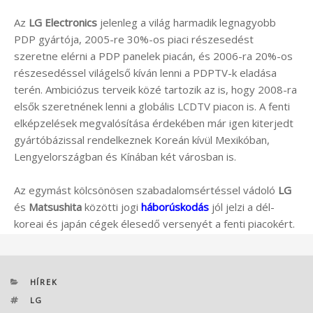
Az
LG Electronics
jelenleg a világ harmadik legnagyobb
PDP gyártója, 2005-re 30%-os piaci részesedést
szeretne elérni a PDP panelek piacán, és 2006-ra 20%-os
részesedéssel világelső kíván lenni a PDPTV-k eladása
terén. Ambiciózus terveik közé tartozik az is, hogy 2008-ra
elsők szeretnének lenni a globális LCDTV piacon is. A fenti
elképzelések megvalósítása érdekében már igen kiterjedt
gyártóbázissal rendelkeznek Koreán kívül Mexikóban,
Lengyelországban és Kínában két városban is.
Az egymást kölcsönösen szabadalomsértéssel vádoló
LG
és
Matsushita
közötti jogi
háborúskodás
jól jelzi a dél-
koreai és japán cégek élesedő versenyét a fenti piacokért.
KATEGÓRIÁK
HÍREK
CÍMKÉK
LG