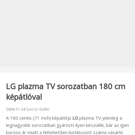
LG plazma TV sorozatban 180 cm
képátlóval
Beküldve:
2004-11-24
Szerző:
GURU
A 180 centis (71 Inch) képátlójú
LG
plazma TV jelenleg a
legnagyobb sorozatban gyártott ilyen készülék, bár az igen
borsos ár miatt a feltehetően korlátozott számú vásárló