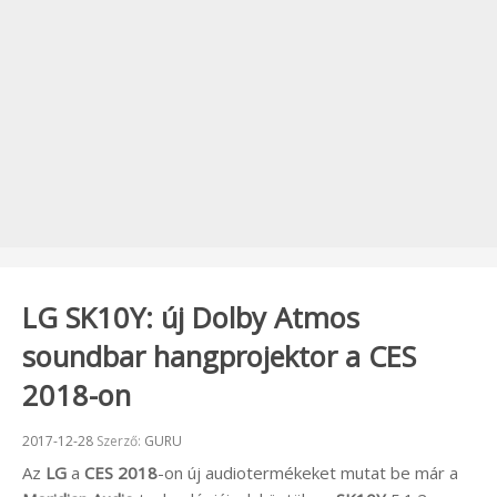
LG SK10Y: új Dolby Atmos
soundbar hangprojektor a CES
2018-on
Beküldve:
2017-12-28
Szerző:
GURU
Az
LG
a
CES 2018
-on új audiotermékeket mutat be már a