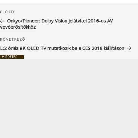
Bejegyzés
Korábbi
ELŐZŐ
navigáció
bejegyzés
Onkyo/Pioneer: Dolby Vision jelátvitel 2016-os AV
vevőerősítőkhöz
Következő
KÖVETKEZŐ
bejegyzés
LG: óriás 8K OLED TV mutatkozik be a CES 2018 kiállításon
HIRDETÉS