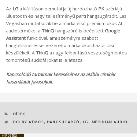
Az
LG
a kiállításon bemutatja új hordozható
PK
szériájú
Bluetooth és nagy teljesítményű parti hangsugárzóit. Las
Vegasban mutatkozik be a márka első prémium okos AI
audioterméke, a
ThinQ
hangszóró is beépített
Google
Assistant
funkcióval, ami személyre szabott
hangfelismeréssel vezéreli a márka okos háztartási
készülékeit. A
ThinQ
a nagy felbontású veszteségmentes
tömörítésű audiofájlokat is lejátssza.
Kapcsolódó tartalmak kereséséhez az alábbi címkék
használatát javasoljuk.
KATEGÓRIÁK
HÍREK
CÍMKÉK
DOLBY ATMOS
,
HANGSUGÁRZÓ
,
LG
,
MERIDIAN AUDIO
HIRDETÉS