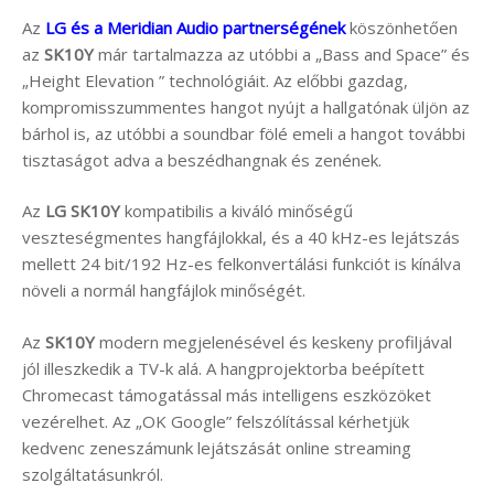
Az
LG és a Meridian Audio partnerségének
köszönhetően
az
SK10Y
már tartalmazza az utóbbi a „Bass and Space” és
„Height Elevation ” technológiáit. Az előbbi gazdag,
kompromisszummentes hangot nyújt a hallgatónak üljön az
bárhol is, az utóbbi a soundbar fölé emeli a hangot további
tisztaságot adva a beszédhangnak és zenének.
Az
LG SK10Y
kompatibilis a kiváló minőségű
veszteségmentes hangfájlokkal, és a 40 kHz-es lejátszás
mellett 24 bit/192 Hz-es felkonvertálási funkciót is kínálva
növeli a normál hangfájlok minőségét.
Az
SK10Y
modern megjelenésével és keskeny profiljával
jól illeszkedik a TV-k alá. A hangprojektorba beépített
Chromecast támogatással más intelligens eszközöket
vezérelhet. Az „OK Google” felszólítással kérhetjük
kedvenc zeneszámunk lejátszását online streaming
szolgáltatásunkról.