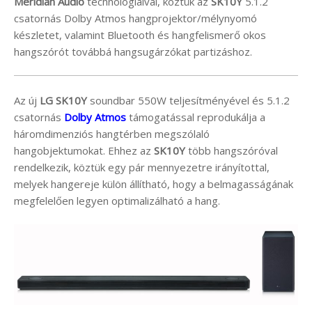
Meridian Audio
technológiáival, köztük az
SK10Y
5.1.2
csatornás Dolby Atmos hangprojektor/mélynyomó
készletet, valamint Bluetooth és hangfelismerő okos
hangszórót továbbá hangsugárzókat partizáshoz.
Az új
LG
SK10Y
soundbar 550W teljesítményével és 5.1.2
csatornás
Dolby Atmos
támogatással reprodukálja a
háromdimenziós hangtérben megszólaló
hangobjektumokat. Ehhez az
SK10Y
több hangszóróval
rendelkezik, köztük egy pár mennyezetre irányítottal,
melyek hangereje külön állítható, hogy a belmagasságának
megfelelően legyen optimalizálható a hang.