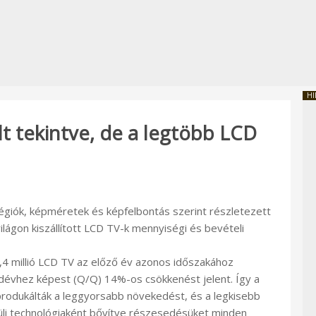
HI
t tekintve, de a legtöbb LCD
égiók, képméretek és képfelbontás szerint részletezett
lágon kiszállított LCD TV-k mennyiségi és bevételi
7,4 millió LCD TV az előző év azonos időszakához
évhez képest (Q/Q) 14%-os csökkenést jelent. Így a
produkálták a leggyorsabb növekedést, és a legkisebb
üli technológiaként bővítve részesedésüket minden