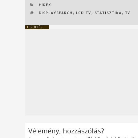
KATEGÓRIÁK
HÍREK
CÍMKÉK
DISPLAYSEARCH
,
LCD TV
,
STATISZTIKA
,
TV
HIRDETÉS
Vélemény, hozzászólás?