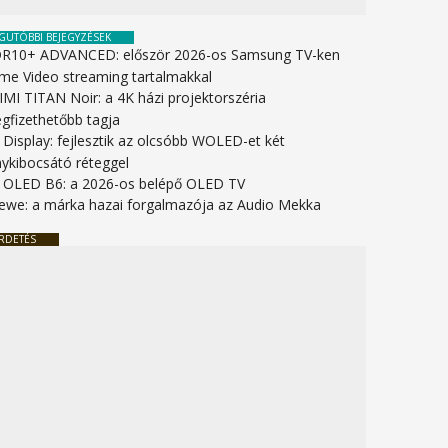
GUTÓBBI BEJEGYZÉSEK
R10+ ADVANCED: először 2026-os Samsung TV-ken
ime Video streaming tartalmakkal
IMI TITAN Noir: a 4K házi projektorszéria
gfizethetőbb tagja
 Display: fejlesztik az olcsóbb WOLED-et két
nykibocsátó réteggel
 OLED B6: a 2026-os belépő OLED TV
ewe: a márka hazai forgalmazója az Audio Mekka
RDETÉS