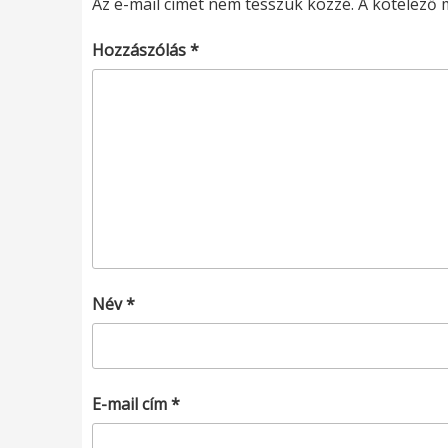
Az e-mail címet nem tesszük közzé.
A kötelező
Hozzászólás
*
Név
*
E-mail cím
*