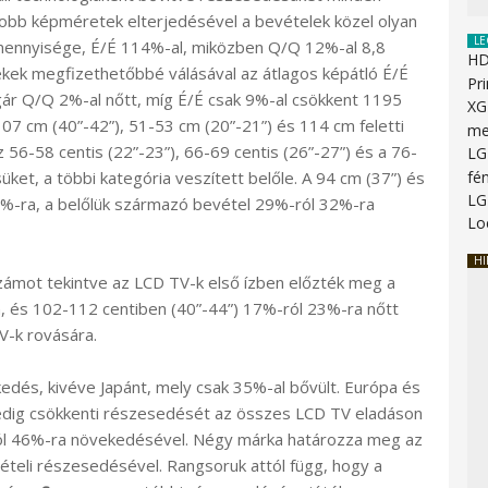
yobb képméretek elterjedésével a bevételek közel olyan
LE
k mennyisége, É/É 114%-al, miközben Q/Q 12%-al 8,8
HD
lékek megfizethetőbbé válásával az átlagos képátló É/É
Pr
agár Q/Q 2%-al nőtt, míg É/É csak 9%-al csökkent 1195
XG
-107 cm (40”-42”), 51-53 cm (20”-21”) és 114 cm feletti
me
 56-58 centis (22”-23”), 66-69 centis (26”-27”) és a 76-
LG
ket, a többi kategória veszített belőle. A 94 cm (37”) és
fé
LG
4%-ra, a belőlük származó bevétel 29%-ról 32%-ra
Lo
HI
ámot tekintve az LCD TV-k első ízben előzték meg a
, és 102-112 centiben (40”-44”) 17%-ról 23%-ra nőtt
V-k rovására.
dés, kivéve Japánt, mely csak 35%-al bővült. Európa és
pedig csökkenti részesedését az összes LCD TV eladáson
-ról 46%-ra növekedésével. Négy márka határozza meg az
eli részesedésével. Rangsoruk attól függ, hogy a