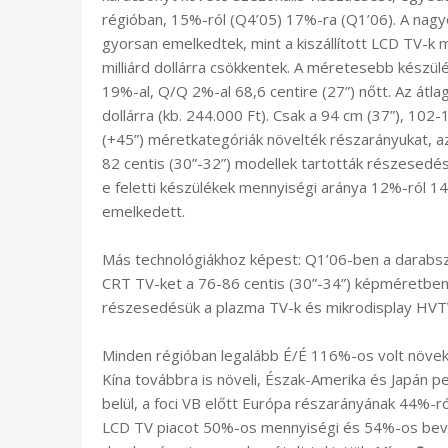
régióban, 15%-ról (Q4’05) 17%-ra (Q1’06). A nag
gyorsan emelkedtek, mint a kiszállított LCD TV-
milliárd dollárra csökkentek. A méretesebb készü
19%-al, Q/Q 2%-al 68,6 centire (27”) nőtt. Az átl
dollárra (kb. 244.000 Ft). Csak a 94 cm (37”), 102
(+45”) méretkategóriák növelték részarányukat, az
82 centis (30”-32”) modellek tartották részesedésü
e feletti készülékek mennyiségi aránya 12%-ról 1
emelkedett.
Más technológiákhoz képest: Q1’06-ben a darabsz
CRT TV-ket a 76-86 centis (30”-34”) képméretben
részesedésük a plazma TV-k és mikrodisplay HVT
Minden régióban legalább É/É 116%-os volt növeke
Kína továbbra is növeli, Észak-Amerika és Japán 
belül, a foci VB előtt Európa részarányának 44%
LCD TV piacot 50%-os mennyiségi és 54%-os bevét