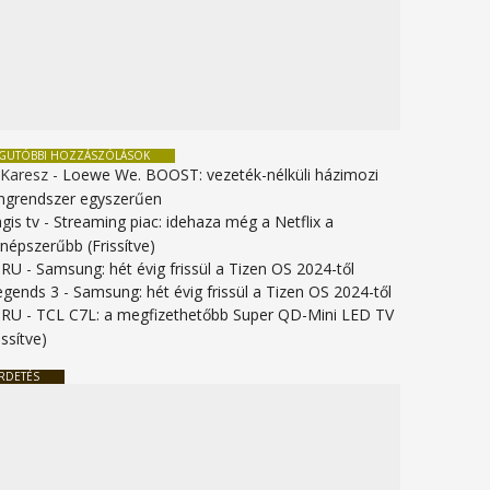
EGUTÓBBI HOZZÁSZÓLÁSOK
 Karesz
-
Loewe We. BOOST: vezeték-nélküli házimozi
ngrendszer egyszerűen
gis tv
-
Streaming piac: idehaza még a Netflix a
gnépszerűbb (Frissítve)
URU
-
Samsung: hét évig frissül a Tizen OS 2024-től
legends 3
-
Samsung: hét évig frissül a Tizen OS 2024-től
URU
-
TCL C7L: a megfizethetőbb Super QD-Mini LED TV
issítve)
RDETÉS