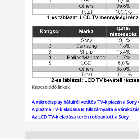
Kapcsolódó linkek:
A mikrodisplay hátulról vetítős TV-k piacán a Sony
A plazma TV-k eladása is túlszárnyalta a várakozá
Az LCD TV-k eladása terén robbantott a Sony