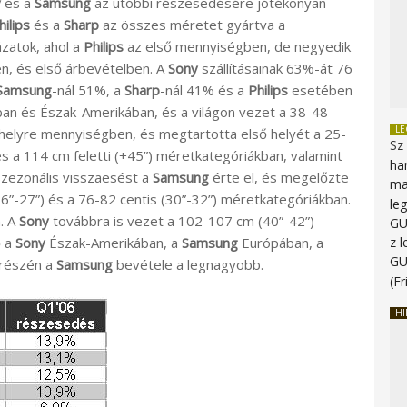
y
és a
Samsung
az utóbbi részesedésére jótékonyan
hilips
és a
Sharp
az összes méretet gyártva a
ázatok, ahol a
Philips
az első mennyiségben, de negyedik
, és első árbevételben. A
Sony
szállításainak 63%-át 76
Samsung
-nál 51%, a
Sharp
-nál 41% és a
Philips
esetében
n és Észak-Amerikában, és a világon vezet a 38-48
L
2. helyre mennyiségben, és megtartotta első helyét a 25-
Sz
és a 114 cm feletti (+45”) méretkategóriákban, valamint
ha
szezonális visszaesést a
Samsung
érte el, és megelőzte
ma
(26”-27”) és a 76-82 centis (30”-32”) méretkategóriákban.
le
. A
Sony
továbbra is vezet a 102-107 cm (40”-42”)
G
ő a
Sony
Észak-Amerikában, a
Samsung
Európában, a
z 
G
 részén a
Samsung
bevétele a legnagyobb.
(Fr
HI