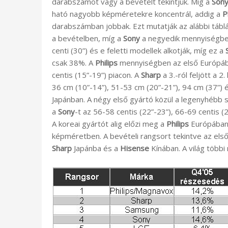
darabszámot vagy a bevételt tekintjük. Míg a
Son
ható nagyobb képméretekre koncentrál, addig a
P
darabszámban jobbak. Ezt mutatják az alábbi tábl
a bevételben, míg a
Sony
a negyedik mennyiségben
centi (30”) és e feletti modellek alkotják, míg ez a
csak 38%. A
Philips
mennyiségben az első Európába
centis (15”-19”) piacon. A
Sharp
a 3.-ról feljött a 
36 cm (10”-14”), 51-53 cm (20”-21”), 94 cm (37”) 
Japánban. A négy első gyártó közül a legenyhébb 
a
Sony
-t az 56-58 centis (22”-23”), 66-69 centis 
A koreai gyártót alig előzi meg a
Philips
Európában
képméretben. A bevételi rangsort tekintve az els
Sharp
Japánba és a
Hisense
Kínában. A világ többi