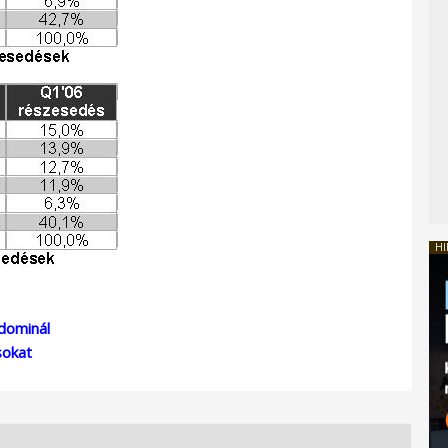
HI
 dominál
sokat