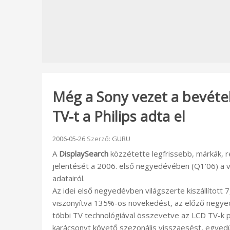
Még a Sony vezet a bevétel
TV-t a Philips adta el
Beküldve:
2006-05-26
Szerző:
GURU
A
DisplaySearch
közzétette legfrissebb, márkák, r
jelentését a 2006. első negyedévében (Q1’06) a vi
adatairól.
Az idei első negyedévben világszerte kiszállított 
viszonyítva 135%-os növekedést, az előző negyed
többi TV technológiával összevetve az LCD TV-k 
karácsonyt követő szezonális visszaesést, egyed