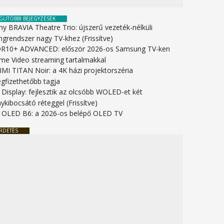
GUTÓBBI BEJEGYZÉSEK
ny BRAVIA Theatre Trio: újszerű vezeték-nélküli
ngrendszer nagy TV-khez (Frissítve)
R10+ ADVANCED: először 2026-os Samsung TV-ken
ime Video streaming tartalmakkal
IMI TITAN Noir: a 4K házi projektorszéria
gfizethetőbb tagja
 Display: fejlesztik az olcsóbb WOLED-et két
ykibocsátó réteggel (Frissítve)
 OLED B6: a 2026-os belépő OLED TV
RDETÉS