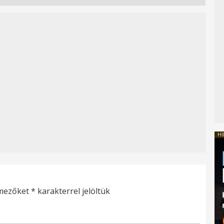
HI
 mezőket
*
karakterrel jelöltük