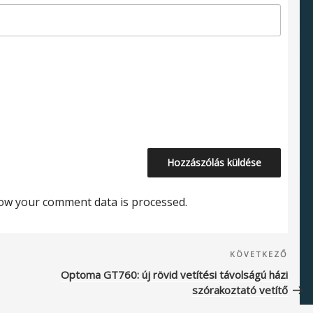
ow your comment data is processed.
Köve
KÖVETKEZŐ
beje
Optoma GT760: új rövid vetítési távolságú házi
szórakoztató vetítő