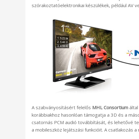
szórakoztatóelektronikai készülékek, például AV 
A szabványosításért felelős
MHL Consortium
által
korábbiakhoz hasonlóan támogatja a 3D és a más
csatornás PCM audió továbbítását, és lehetővé tes
a mobileszköz lejátszási funkcióit. A csatlakozás a