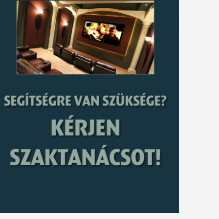
tkező
gyzés