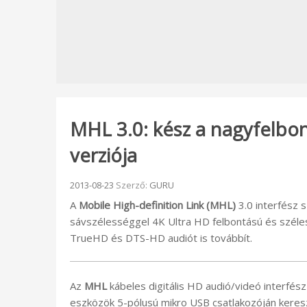
MHL 3.0: kész a nagyfelbon
verziója
Beküldve:
2013-08-23
Szerző:
GURU
A
Mobile High-definition Link (MHL)
3.0 interfész 
sávszélességgel 4K Ultra HD felbontású és széles
TrueHD és DTS-HD audiót is továbbít.
Az
MHL
kábeles digitális HD audió/videó interfés
eszközök 5-pólusú mikro USB csatlakozóján keres