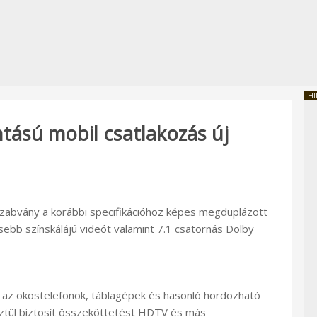
HI
tású mobil csatlakozás új
szabvány a korábbi specifikációhoz képes megduplázott
ebb színskálájú videót valamint 7.1 csatornás Dolby
z az okostelefonok, táblagépek és hasonló hordozható
ztül biztosít összeköttetést HDTV és más