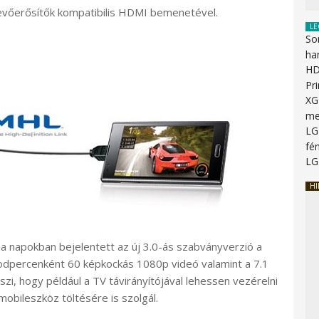
vevőerősítők kompatibilis HDMI bemenetével.
LE
So
ha
HD
Pr
XG
me
LG
fén
LG
HI
 a napokban bejelentett az új 3.0-ás szabványverzió a
odpercenként 60 képkockás 1080p videó valamint a 7.1
zi, hogy például a TV távirányítójával lehessen vezérelni
 mobileszköz töltésére is szolgál.