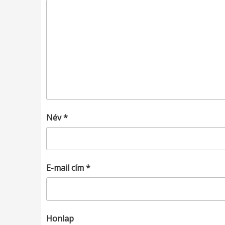
Név
*
E-mail cím
*
Honlap