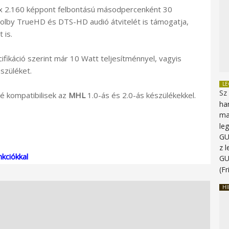
40 x 2.160 képpont felbontású másodpercenként 30
Dolby TrueHD és DTS-HD audió átvitelét is támogatja,
 is.
fikáció szerint már 10 Watt teljesítménnyel, vagyis
szüléket.
L
Sz
é kompatibilisek az
MHL
1.0-ás és 2.0-ás készülékekkel.
ha
ma
le
G
z 
kciókkal
G
(Fr
HI