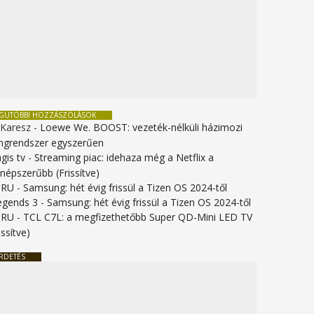
EGUTÓBBI HOZZÁSZÓLÁSOK
 Karesz
-
Loewe We. BOOST: vezeték-nélküli házimozi
ngrendszer egyszerűen
gis tv
-
Streaming piac: idehaza még a Netflix a
gnépszerűbb (Frissítve)
URU
-
Samsung: hét évig frissül a Tizen OS 2024-től
legends 3
-
Samsung: hét évig frissül a Tizen OS 2024-től
URU
-
TCL C7L: a megfizethetőbb Super QD-Mini LED TV
issítve)
RDETÉS