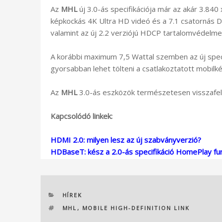
Az
MHL
új 3.0-ás specifikációja már az akár 3.8
képkockás 4K Ultra HD videó és a 7.1 csatornás 
valamint az új 2.2 verziójú HDCP tartalomvédelmet
A korábbi maximum 7,5 Wattal szemben az új speci
gyorsabban lehet tölteni a csatlakoztatott mobilké
Az
MHL
3.0-ás eszközök természetesen visszafel
Kapcsolódó linkek:
HDMI 2.0: milyen lesz az új szabványverzió?
HDBaseT: kész a 2.0-ás specifikáció HomePlay fun
KATEGÓRIÁK
HÍREK
CÍMKÉK
MHL
,
MOBILE HIGH-DEFINITION LINK