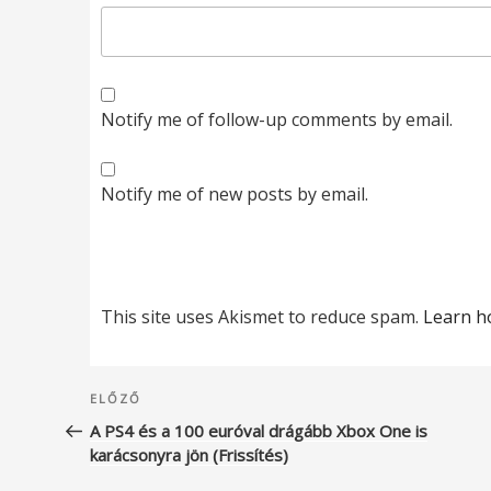
Notify me of follow-up comments by email.
Notify me of new posts by email.
This site uses Akismet to reduce spam.
Learn h
Bejegyzés
Korábbi
ELŐZŐ
navigáció
bejegyzés
A PS4 és a 100 euróval drágább Xbox One is
karácsonyra jön (Frissítés)