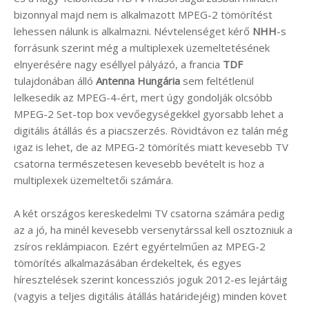
bizonnyal majd nem is alkalmazott MPEG-2 tömörítést
lehessen nálunk is alkalmazni. Névtelenséget kérő
NHH
-s
forrásunk szerint még a multiplexek üzemeltetésének
elnyerésére nagy eséllyel pályázó, a francia
TDF
tulajdonában álló
Antenna Hungária
sem feltétlenül
lelkesedik az MPEG-4-ért, mert úgy gondolják olcsóbb
MPEG-2 Set-top box vevőegységekkel gyorsabb lehet a
digitális átállás és a piacszerzés. Rövidtávon ez talán még
igaz is lehet, de az MPEG-2 tömörítés miatt kevesebb TV
csatorna természetesen kevesebb bevételt is hoz a
multiplexek üzemeltetői számára.
A két országos kereskedelmi TV csatorna számára pedig
az a jó, ha minél kevesebb versenytárssal kell osztozniuk a
zsíros reklámpiacon. Ezért egyértelműen az MPEG-2
tömörítés alkalmazásában érdekeltek, és egyes
híresztelések szerint koncessziós joguk 2012-es lejártáig
(vagyis a teljes digitális átállás határidejéig) minden követ