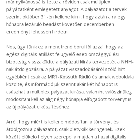
már nyilvánossá is tette a röviden csak multiplex
pályázatként emlegetett anyagot. A pályázatot a tervek
szerint október 31-én kellene kiírni, hogy aztán a rá egy
hónapra lezáruló beadást követően decemberben
eredményt lehessen hirdetni.
Nos, úgy tűnik ez a menetrend borul föl azzal, hogy az
egész digitális átállást felügyelő eseti országgyűlési
bizottság visszaküldte a pályázati kiírás tervezetét a
NHH
-
nak átdolgozásra. A pályázat visszadobásáról szóló hírt
egyébként csak az
MR1-Kossuth Rádió
és annak weboldala
közölte, és információjuk szerint akár két hónapot is
csúszhat a multiplex pályázat kiírása, valamint valószínűleg
módosítani kell az alig négy hónapja elfogadott törvényt is
az új pályázat elkészítéséhez.
Arról, hogy miért is kellene módosítani a törvényt és
átdolgozni a pályázatot, csak pletykák keringenek. Ezek
között előkelő helyen szerepel a majdan a hazai digitális