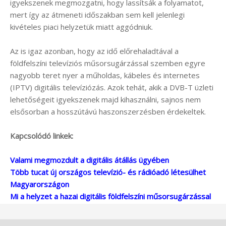
igyekszenek megmozgatni, hogy lassítsák a folyamatot,
mert így az átmeneti időszakban sem kell jelenlegi
kivételes piaci helyzetük miatt aggódniuk.
Az is igaz azonban, hogy az idő előrehaladtával a
földfelszíni televíziós műsorsugárzással szemben egyre
nagyobb teret nyer a műholdas, kábeles és internetes
(IPTV) digitális televíziózás. Azok tehát, akik a DVB-T üzleti
lehetőségeit igyekszenek majd kihasználni, sajnos nem
elsősorban a hosszútávú haszonszerzésben érdekeltek.
Kapcsolódó linkek:
Valami megmozdult a digitális átállás ügyében
Több tucat új országos televízió- és rádióadó létesülhet
Magyarországon
Mi a helyzet a hazai digitális földfelszíni műsorsugárzással