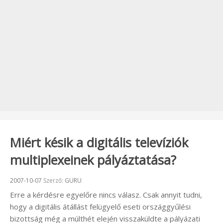
Miért késik a digitális televíziók
multiplexeinek pályáztatása?
Beküldve:
2007-10-07
Szerző:
GURU
Erre a kérdésre egyelőre nincs válasz. Csak annyit tudni,
hogy a digitális átállást felügyelő eseti országgyűlési
bizottság még a múlthét elején visszaküldte a pályázati