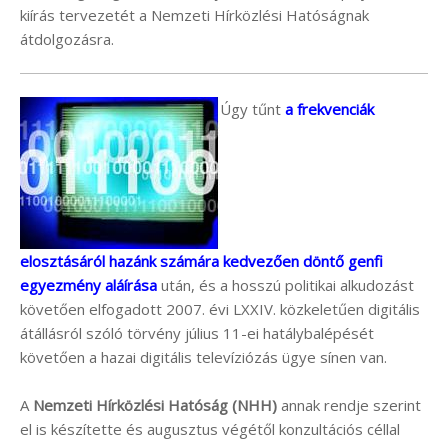
kiírás tervezetét a Nemzeti Hírközlési Hatóságnak
átdolgozásra.
Úgy tűnt
a frekvenciák
elosztásáról hazánk számára kedvezően döntő genfi
egyezmény aláírása
után, és a hosszú politikai alkudozást
követően elfogadott 2007. évi LXXIV. közkeletűen digitális
átállásról szóló törvény július 11-ei hatálybalépését
követően a hazai digitális televíziózás ügye sínen van.
A
Nemzeti Hírközlési Hatóság (NHH)
annak rendje szerint
el is készítette és augusztus végétől konzultációs céllal