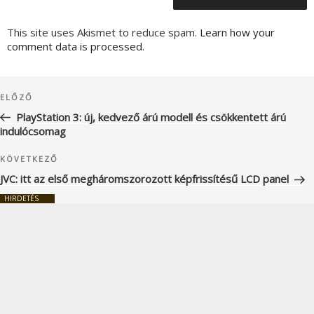
This site uses Akismet to reduce spam.
Learn how your
comment data is processed.
Bejegyzés
Korábbi
ELŐZŐ
navigáció
bejegyzés
PlayStation 3: új, kedvező árú modell és csökkentett árú
indulócsomag
Következő
KÖVETKEZŐ
bejegyzés
JVC: itt az első megháromszorozott képfrissítésű LCD panel
HIRDETÉS