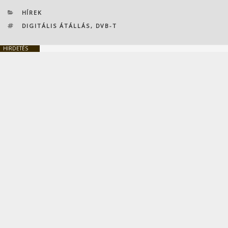
KATEGÓRIÁK
HÍREK
CÍMKÉK
DIGITÁLIS ÁTÁLLÁS
,
DVB-T
HIRDETÉS