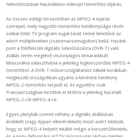
televíziózásban használatos videojel tömörítési eljárás.
Az összes eddigi tervezetben az MPEG-4 eljárás
szerepel, mely nagyobb tömörítési hatékonysága révén
sokkal több TV program sugárzását tenné lehetővé az
adott multiplexeken (csatornacsomagokon) belül. Hazánk
pont a földfelszíni digitális televíziózásra (DVB-T) való
átállás terén meglévő viszonylagos lemaradását
kihasználva választhatná a jelenleg legkorszerűbb MPEG-4
tömörítést. A DVB-T műsorszolgáltatást nálunk korábban
megkezdő országokban ugyanis a kevésbé hatékony
MPEG-2 tömörítés terjedt el, és egyelőre csak
Franciaországban kezdtek el áttérni a jelenleg használt
MPEG-2-ről MPEG-4-re.
Egyes pletykák szerint néhány a digitális átállásban
érdekelt (vagy éppen ellenérdekelt) most azért lobbizik,
hogy az MPEG-4 helyett inkább mégis a korszerűtlenebb,
és a nagy-felbontású HDTV műsorsugárzásban minden