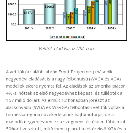
Vetítők eladása az USA-ban.
A vetítők (az alábbi ábrán Front Projectors) második
negyedévi eladását is a nagy felbontású (WXGA és XGA)
modellek sikere nyomta fel. Az eladások az amerikai piacon
4%-al nőttek az első negyedévhez képest, és túllépték a
157 millió dollárt. Az elmúlt 12 hónapban jórészt az
alacsonyabb (SVGA és WSVGA) felbontású vetítők voltak a
termékkategória növekedésének hajtómotorjai, de a
második negyedévben ez a szegmens értékben több mint
50%-ot veszített, miközben a piacot a feltörekvő XGA és a