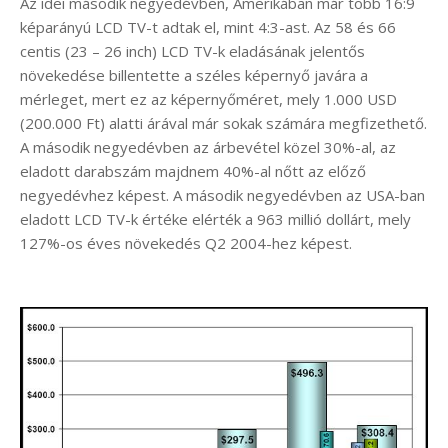
Az idei második negyedévben, Amerikában már több 16:9
képarányú LCD TV-t adtak el, mint 4:3-ast. Az 58 és 66
centis (23 – 26 inch) LCD TV-k eladásának jelentős
növekedése billentette a széles képernyő javára a
mérleget, mert ez az képernyőméret, mely 1.000 USD
(200.000 Ft) alatti árával már sokak számára megfizethető.
A második negyedévben az árbevétel közel 30%-al, az
eladott darabszám majdnem 40%-al nőtt az előző
negyedévhez képest. A második negyedévben az USA-ban
eladott LCD TV-k értéke elérték a 963 millió dollárt, mely
127%-os éves növekedés Q2 2004-hez képest.