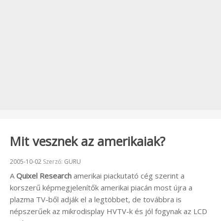
Mit vesznek az amerikaiak?
Beküldve:
2005-10-02
Szerző:
GURU
A
Quixel Research
amerikai piackutató cég szerint a
korszerű képmegjelenítők amerikai piacán most újra a
plazma TV-ből adják el a legtöbbet, de továbbra is
népszerűek az mikrodisplay HVTV-k és jól fogynak az LCD