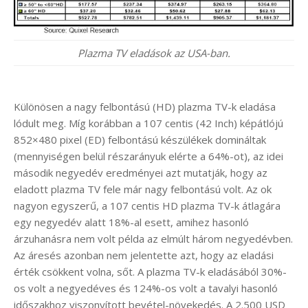
Plazma TV eladások az USA-ban.
Különösen a nagy felbontású (HD) plazma TV-k eladása
lódult meg. Míg korábban a 107 centis (42 Inch) képátlójú
852×480 pixel (ED) felbontású készülékek domináltak
(mennyiségen belül részarányuk elérte a 64%-ot), az idei
második negyedév eredményei azt mutatják, hogy az
eladott plazma TV fele már nagy felbontású volt. Az ok
nagyon egyszerű, a 107 centis HD plazma TV-k átlagára
egy negyedév alatt 18%-al esett, amihez hasonló
árzuhanásra nem volt példa az elmúlt három negyedévben.
Az áresés azonban nem jelentette azt, hogy az eladási
érték csökkent volna, sőt. A plazma TV-k eladásából 30%-
os volt a negyedéves és 124%-os volt a tavalyi hasonló
időszakhoz viszonyított bevétel-növekedés. A 2.500 USD