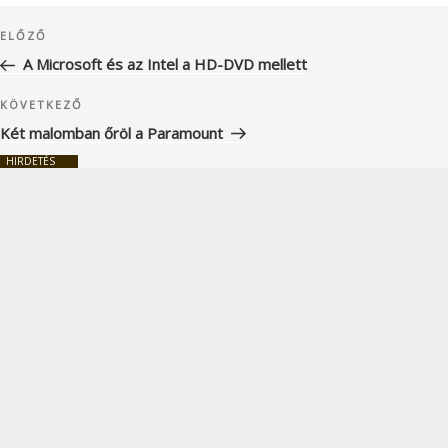
Bejegyzés
Korábbi
ELŐZŐ
navigáció
bejegyzés
A Microsoft és az Intel a HD-DVD mellett
Következő
KÖVETKEZŐ
bejegyzés
Két malomban őröl a Paramount
HIRDETÉS