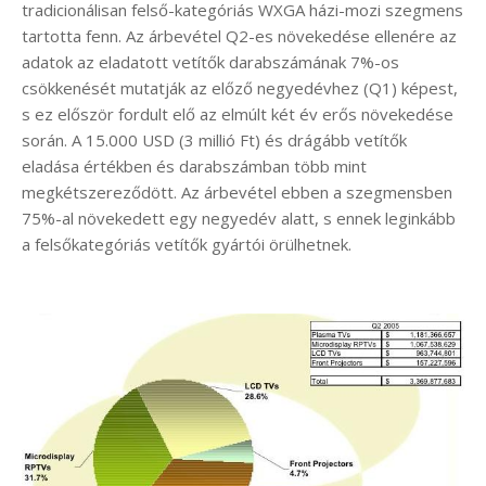
tradicionálisan felső-kategóriás WXGA házi-mozi szegmens
tartotta fenn. Az árbevétel Q2-es növekedése ellenére az
adatok az eladatott vetítők darabszámának 7%-os
csökkenését mutatják az előző negyedévhez (Q1) képest,
s ez először fordult elő az elmúlt két év erős növekedése
során. A 15.000 USD (3 millió Ft) és drágább vetítők
eladása értékben és darabszámban több mint
megkétszereződött. Az árbevétel ebben a szegmensben
75%-al növekedett egy negyedév alatt, s ennek leginkább
a felsőkategóriás vetítők gyártói örülhetnek.