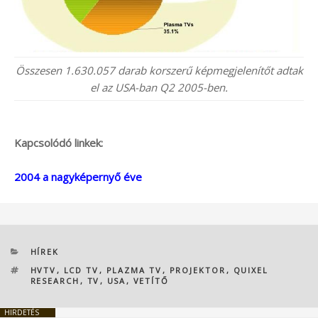
Összesen 1.630.057 darab korszerű képmegjelenítőt adtak
el az USA-ban Q2 2005-ben.
Kapcsolódó linkek:
2004 a nagyképernyő éve
KATEGÓRIÁK
HÍREK
CÍMKÉK
HVTV
,
LCD TV
,
PLAZMA TV
,
PROJEKTOR
,
QUIXEL
RESEARCH
,
TV
,
USA
,
VETÍTŐ
HIRDETÉS