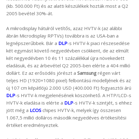
(kb. 500.000 Ft) és az alatti készülékek hozták most a Q2
2005 bevétel 30%-át.
A mikrodisplay hátulról vetítős, azaz HVTV-k (az alábbi
ábrán Microdisplay RPTVs) továbbra is az USA-ban a
legnépszerűbbek. Bár a
DLP
-s HVTV-k piaci részesedése
két egymást követő negyedévben csökkent, de az elmúlt
két negyedévben 10 és 11 százalékkal újra növekedett
eladásuk, és az árbevétel Q2 2005-ben elérte a 404 millió
dollárt. Ez az erősödés jórészt a
Samsung
régen várt
teljes HD (1920×1080 pixel) felbontású modelljének és az
új 107 cm képátlójú 2.000 USD (400.000 Ft) fogyasztói árú
DLP
-s HVTV-k megjelenésének köszönhető. A HTP/LCD-s
HVTV-k eladása is elérte a
DLP
-s HVTV-k szintjét, s ehhez
jött még a
LCOS
chipes HVTV-k, melyek így összesen
1.067,5 millió dolláros második negyedéves értékesítési
értéket eredményeztek.